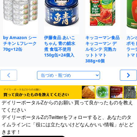
by Amazon シー
伊藤食品 あいこ
キッコーマン食品
カン
チキン Lフレーク
ちゃん 青の鯖水
キッコーマン デ
ポモ
70g×12缶
煮 食塩不使用
ルモンテ 完熟カ
ラー
150g缶×24個入
ットトマト
トマト
388g×6個
デイリーポータルZからのお願い 買って良かったものを教え
てください
デイリーポータルZのTwitterをフォローすると、あなたのタ
イムラインに「役には立たないけどなんかいい情報」がとど
きます！