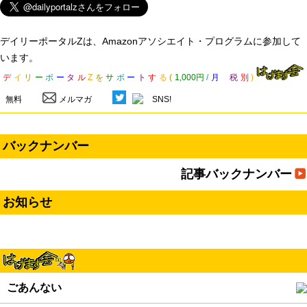
デイリーポータルZは、Amazonアソシエイト・プログラムに参加して
います。
デ
イ
リ
ー
ポ
ー
タ
ル
Z
を
サ
ポ
ー
ト
す
る
(
1,000円
/
月
税
別
)
無料
メルマガ
SNS!
バックナンバー
記事バックナンバー
お知らせ
ごあんない