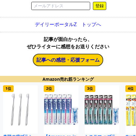
登録
デイリーポータルZ トップへ
記事が面白かったら、
ぜひライターに感想をお送りください
記事への感想・応援フォーム
Amazon売れ筋ランキング
1位
2位
3位
4位