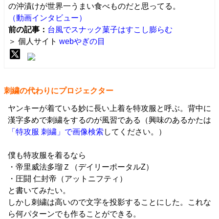
の沖漬けが世界一うまい食べものだと思ってる。
（動画インタビュー）
前の記事：
台風でスナック菓子はすこし膨らむ
＞ 個人サイト
webやぎの目
刺繍の代わりにプロジェクター
ヤンキーが着ている妙に長い上着を特攻服と呼ぶ。背中に
漢字多めで刺繍をするのが風習である（興味のあるかたは
「特攻服 刺繍」で画像検索
してください。）
僕も特攻服を着るなら
・帝里威法多瑠Ｚ（デイリーポータルZ）
・圧闘 仁封帝（アットニフティ）
と書いてみたい。
しかし刺繍は高いので文字を投影することにした。これな
ら何パターンでも作ることができる。