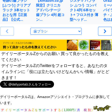
奇跡の歯ブラシ
【Amazon.co.jp
システマ ハブラ
Ora
[ふつう] クリアブ
限定】クリニカ
シ ふつう コンパ
ミー
ラック 3本セット
アドバンテージ
クト4列 6本セッ
パイ
おとな用【正規
歯ブラシ 4列 超コ
ト+ フロス付き 薄
チ・
品】【公式…
ン…
型ヘッド…
色は
デイリーポータルZからのお願い 買って良かったものを教え
てください
デイリーポータルZのTwitterをフォローすると、あなたのタ
イムラインに「役には立たないけどなんかいい情報」がとど
きます！
デイリーポータルZは、Amazonアソシエイト・プログラムに参加して
います。
デ
イ
リ
ー
ポ
ー
タ
ル
Z
を
サ
ポ
ー
ト
す
る
(
1,000円
/
月
税
別
)