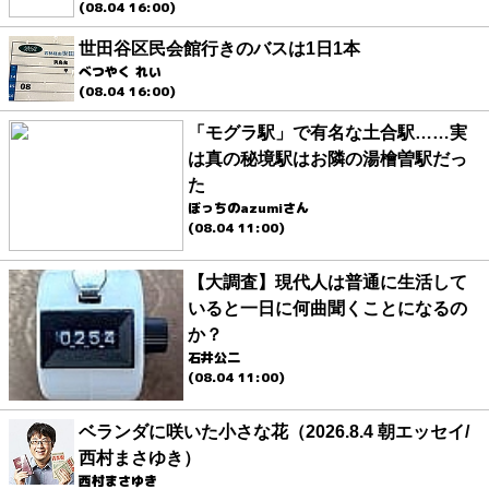
(08.04 16:00)
世田谷区民会館行きのバスは1日1本
べつやく れい
(08.04 16:00)
「モグラ駅」で有名な土合駅……実
は真の秘境駅はお隣の湯檜曽駅だっ
た
ぼっちのazumiさん
(08.04 11:00)
【大調査】現代人は普通に生活して
いると一日に何曲聞くことになるの
か？
石井公二
(08.04 11:00)
ベランダに咲いた小さな花（2026.8.4 朝エッセイ/
西村まさゆき）
西村まさゆき