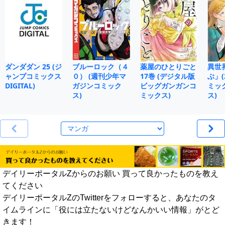
ダンダダン 25 (ジ
ブルーロック（４
薬屋のひとりごと
異世
ャンプコミックス
０） (週刊少年マ
17巻 (デジタル版
ぶ」(
DIGITAL)
ガジンコミック
ビッグガンガンコ
ミッ
ス)
ミックス)
ス)
デイリーポータルZからのお願い 買って良かったものを教え
てください
デイリーポータルZのTwitterをフォローすると、あなたのタ
イムラインに「役には立たないけどなんかいい情報」がとど
きます！