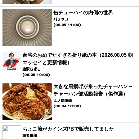
缶チューハイの内側の世界
パリッコ
(08.05 11:00)
台湾のおめでたすぎる折り紙の本（2026.08.05 朝
エッセイと更新情報）
唐沢むぎこ
(08.05 10:00)
大きな唐揚げが乗ったチャーハン～
チャーハン部活動報告（傑作選）
江ノ島茂道
(08.04 18:00)
ちょこ煎がカインズPBで販売してました
読者投稿