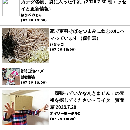
カナダ名物、袋に入った牛乳（2026.7.30 朝エッセ
イと更新情報）
ほりべのぞみ
(07.30 10:00)
家で更科そばをつまみに飲むのにハ
マっています（傑作選）
パリッコ
(07.29 18:00)
顔に顔ハメ
読者投稿
(07.29 16:00)
「頑張っていかなあきません」の元
祖を探してください～ライター質問
箱 2026.7.29
デイリーポータルZ
(07.29 16:00)