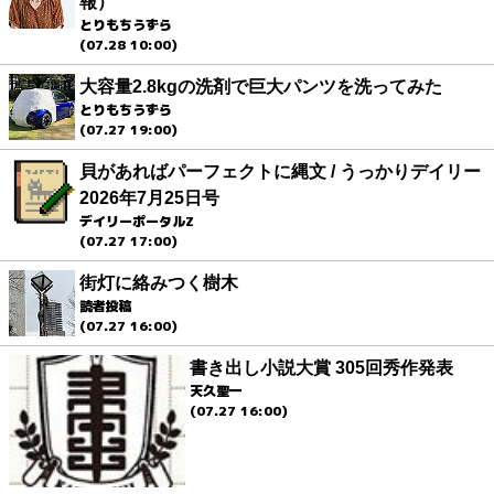
報）
とりもちうずら
(07.28 10:00)
大容量2.8kgの洗剤で巨大パンツを洗ってみた
とりもちうずら
(07.27 19:00)
貝があればパーフェクトに縄文 / うっかりデイリー
2026年7月25日号
デイリーポータルZ
(07.27 17:00)
街灯に絡みつく樹木
読者投稿
(07.27 16:00)
書き出し小説大賞 305回秀作発表
天久聖一
(07.27 16:00)