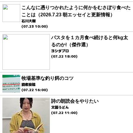
こんなに憑りつかれたように何かをむさぼり食べた
ことは（2026.7.23 朝エッセイと更新情報）
石川大樹
(07.23 10:00)
パスタを１カ月食べ続けると何kg太
るのか!（傑作選）
ヨシダプロ
(07.22 18:00)
牧場基準な釣り餌のコツ
読者投稿
(07.22 16:00)
詩の朗読会をやりたい
文園うどん
(07.22 11:00)