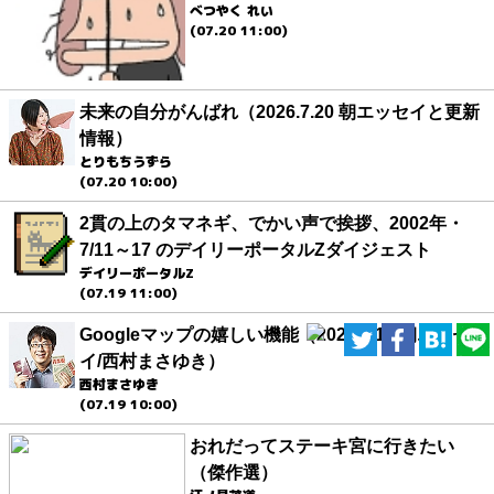
べつやく れい
(07.20 11:00)
未来の自分がんばれ（2026.7.20 朝エッセイと更新
情報）
とりもちうずら
(07.20 10:00)
2貫の上のタマネギ、でかい声で挨拶、2002年・
7/11～17 のデイリーポータルZダイジェスト
デイリーポータルZ
(07.19 11:00)
Googleマップの嬉しい機能（2026.7.19 朝エッセ
イ/西村まさゆき）
西村まさゆき
(07.19 10:00)
おれだってステーキ宮に行きたい
（傑作選）