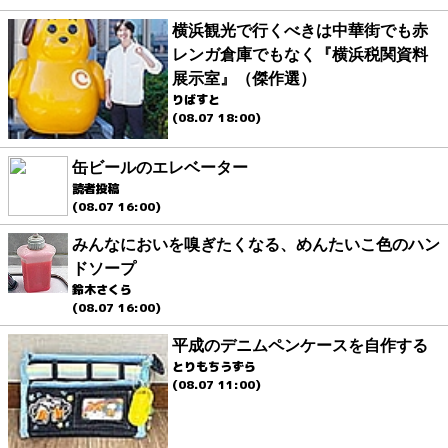
横浜観光で行くべきは中華街でも赤
レンガ倉庫でもなく『横浜税関資料
展示室』（傑作選）
りばすと
(08.07 18:00)
缶ビールのエレベーター
読者投稿
(08.07 16:00)
みんなにおいを嗅ぎたくなる、めんたいこ色のハン
ドソープ
鈴木さくら
(08.07 16:00)
平成のデニムペンケースを自作する
とりもちうずら
(08.07 11:00)