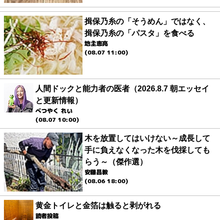
揖保乃糸の「そうめん」ではなく、
揖保乃糸の「パスタ」を食べる
地主恵亮
(08.07 11:00)
人間ドックと能力者の医者（2026.8.7 朝エッセイ
と更新情報）
べつやく れい
(08.07 10:00)
木を放置してはいけない～成長して
手に負えなくなった木を伐採しても
らう～（傑作選）
安藤昌教
(08.06 18:00)
黄金トイレと金箔は触ると剥がれる
読者投稿