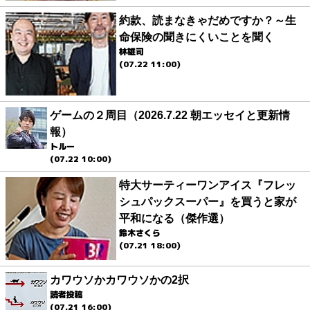
約款、読まなきゃだめですか？～生
命保険の聞きにくいことを聞く
林雄司
(07.22 11:00)
ゲームの２周目（2026.7.22 朝エッセイと更新情
報）
トルー
(07.22 10:00)
特大サーティーワンアイス『フレッ
シュパックスーパー』を買うと家が
平和になる（傑作選）
鈴木さくら
(07.21 18:00)
カワウソかカワウソかの2択
読者投稿
(07.21 16:00)