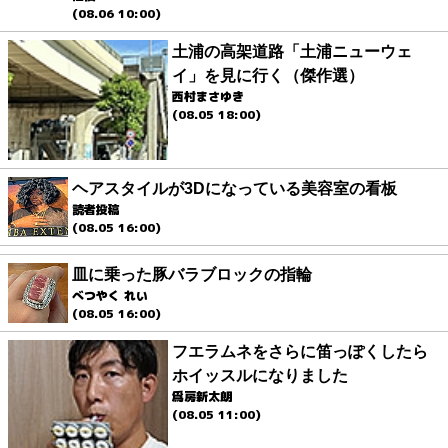
(08.06 10:00)
土浦の高架道路「土浦ニューウェ
イ」を見に行く（傑作選）
西村まさゆき
(08.05 18:00)
ヘアスタイルが3Dになっている美容室の看板
読者投稿
(08.05 16:00)
皿に乗った豚バラブロックの指輪
べつやく れい
(08.05 16:00)
フエラムネをさらに笛っぽくしたら
ホイッスルになりました
爲房新太朗
(08.05 11:00)