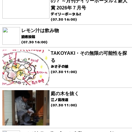
の？ ～月刊デイリーポータルＺ新人
賞 2026年７月号
デイリーポータルZ
(07.30 16:00)
レモン汁は飲み物
読者投稿
(07.30 16:00)
TAKOYAKI・その無限の可能性を探
る
みさ子の娘
(07.30 11:00)
庭の木を抜く
江ノ島茂道
(07.30 11:00)