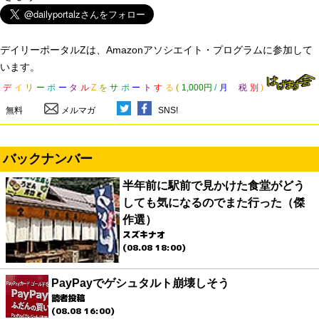
デイリーポータルZは、Amazonアソシエイト・プログラムに参加して
います。
デ
イ
リ
ー
ポ
ー
タ
ル
Z
を
サ
ポ
ー
ト
す
る
(
1,000円
/
月
税
別
)
無料
メルマガ
SNS!
バックナンバー
半年前に駅前で見かけた食堂がどう
しても気になるのでまた行った（傑
作選）
スズキナオ
(08.08 18:00)
PayPayでゲシュタルト崩壊しそう
読者投稿
(08.08 16:00)