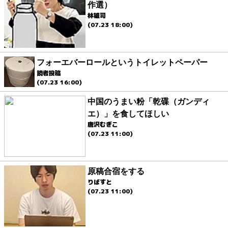
作選）
林雄司
(07.23 18:00)
フォーエバーロールというトイレットペーパー
読者投稿
(07.23 16:00)
中国のうまい粉「乾碟（ガンディ
エ）」を食してほしい
唐沢むぎこ
(07.23 11:00)
原稿合宿をする
りばすと
(07.23 11:00)