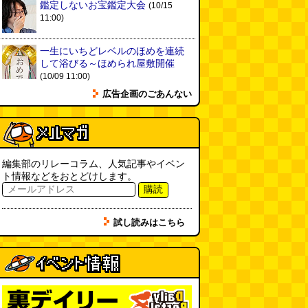
鑑定しないお宝鑑定大会
さ・7/25～31 のデイリーポータ
(10/15
ルZダイジェスト
(デイリーポー
11:00)
タルZ)
(08.02 11:00)
一生にいちどレベルのほめを連続
おもしろいって言われたい 第1回
して浴びる～ほめられ屋敷開催
(林雄司)
(08.02 11:00)
(10/09 11:00)
広告企画のごあんない
冷房の壊れた焼肉屋（2026.8.2
朝エッセイと更新情報）
(トルー)
(08.02 10:00)
カシューナッツの果実、カシュー
編集部のリレーコラム、人気記事やイベン
アップルは甘渋かった（傑作選）
ト情報などをおとどけします。
(玉置標本)
(08.01 18:00)
購読
非常口の可能性があるタイヤ
(ん
試し読みはこちら
ちゅたぐい)
(08.01 16:00)
青森駅前にはビーチがある
(読者
投稿)
(08.01 16:00)