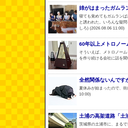
姉がはまったガムラ
寝ても覚めてもガムランば
と誘われた。いろんな疑問
しろ) (2026.08.06 11:00)
60年以上メトロノ
そういえば、メトロノーム
を作り続ける会社に話を聞いてきま
全然関係ないんですが（
夏休みが始まったので、街に子
10:00)
土浦の高架道路「土
茨城県の土浦市に、まるで