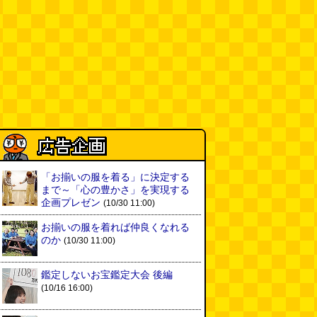
(デイリーポータルZ)
(08.03 17:00)
現役、コスモスの自販機
(読者投
稿)
(08.03 16:00)
取り残された木
(ほり)
(08.03
16:00)
「入力中…」の動きを対面の会話
で表現したい
(んちゅたぐい)
(08.03 11:00)
「お揃いの服を着る」に決定する
まで～「心の豊かさ」を実現する
ミンティアで汗がおさえられるの
企画プレゼン
(10/30 11:00)
は本当か
(べつやく れい)
(08.03
お揃いの服を着れば仲良くなれる
11:00)
のか
(10/30 11:00)
eco小（2026.8.3 朝エッセイと更
新情報）
(ほり)
(08.03 10:00)
鑑定しないお宝鑑定大会 後編
(10/16 16:00)
夏の良さ、庭の木を抜く、AIっぽ