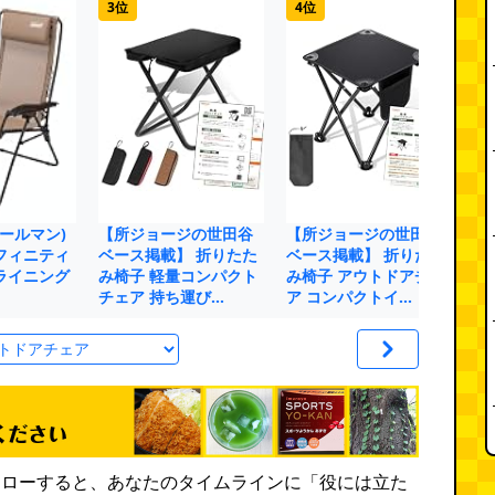
3位
4位
5
コールマン)
【所ジョージの世田谷
【所ジョージの世田谷
M
フィニティ
ベース掲載】 折りたた
ベース掲載】 折りたた
ド
ライニング
み椅子 軽量コンパクト
み椅子 アウトドアチェ
子
チェア 持ち運び…
ア コンパクトイ…
ト
rをフォローすると、あなたのタイムラインに「役には立た