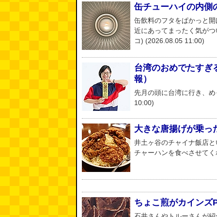
缶チューハイの内側
缶飲料のフタをぱかっと開
近にあってまったく気がつ
コ) (2026.08.05 11:00)
台湾のおめでたすぎる折
報）
先月の頭に台湾に行き、めっち
10:00)
大きな唐揚げが乗っ
井土ヶ谷のチャイナ飯店と
チャーハンを食べさせてくれ。 (江
ちょこ煎がカインズ
石井さんやトルーさんが紹