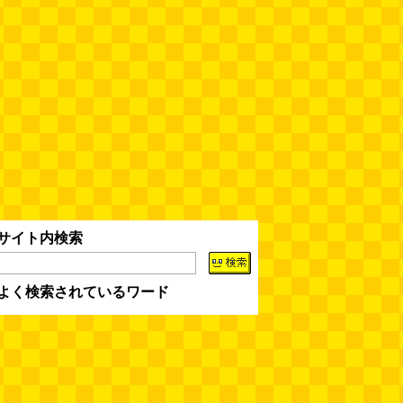
ちょこ煎がカインズPBで販売し
てました
(読者投稿)
(08.04 16:00)
世田谷区民会館行きのバスは1日
1本
(べつやく れい)
(08.04 16:00)
「モグラ駅」で有名な土合駅……
実は真の秘境駅はお隣の湯檜曽駅
だった
(ぼっちのazumiさん)
(08.04 11:00)
【大調査】現代人は普通に生活し
サイト内検索
ていると一日に何曲聞くことにな
るのか？
(石井公二)
(08.04 11:00)
よく検索されているワード
ベランダに咲いた小さな花
（2026.8.4 朝エッセイ/西村まさ
ゆき）
(西村まさゆき)
(08.04
10:00)
SDカードのケチャップ和え / う
っかりデイリー 2026年8月1日号