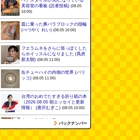
ヘアスタイルが3Dになっている
位
6位
7位
美容室の看板
(読者投稿)
(08.05
16:00)
皿に乗った豚バラブロックの指輪
(べつやく れい)
(08.05 16:00)
フエラムネをさらに笛っぽくした
らホイッスルになりました
(爲房
新太朗)
(08.05 11:00)
OON LENCE アウト
【Amazon.co.jp 限
VECELO 折りたた
アチェア キャンプ椅
定】 キャプテンスタッ
子 携帯 折畳 伸縮式
缶チューハイの内側の世界
(パリ
 折りたたみ コンパク
グ(CAPTAIN STAG…
軽量 コンパクト 耐
ッコ)
(08.05 11:00)
 超…
15…
台湾のおめでたすぎる折り紙の本
（2026.08.05 朝エッセイと更新
情報）
(唐沢むぎこ)
(08.05 10:00)
大きな唐揚げが乗ったチャーハン
バックナンバー
～チャーハン部活動報告（傑作
選）
(江ノ島茂道)
(08.04 18:00)