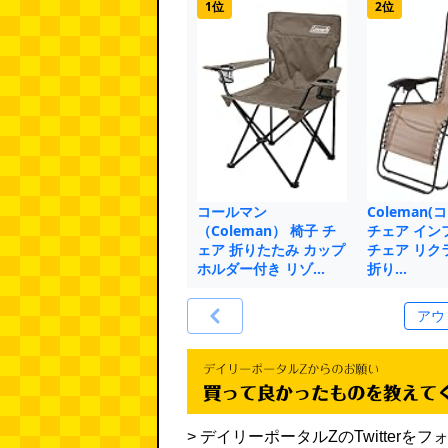
1位
2位
コールマン
Coleman(
（Coleman） 椅子 チ
チェア イン
ェア 折りたたみ カップ
チェア リク
ホルダー付き リゾ…
折り…
> デイリーポータルZのTwitte