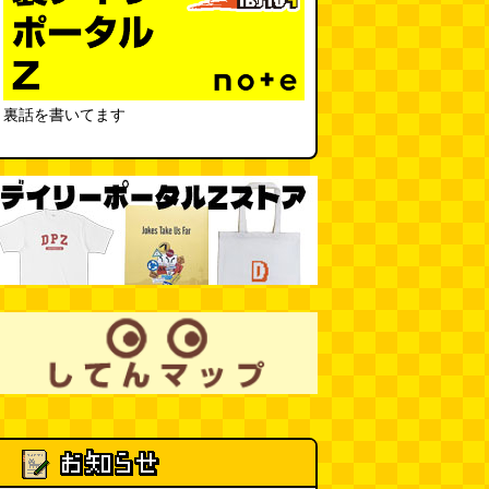
柔道着でペヤングのCMを再現し
たい
(つりばんど岡村)
(08.01
11:00)
マンゴーみたいに切る
(トルー)
裏話を書いてます
(08.01 11:00)
翼の上の謎フックを見る旅
（2026.8.1 朝エッセイと更新情
報）
(伊藤健史)
(08.01 10:00)