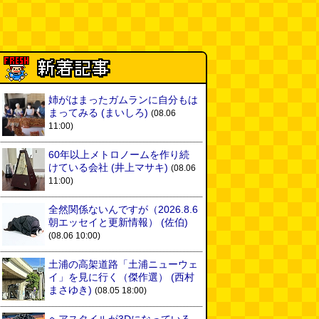
姉がはまったガムランに自分もは
まってみる
(まいしろ)
(08.06
11:00)
60年以上メトロノームを作り続
けている会社
(井上マサキ)
(08.06
11:00)
全然関係ないんですが（2026.8.6
朝エッセイと更新情報）
(佐伯)
(08.06 10:00)
土浦の高架道路「土浦ニューウェ
イ」を見に行く（傑作選）
(西村
まさゆき)
(08.05 18:00)