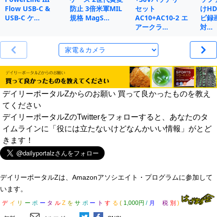
Flow USB-C &
防止 3倍米軍MIL
セット
けHD
USB-C ケ…
規格 MagS…
AC10+AC10-2 エ
ビ録画
アークラ…
対…
デイリーポータルZからのお願い 買って良かったものを教え
てください
デイリーポータルZのTwitterをフォローすると、あなたのタ
イムラインに「役には立たないけどなんかいい情報」がとど
きます！
デイリーポータルZは、Amazonアソシエイト・プログラムに参加して
います。
デ
イ
リ
ー
ポ
ー
タ
ル
Z
を
サ
ポ
ー
ト
す
る
(
1,000円
/
月
税
別
)