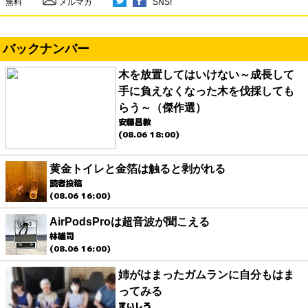
無料
メルマガ
SNS!
バックナンバー
木を放置してはいけない～成長して
手に負えなくなった木を伐採しても
らう～（傑作選）
安藤昌教
(08.06 18:00)
黄金トイレと金箔は触ると剥がれる
読者投稿
(08.06 16:00)
AirPodsProは超音波が聞こえる
林雄司
(08.06 16:00)
姉がはまったガムランに自分もはま
ってみる
まいしろ