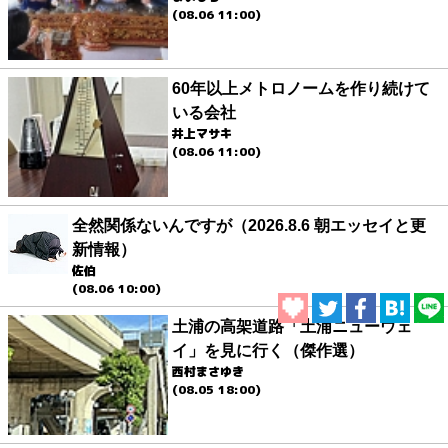
(08.06 11:00)
60年以上メトロノームを作り続けて
いる会社
井上マサキ
(08.06 11:00)
全然関係ないんですが（2026.8.6 朝エッセイと更
新情報）
佐伯
(08.06 10:00)
土浦の高架道路「土浦ニューウェ
イ」を見に行く（傑作選）
西村まさゆき
(08.05 18:00)