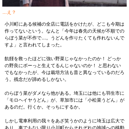
…え？
小川町にある候補の全店に電話をかけたが、どこも今期は
作ってないという。なんと「今年は春先の天候が不順での
らぼう菜が不作で…。うどんを作りたくても作れないんで
すよ」と言われてしまった。
飢饉を救ったほどに強い野菜じゃなかったのか！ どっか
の野良にボーっと生えてるんじゃないのか！ と思わない
でもなかったが、今は栽培方法も昔と異なっているのだろ
う。残念だが諦めるしかない。
のらぼう菜がダメなら他がある。埼玉には他にも羽生市に
「モロヘイヤうどん」が、草加市には「小松菜うどん」が
あるのだ。行くか。そっちにするか。
しかし電車利用の我々をあざ笑うかのように埼玉は広大で
あり、車でもない限り小川町からそれぞれの地域への移動