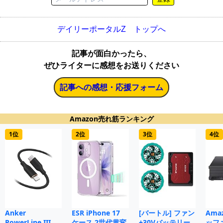
デイリーポータルZ トップへ
記事が面白かったら、
ぜひライターに感想をお送りください
記事への感想・応援フォーム
Amazon売れ筋ランキング
1位
2位
3位
4位
Anker
ESR iPhone 17
[バートル] ファン
Ama
PowerLine III
ケース 2世代黄変
+30Vバッテリー
ッフ