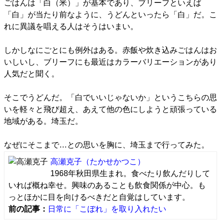
ごはんは「白（米）」が基本であり、ブリーフといえば
「白」が当たり前なように、うどんといったら「白」だ。こ
れに異議を唱える人はそうはいまい。
しかしなにごとにも例外はある。赤飯や炊き込みごはんはお
いしいし、ブリーフにも最近はカラーバリエーションがあり
人気だと聞く。
そこでうどんだ。「白でいいじゃないか」というこちらの思
いを軽々と飛び超え、あえて他の色にしようと頑張っている
地域がある。埼玉だ。
なぜにそこまで…との思いを胸に、埼玉まで行ってみた。
高瀬克子
（たかせかつこ）
1968年秋田県生まれ。食べたり飲んだりして
いれば概ね幸せ。興味のあることも飲食関係が中心。も
っとほかに目を向けるべきだと自覚はしています。
前の記事：
日常に「こぼれ」を取り入れたい