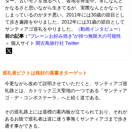
ター。古いモノを漁るべく、各地を奔走中。常になんと
かなるさと思いながら生きてるが、実際なんとかなって
しまっているのがタチ悪い。2011年には30歳の節目とし
て歩き遍路をやりました。2012年には31歳の節目として
サンティアゴ巡礼をやりました。
（動画インタビュー）
前の記事：
“プレーンお好み焼き”が持つ無限大の可能性
＞ 個人サイト
閑古鳥旅行社
Twitter
巡礼者ピクトは格好の落書きターゲット
今更ながら改めて説明させていただくと、サンティアゴ巡
礼路とは、カトリック三大聖地の一つである「サンティア
ゴ・デ・コンポステーラ」へと続く道である。
その巡礼路上には道標の案内板が立てられており、それが
あるお陰で巡礼者は道に迷う事無くサンティアゴまで歩き
通す事ができる。