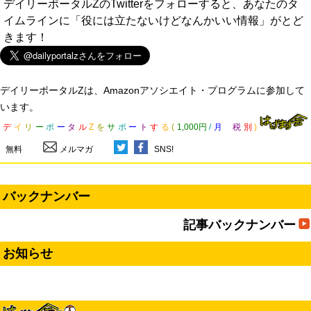
デイリーポータルZのTwitterをフォローすると、あなたのタ
イムラインに「役には立たないけどなんかいい情報」がとど
きます！
デイリーポータルZは、Amazonアソシエイト・プログラムに参加して
います。
デ
イ
リ
ー
ポ
ー
タ
ル
Z
を
サ
ポ
ー
ト
す
る
(
1,000円
/
月
税
別
)
無料
メルマガ
SNS!
バックナンバー
記事バックナンバー
お知らせ