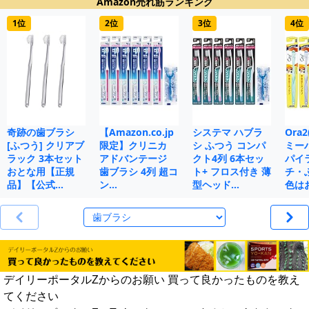
Amazon売れ筋ランキング
1位
2位
3位
4位
奇跡の歯ブラシ
【Amazon.co.jp
システマ ハブラ
Ora
[ふつう] クリアブ
限定】クリニカ
シ ふつう コンパ
ミー
ラック 3本セット
アドバンテージ
クト4列 6本セッ
パイ
おとな用【正規
歯ブラシ 4列 超コ
ト+ フロス付き 薄
チ・
品】【公式…
ン…
型ヘッド…
色は
デイリーポータルZからのお願い 買って良かったものを教え
てください