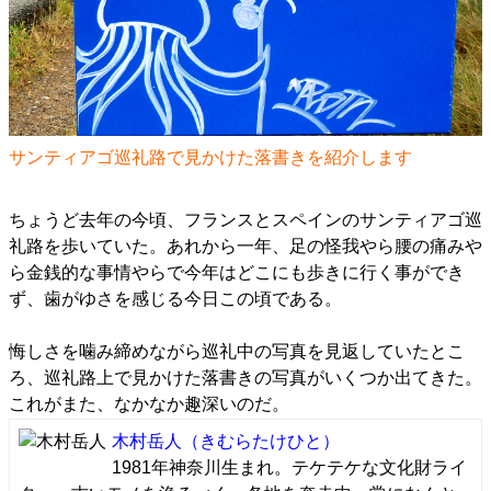
サンティアゴ巡礼路で見かけた落書きを紹介します
ちょうど去年の今頃、フランスとスペインのサンティアゴ巡
礼路を歩いていた。あれから一年、足の怪我やら腰の痛みや
ら金銭的な事情やらで今年はどこにも歩きに行く事ができ
ず、歯がゆさを感じる今日この頃である。
悔しさを噛み締めながら巡礼中の写真を見返していたとこ
ろ、巡礼路上で見かけた落書きの写真がいくつか出てきた。
これがまた、なかなか趣深いのだ。
木村岳人
（きむらたけひと）
1981年神奈川生まれ。テケテケな文化財ライ