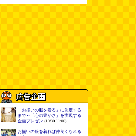
(08.04 11:00)
【大調査】現代人は普通に生活し
ていると一日に何曲聞くことにな
るのか？
(石井公二)
(08.04 11:00)
ベランダに咲いた小さな花
（2026.8.4 朝エッセイ/西村まさ
ゆき）
(西村まさゆき)
(08.04
10:00)
SDカードのケチャップ和え / う
っかりデイリー 2026年8月1日号
(デイリーポータルZ)
(08.03 17:00)
現役、コスモスの自販機
(読者投
稿)
(08.03 16:00)
「お揃いの服を着る」に決定する
取り残された木
(ほり)
(08.03
まで～「心の豊かさ」を実現する
16:00)
企画プレゼン
(10/30 11:00)
お揃いの服を着れば仲良くなれる