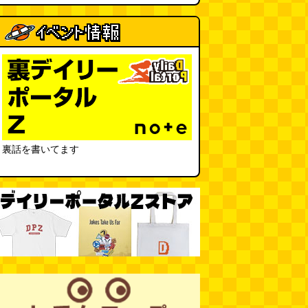
カシューナッツの果実、カシュー
アップルは甘渋かった（傑作選）
(玉置標本)
(08.01 18:00)
非常口の可能性があるタイヤ
(ん
ちゅたぐい)
(08.01 16:00)
青森駅前にはビーチがある
(読者
投稿)
(08.01 16:00)
裏話を書いてます