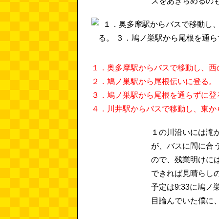
スをあきらめるの
１．奥多摩駅からバスで移動し、西
２．鳩ノ巣駅から尾根伝いに登る。
３．鳩ノ巣駅から尾根を通らずに登
４．川井駅からバスで移動し、東か
１の川沿いには滝
が、バスに間に合う
ので、残業明けに
できれば見晴らし
予定は9:33に鳩
目論んでいた僕に