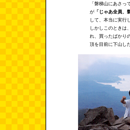
「磐梯山にあさっ
が
「じゃあ全員、
して、本当に実行
しかしこのときは
れ、買ったばかり
頂を目前に下山し