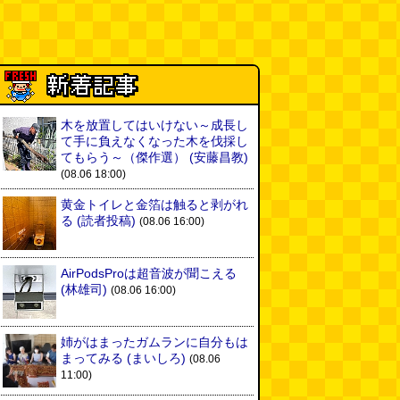
木を放置してはいけない～成長し
て手に負えなくなった木を伐採し
てもらう～（傑作選）
(安藤昌教)
(08.06 18:00)
黄金トイレと金箔は触ると剥がれ
る
(読者投稿)
(08.06 16:00)
AirPodsProは超音波が聞こえる
(林雄司)
(08.06 16:00)
姉がはまったガムランに自分もは
まってみる
(まいしろ)
(08.06
11:00)