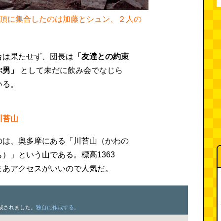
山頂に集合したのは加藤とシュン、２人の
合は果たせず、団長は
「友達との約束
ぶ男」
として未だに飲み会でなじら
いる。
川苔山
のは、奥多摩にある「川苔山（かわの
）」という山である。標高1363
まあアクセスがいいので人気だ。