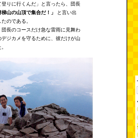
て登りに行くんだ」と言ったら、団長
磐梯山の山頂で集合だ！」
と言い出
したのである。
、団長のコースだけ急な雷雨に見舞わ
のデジカメを守るために、彼だけが山
た。