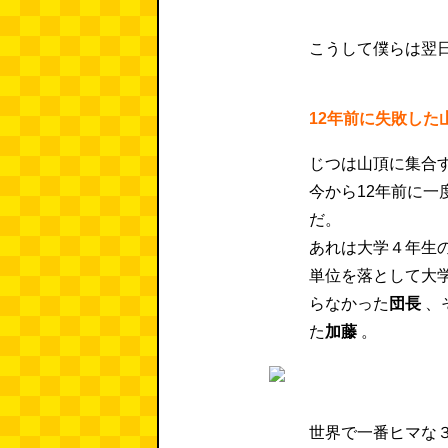
こうして僕らは翌
12年前に失敗した
じつは山頂に集合
今から12年前に一
だ。
あれは大学４年生
単位を落として大
らなかった
団長
、
た
加藤
。
世界で一番ヒマな