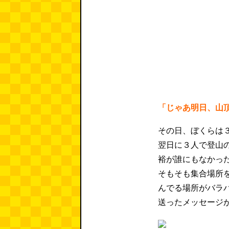
「じゃあ明日、山
その日、ぼくらは
翌日に３人で登山
裕が誰にもなかっ
そもそも集合場所
んでる場所がバラ
送ったメッセージ