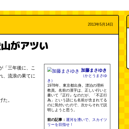
2013年5月14日
登山がアツい
が「三年後に、こ
加藤まさゆき
れ、流浪の果てに
（かとうまさゆ
き）
1978年、東京都出身。漂泊の理科
教員。名前の漢字は、正しい行いと
書いて『正行』なのだが、「不正行
げた。
為」という語にも名前が含まれてる
のに気付いたので、次からそれで説
明しようと思う。
前の記事：
運河を漕いで、スカイツ
リーを目指せ！