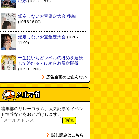
「入力中…」の動きを対面の会話
のか
(10/30 11:00)
で表現したい
(んちゅたぐい)
(08.03 11:00)
鑑定しないお宝鑑定大会 後編
(10/16 16:00)
ミンティアで汗がおさえられるの
は本当か
(べつやく れい)
(08.03
11:00)
鑑定しないお宝鑑定大会
(10/15
11:00)
eco小（2026.8.3 朝エッセイと更
新情報）
(ほり)
(08.03 10:00)
一生にいちどレベルのほめを連続
して浴びる～ほめられ屋敷開催
(10/09 11:00)
夏の良さ、庭の木を抜く、AIっぽ
広告企画のごあんない
さ・7/25～31 のデイリーポータ
ルZダイジェスト
(デイリーポー
タルZ)
(08.02 11:00)
おもしろいって言われたい 第1回
(林雄司)
(08.02 11:00)
編集部のリレーコラム、人気記事やイベン
ト情報などをおとどけします。
購読
冷房の壊れた焼肉屋（2026.8.2
朝エッセイと更新情報）
(トルー)
試し読みはこちら
(08.02 10:00)