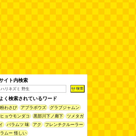
缶チューハイの内側の世界
(パリ
ッコ)
(08.05 11:00)
台湾のおめでたすぎる折り紙の本
（2026.08.05 朝エッセイと更新
情報）
(唐沢むぎこ)
(08.05 10:00)
大きな唐揚げが乗ったチャーハン
～チャーハン部活動報告（傑作
選）
(江ノ島茂道)
(08.04 18:00)
ちょこ煎がカインズPBで販売し
サイト内検索
てました
(読者投稿)
(08.04 16:00)
よく検索されているワード
世田谷区民会館行きのバスは1日
1本
(べつやく れい)
粉わさび
アブラボウズ
グラブジャムン
(08.04 16:00)
ヒョウモンダコ
黒部川下ノ廊下
ツメタガ
イ
バラムツ 味
アク
フレンチクルーラー
「モグラ駅」で有名な土合駅……
実は真の秘境駅はお隣の湯檜曽駅
ラムー 怪しい
だった
(ぼっちのazumiさん)