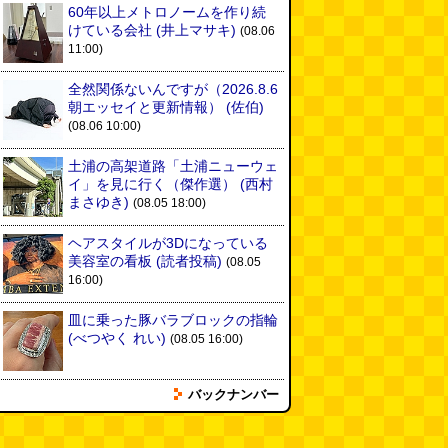
60年以上メトロノームを作り続
けている会社
(井上マサキ)
(08.06
11:00)
全然関係ないんですが（2026.8.6
朝エッセイと更新情報）
(佐伯)
(08.06 10:00)
土浦の高架道路「土浦ニューウェ
イ」を見に行く（傑作選）
(西村
まさゆき)
(08.05 18:00)
ヘアスタイルが3Dになっている
美容室の看板
(読者投稿)
(08.05
16:00)
皿に乗った豚バラブロックの指輪
(べつやく れい)
(08.05 16:00)
バックナンバー
フエラムネをさらに笛っぽくした
らホイッスルになりました
(爲房
新太朗)
(08.05 11:00)