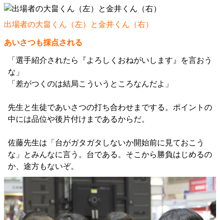
出場者の大畠くん（左）と金井くん（右）
あいさつも採点される
「選手紹介されたら『よろしくおねがいします』を言おう
な」
「差がつくのは結局こういうところなんだよ」
先生と生徒であいさつの打ち合わせまでする。ポイントの
中には品位や後片付けまであるからだ。
佐藤先生は「台がガタガタしないか開始前に見ておこう
な」とみんなに言う。台である。そこから勝負はじめるの
か、途方もないぞ。