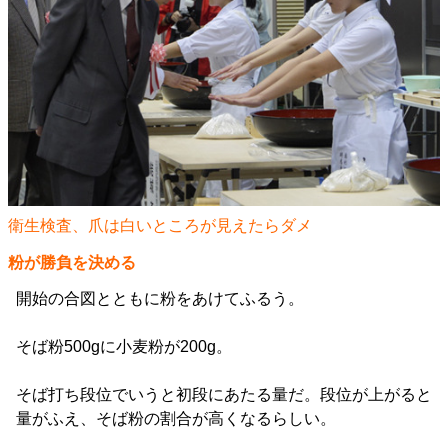
衛生検査、爪は白いところが見えたらダメ
粉が勝負を決める
開始の合図とともに粉をあけてふるう。
そば粉500gに小麦粉が200g。
そば打ち段位でいうと初段にあたる量だ。段位が上がると
量がふえ、そば粉の割合が高くなるらしい。