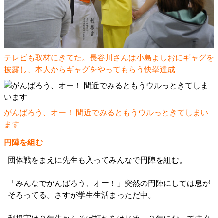
テレビも取材にきてた。長谷川さんは小島よしおにギャグを
披露し、本人からギャグをやってもらう快挙達成
がんばろう、オー！ 間近でみるともうウルっときてしまい
ます
円陣を組む
団体戦をまえに先生も入ってみんなで円陣を組む。
「みんなでがんばろう、オー！」突然の円陣にしては息が
そろってる。さすが学生生活まっただ中。