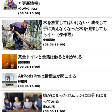
と更新情報）
べつやく れい
(08.07 10:00)
木を放置してはいけない～成長して
手に負えなくなった木を伐採しても
らう～（傑作選）
安藤昌教
(08.06 18:00)
黄金トイレと金箔は触ると剥がれる
読者投稿
(08.06 16:00)
AirPodsProは超音波が聞こえる
林雄司
(08.06 16:00)
姉がはまったガムランに自分もはま
ってみる
まいしろ
(08.06 11:00)