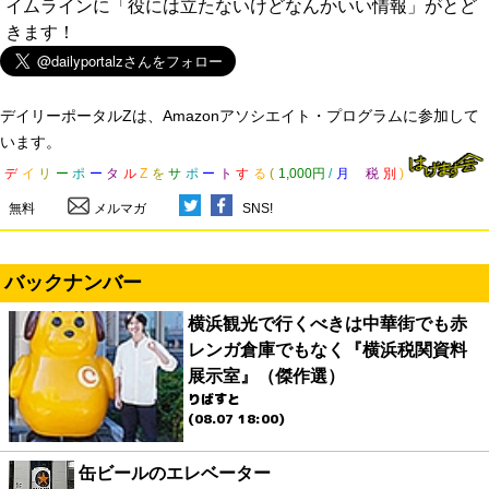
イムラインに「役には立たないけどなんかいい情報」がとど
きます！
デイリーポータルZは、Amazonアソシエイト・プログラムに参加して
います。
デ
イ
リ
ー
ポ
ー
タ
ル
Z
を
サ
ポ
ー
ト
す
る
(
1,000円
/
月
税
別
)
無料
メルマガ
SNS!
バックナンバー
横浜観光で行くべきは中華街でも赤
レンガ倉庫でもなく『横浜税関資料
展示室』（傑作選）
りばすと
(08.07 18:00)
缶ビールのエレベーター