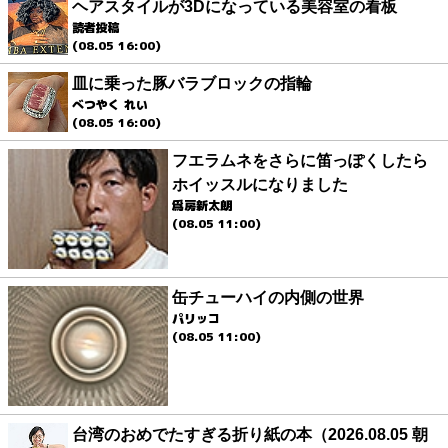
ヘアスタイルが3Dになっている美容室の看板
読者投稿
(08.05 16:00)
皿に乗った豚バラブロックの指輪
べつやく れい
(08.05 16:00)
フエラムネをさらに笛っぽくしたら
ホイッスルになりました
爲房新太朗
(08.05 11:00)
缶チューハイの内側の世界
パリッコ
(08.05 11:00)
台湾のおめでたすぎる折り紙の本（2026.08.05 朝