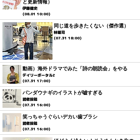
と更新情報）
伊藤健史
(08.01 10:00)
同じ道を歩きたくない（傑作選）
林雄司
(07.31 18:00)
動画）海外ドラマでみた「詩の朗読会」をやる
デイリーポータルZ
(07.31 17:00)
パンダウナギのイラストが嘘すぎる
読者投稿
(07.31 16:00)
笑っちゃうぐらいデカい歯ブラシ
読者投稿
(07.31 16:00)