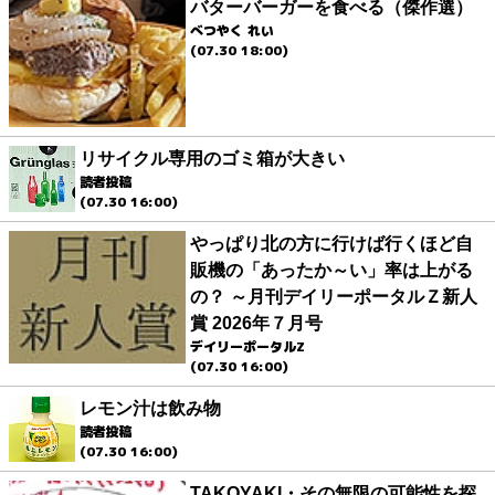
バターバーガーを食べる（傑作選）
べつやく れい
(07.30 18:00)
リサイクル専用のゴミ箱が大きい
読者投稿
(07.30 16:00)
やっぱり北の方に行けば行くほど自
販機の「あったか～い」率は上がる
の？ ～月刊デイリーポータルＺ新人
賞 2026年７月号
デイリーポータルZ
(07.30 16:00)
レモン汁は飲み物
読者投稿
(07.30 16:00)
TAKOYAKI・その無限の可能性を探