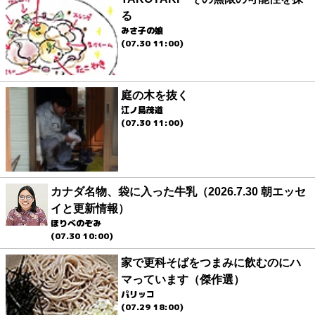
る
みさ子の娘
(07.30 11:00)
庭の木を抜く
江ノ島茂道
(07.30 11:00)
カナダ名物、袋に入った牛乳（2026.7.30 朝エッセ
イと更新情報）
ほりべのぞみ
(07.30 10:00)
家で更科そばをつまみに飲むのにハ
マっています（傑作選）
パリッコ
(07.29 18:00)