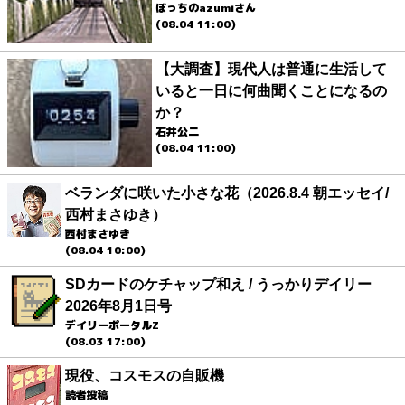
ぼっちのazumiさん
(08.04 11:00)
【大調査】現代人は普通に生活して
いると一日に何曲聞くことになるの
か？
石井公二
(08.04 11:00)
ベランダに咲いた小さな花（2026.8.4 朝エッセイ/
西村まさゆき）
西村まさゆき
(08.04 10:00)
SDカードのケチャップ和え / うっかりデイリー
2026年8月1日号
デイリーポータルZ
(08.03 17:00)
現役、コスモスの自販機
読者投稿