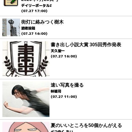
デイリーポータルZ
(07.27 17:00)
街灯に絡みつく樹木
読者投稿
(07.27 16:00)
書き出し小説大賞 305回秀作発表
天久聖一
(07.27 16:00)
速い写真を撮る
林雄司
(07.27 11:00)
夏のいいところを50個かんがえる
べつやく れい