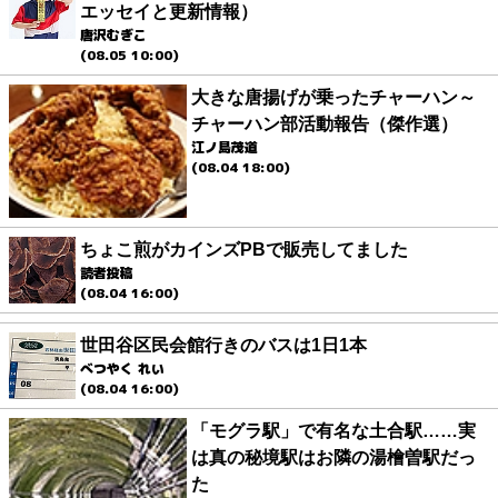
エッセイと更新情報）
唐沢むぎこ
(08.05 10:00)
大きな唐揚げが乗ったチャーハン～
チャーハン部活動報告（傑作選）
江ノ島茂道
(08.04 18:00)
ちょこ煎がカインズPBで販売してました
読者投稿
(08.04 16:00)
世田谷区民会館行きのバスは1日1本
べつやく れい
(08.04 16:00)
「モグラ駅」で有名な土合駅……実
は真の秘境駅はお隣の湯檜曽駅だっ
た