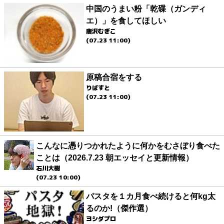
中国のうまい粉「乾碟（ガンディ
エ）」を食してほしい
唐沢むぎこ
(07.23 11:00)
原稿合宿をする
りばすと
(07.23 11:00)
こんなに憑りつかれたように何かをむさぼり食べた
ことは（2026.7.23 朝エッセイと更新情報）
石川大樹
(07.23 10:00)
パスタを１カ月食べ続けると何kg太
るのか!（傑作選）
ヨシダプロ