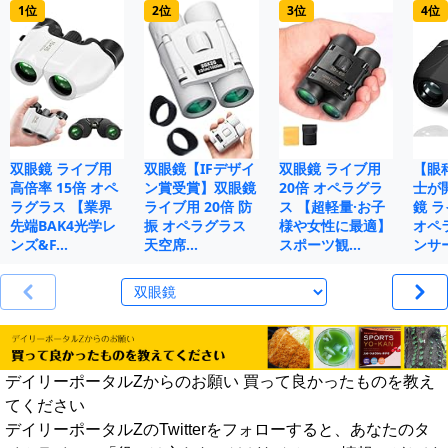
1位
2位
3位
4位
双眼鏡 ライブ用
双眼鏡【IFデザイ
双眼鏡 ライブ用
【眼
高倍率 15倍 オペ
ン賞受賞】双眼鏡
20倍 オペラグラ
士が
ラグラス 【業界
ライブ用 20倍 防
ス 【超軽量·お子
鏡 ラ
先端BAK4光学レ
振 オペラグラス
様や女性に最適】
オペ
ンズ&F…
天空席…
スポーツ観…
ンサ
デイリーポータルZからのお願い 買って良かったものを教え
てください
デイリーポータルZのTwitterをフォローすると、あなたのタ