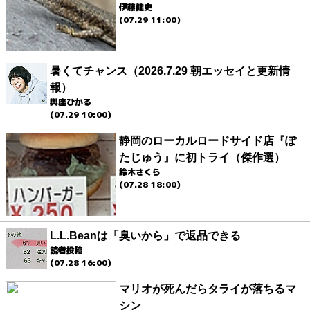
伊藤健史
(07.29 11:00)
暑くてチャンス（2026.7.29 朝エッセイと更新情
報）
與座ひかる
(07.29 10:00)
静岡のローカルロードサイド店『ぽ
たじゅう』に初トライ（傑作選）
鈴木さくら
(07.28 18:00)
L.L.Beanは「臭いから」で返品できる
読者投稿
(07.28 16:00)
マリオが死んだらタライが落ちるマ
シン