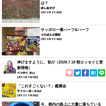
は？
ほしあさひ
(07.18 11:00)
サッポロ一番ハーフ&ハーフ
つりばんど岡村
(07.18 11:00)
伸びますように、首が（2026.7.18 朝エッセイと更
新情報）
べつやく れい
(07.18 10:00)
「これすごくない？」鑑賞会
デイリーポータルZ
(07.17 19:00)
今、都内の路上に大量に落ちている