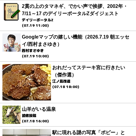
2貫の上のタマネギ、でかい声で挨拶、2002年・
7/11～17 のデイリーポータルZダイジェスト
デイリーポータルZ
(07.19 11:00)
Googleマップの嬉しい機能（2026.7.19 朝エッセ
イ/西村まさゆき）
西村まさゆき
(07.19 10:00)
おれだってステーキ宮に行きたい
（傑作選）
江ノ島茂道
(07.18 18:00)
山羊がいる温泉
読者投稿
(07.18 16:00)
駅に現れる謎の写真「ポピー」と