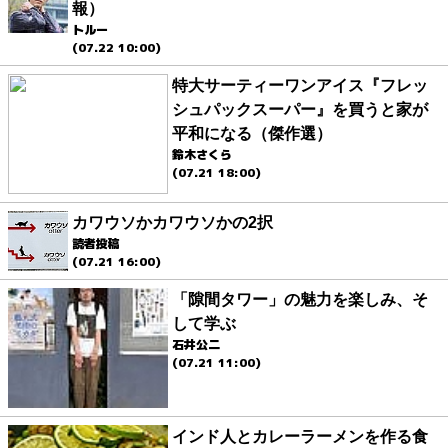
報）
トルー
(07.22 10:00)
特大サーティーワンアイス『フレッ
シュパックスーパー』を買うと家が
平和になる（傑作選）
鈴木さくら
(07.21 18:00)
カワウソかカワウソかの2択
読者投稿
(07.21 16:00)
「隙間タワー」の魅力を楽しみ、そ
して学ぶ
石井公二
(07.21 11:00)
インド人とカレーラーメンを作る食