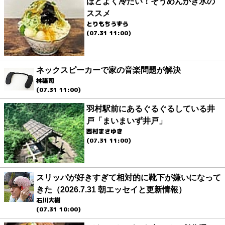
ほどよく冷たい！そうめんかき氷の
ススメ
とりもちうずら
(07.31 11:00)
ネックスピーカーで家の音楽問題が解決
林雄司
(07.31 11:00)
羽村駅前にあるぐるぐるしている井
戸「まいまいず井戸」
西村まさゆき
(07.31 11:00)
スリッパが好きすぎて相対的に靴下が嫌いになって
きた（2026.7.31 朝エッセイと更新情報）
石川大樹
(07.31 10:00)