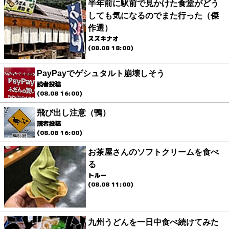
半年前に駅前で見かけた食堂がどう
しても気になるのでまた行った（傑
作選）
スズキナオ
(08.08 18:00)
PayPayでゲシュタルト崩壊しそう
読者投稿
(08.08 16:00)
飛び出し注意（鴨）
読者投稿
(08.08 16:00)
お茶屋さんのソフトクリームを食べ
る
トルー
(08.08 11:00)
九州うどんを一日中食べ続けてみた