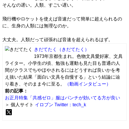
そんなの遅い。人類、すごい遅い。
飛行機やロケットを使えば音速だって簡単に超えられるの
に、生身の人類には無理なのか。
大丈夫。人類だって頑張れば音速を超えられるはず。
きだてたく
（きだてたく）
1973年京都生まれ。色物文具愛好家、文具
ライター。小学生の頃、勉強も運動も見た目も普通の人
間がクラスでちやほやされるにはどうすれば良いかを考
え抜いた結果「面白い文具を自慢する」という結論に辿
り着き、そのまま今に至る。
（動画インタビュー）
前の記事：
お正月特集「共感ゼロ」服はパンチが効いてる方が良い
＞ 個人サイト
イロブン
Twitter：tech_k