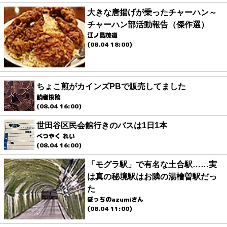
大きな唐揚げが乗ったチャーハン～
チャーハン部活動報告（傑作選）
江ノ島茂道
(08.04 18:00)
ちょこ煎がカインズPBで販売してました
読者投稿
(08.04 16:00)
世田谷区民会館行きのバスは1日1本
べつやく れい
(08.04 16:00)
「モグラ駅」で有名な土合駅……実
は真の秘境駅はお隣の湯檜曽駅だっ
た
ぼっちのazumiさん
(08.04 11:00)