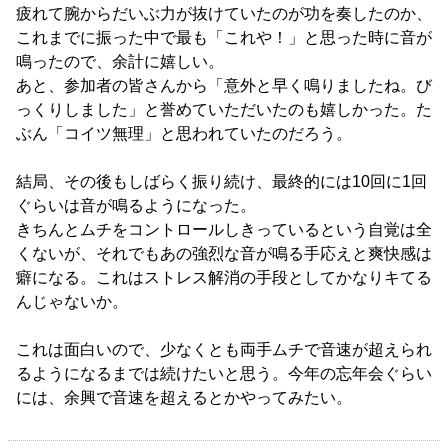
疲れて腕からだいぶ力が抜けていたのが功を奏したのか、
これまでに振った中で最も「これや！」と思った時に音が
鳴ったので、余計に嬉しい。
あと、参加者の皆さんから「意外と早く鳴りましたね。び
っくりしました」と誉めていただいたのも嬉しかった。た
ぶん「コイツ無理」と思われていたのだろう。
結局、その後もしばらく振り続け、最終的には10回に1回
ぐらいは音が鳴るようになった。
きちんとムチをコントロールしきっているという自覚は全
くないが、それでもあの強烈な音が鳴る手応えと爽快感は
癖になる。これはストレス解消の手段としてかなりキてる
んじゃないか。
これは面白いので、少なくとも両手ムチで音速が超えられ
るようになるまでは続けたいと思う。今年の忘年会ぐらい
には、余興で音速を超えるとかやってみたい。