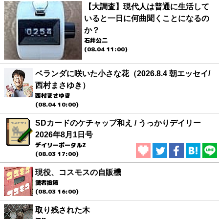
【大調査】現代人は普通に生活して
いると一日に何曲聞くことになるの
か？
石井公二
(08.04 11:00)
ベランダに咲いた小さな花（2026.8.4 朝エッセイ/
西村まさゆき）
西村まさゆき
(08.04 10:00)
SDカードのケチャップ和え / うっかりデイリー
2026年8月1日号
デイリーポータルZ
(08.03 17:00)
現役、コスモスの自販機
読者投稿
(08.03 16:00)
取り残された木