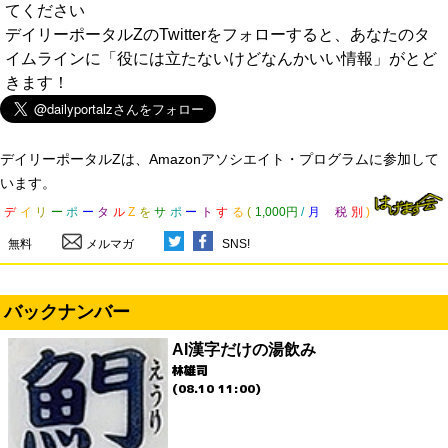
てください
デイリーポータルZのTwitterをフォローすると、あなたのタ
イムラインに「役には立たないけどなんかいい情報」がとど
きます！
デイリーポータルZは、Amazonアソシエイト・プログラムに参加して
います。
デ
イ
リ
ー
ポ
ー
タ
ル
Z
を
サ
ポ
ー
ト
す
る
(
1,000円
/
月
税
別
)
無料
メルマガ
SNS!
バックナンバー
AI漢字だけの湯飲み
林雄司
(08.10 11:00)