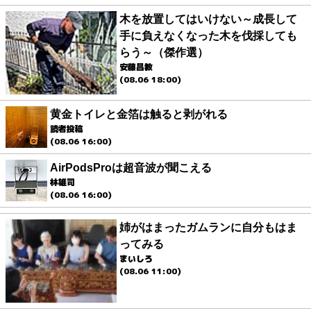
木を放置してはいけない～成長して
手に負えなくなった木を伐採しても
らう～（傑作選）
安藤昌教
(08.06 18:00)
黄金トイレと金箔は触ると剥がれる
読者投稿
(08.06 16:00)
AirPodsProは超音波が聞こえる
林雄司
(08.06 16:00)
姉がはまったガムランに自分もはま
ってみる
まいしろ
(08.06 11:00)