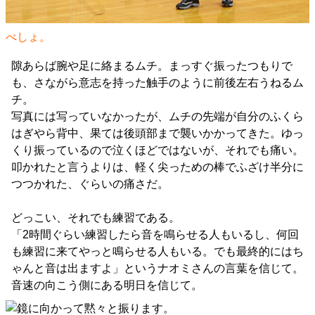
べしょ。
隙あらば腕や足に絡まるムチ。まっすぐ振ったつもりで
も、さながら意志を持った触手のように前後左右うねるム
チ。
写真には写っていなかったが、ムチの先端が自分のふくら
はぎやら背中、果ては後頭部まで襲いかかってきた。ゆっ
くり振っているので泣くほどではないが、それでも痛い。
叩かれたと言うよりは、軽く尖っための棒でふざけ半分に
つつかれた、ぐらいの痛さだ。
どっこい、それでも練習である。
「2時間ぐらい練習したら音を鳴らせる人もいるし、何回
も練習に来てやっと鳴らせる人もいる。でも最終的にはち
ゃんと音は出ますよ」というナオミさんの言葉を信じて。
音速の向こう側にある明日を信じて。