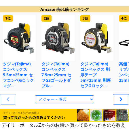
Amazon売れ筋ランキング
1位
2位
3位
4位
タジマ(Tajima)
タジマ(Tajima)
タジマ(Tajima)
高儀 
コンベックス
コンベックス
コンベックス 剛
リプ
5.5m×25mm セ
7.5m×25mm セ
厚テープ
ンベ
フコンベGロック
フG3ゴールドダ
5m×25mm 剛厚
25m
マグ…
ブル…
セフGロック…
デイリーポータルZからのお願い 買って良かったものを教え