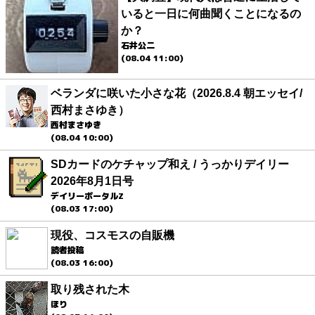
いると一日に何曲聞くことになるの
か？
石井公二
(08.04 11:00)
ベランダに咲いた小さな花（2026.8.4 朝エッセイ/
西村まさゆき）
西村まさゆき
(08.04 10:00)
SDカードのケチャップ和え / うっかりデイリー
2026年8月1日号
デイリーポータルZ
(08.03 17:00)
現役、コスモスの自販機
読者投稿
(08.03 16:00)
取り残された木
ほり