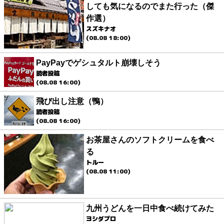
しても気になるのでまた行った（傑
作選）
スズキナオ
(08.08 18:00)
PayPayでゲシュタルト崩壊しそう
読者投稿
(08.08 16:00)
飛び出し注意（鴨）
読者投稿
(08.08 16:00)
お茶屋さんのソフトクリームを食べ
る
トルー
(08.08 11:00)
九州うどんを一日中食べ続けてみた
ヨシダプロ