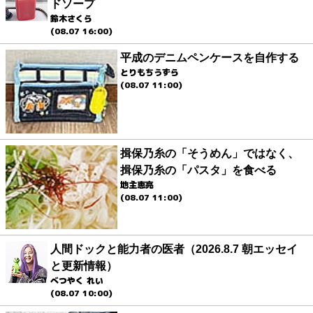
ドソープ
鈴木さくら
(08.07 16:00)
平成のデニムペンケースを自作する
とりもちうずら
(08.07 11:00)
揖保乃糸の「そうめん」ではなく、
揖保乃糸の「パスタ」を食べる
地主恵亮
(08.07 11:00)
人間ドックと能力者の医者（2026.8.7 朝エッセイ
と更新情報）
べつやく れい
(08.07 10:00)