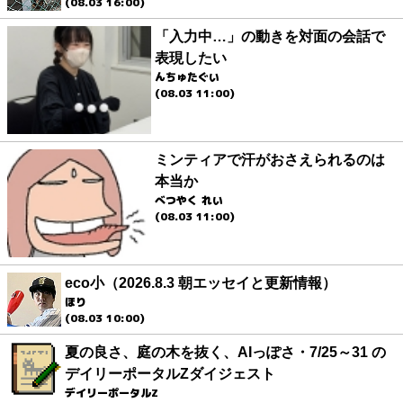
(08.03 16:00)
「入力中…」の動きを対面の会話で
表現したい
んちゅたぐい
(08.03 11:00)
ミンティアで汗がおさえられるのは
本当か
べつやく れい
(08.03 11:00)
eco小（2026.8.3 朝エッセイと更新情報）
ほり
(08.03 10:00)
夏の良さ、庭の木を抜く、AIっぽさ・7/25～31 の
デイリーポータルZダイジェスト
デイリーポータルZ