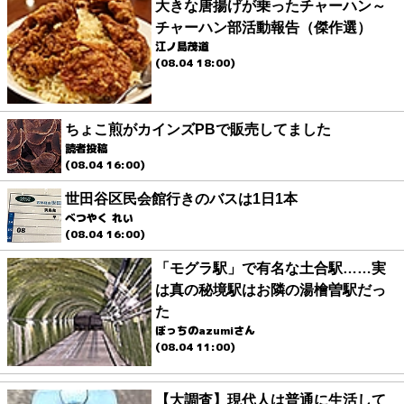
大きな唐揚げが乗ったチャーハン～
チャーハン部活動報告（傑作選）
江ノ島茂道
(08.04 18:00)
ちょこ煎がカインズPBで販売してました
読者投稿
(08.04 16:00)
世田谷区民会館行きのバスは1日1本
べつやく れい
(08.04 16:00)
「モグラ駅」で有名な土合駅……実
は真の秘境駅はお隣の湯檜曽駅だっ
た
ぼっちのazumiさん
(08.04 11:00)
【大調査】現代人は普通に生活して