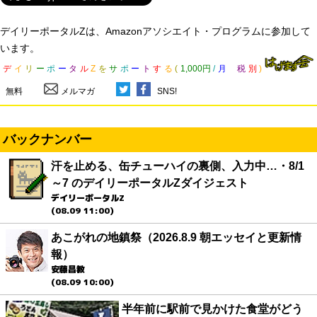
デイリーポータルZは、Amazonアソシエイト・プログラムに参加して
います。
デ
イ
リ
ー
ポ
ー
タ
ル
Z
を
サ
ポ
ー
ト
す
る
(
1,000円
/
月
税
別
)
無料
メルマガ
SNS!
バックナンバー
汗を止める、缶チューハイの裏側、入力中…・8/1
～7 のデイリーポータルZダイジェスト
デイリーポータルZ
(08.09 11:00)
あこがれの地鎮祭（2026.8.9 朝エッセイと更新情
報）
安藤昌教
(08.09 10:00)
半年前に駅前で見かけた食堂がどう