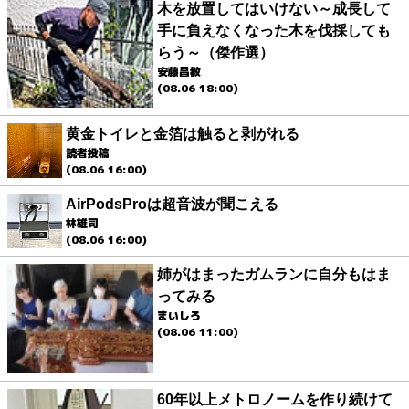
木を放置してはいけない～成長して
手に負えなくなった木を伐採しても
らう～（傑作選）
安藤昌教
(08.06 18:00)
黄金トイレと金箔は触ると剥がれる
読者投稿
(08.06 16:00)
AirPodsProは超音波が聞こえる
林雄司
(08.06 16:00)
姉がはまったガムランに自分もはま
ってみる
まいしろ
(08.06 11:00)
60年以上メトロノームを作り続けて