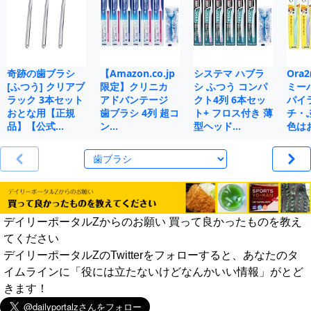
奇跡の歯ブラシ
【Amazon.co.jp
システマ ハブラ
Ora
[ふつう] クリアブ
限定】クリニカ
シ ふつう コンパ
ミー
ラック 3本セット
アドバンテージ
クト4列 6本セッ
パイ
おとな用【正規
歯ブラシ 4列 超コ
ト+ フロス付き 薄
チ・
品】【公式…
ン…
型ヘッド…
色は
デイリーポータルZからのお願い 買って良かったものを教え
てください
デイリーポータルZのTwitterをフォローすると、あなたのタ
イムラインに「役には立たないけどなんかいい情報」がとど
きます！