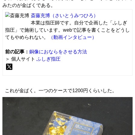
みたのが金ぱくである。
斎藤充博
（さいとうみつひろ）
本業は指圧師です。自分で企画した「ふしぎ
指圧」で施術しています。webで記事を書くことをどうし
てもやめられない。
（動画インタビュー）
前の記事：
銅像におならをさせる方法
＞ 個人サイト
ふしぎ指圧
これが金ぱく。一つのケースで1200円くらいした。