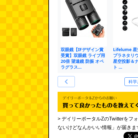
双眼鏡【IFデザイン賞
Lifelume
受賞】双眼鏡 ライブ用
プラネタリウ
20倍 望遠鏡 防振 オペ
星空投影＆
ラグラス…
ト …
> デイリーポータルZのTwitte
ないけどなんかいい情報」が届きま