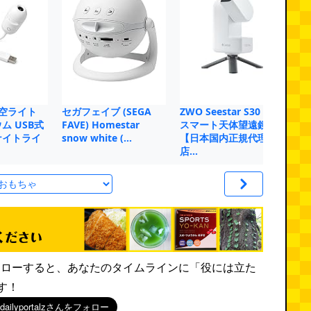
 星空ライト
セガフェイブ (SEGA
ZWO Seestar S30 Pro
P
ム USB式
FAVE) Homestar
スマート天体望遠鏡
ム
ナイトライ
snow white (…
【日本国内正規代理
学
店…
き
rをフォローすると、あなたのタイムラインに「役には立た
す！