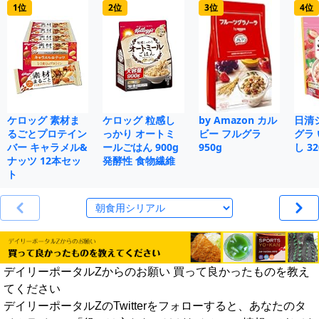
1位
2位
3位
4位
ケロッグ 素材ま
ケロッグ 粒感し
by Amazon カル
日清
るごとプロテイン
っかり オートミ
ビー フルグラ
グラ
バー キャラメル&
ールごはん 900g
950g
し 32
ナッツ 12本セッ
発酵性 食物繊維
ト
デイリーポータルZからのお願い 買って良かったものを教え
てください
デイリーポータルZのTwitterをフォローすると、あなたのタ