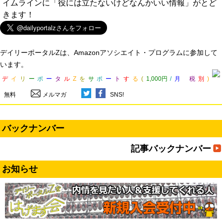
イムラインに「役には立たないけどなんかいい情報」がとど
きます！
デイリーポータルZは、Amazonアソシエイト・プログラムに参加して
います。
デ
イ
リ
ー
ポ
ー
タ
ル
Z
を
サ
ポ
ー
ト
す
る
(
1,000円
/
月
税
別
)
無料
メルマガ
SNS!
バックナンバー
記事バックナンバー
お知らせ