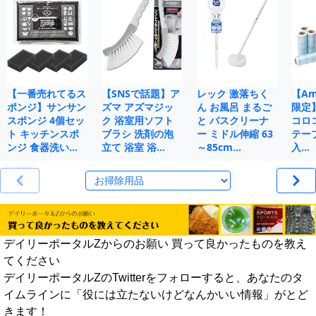
【一番売れてるス
【SNSで話題】ア
レック 激落ちく
【Ama
ポンジ】サンサン
ズマ アズマジッ
ん お風呂 まるご
限定
スポンジ 4個セッ
ク 浴室用ソフト
と バスクリーナ
コロ
ト キッチンスポ
ブラシ 洗剤の泡
ー ミドル伸縮 63
テープ
ンジ 食器洗い…
立て 浴室 浴…
～85cm…
入…
デイリーポータルZからのお願い 買って良かったものを教え
てください
デイリーポータルZのTwitterをフォローすると、あなたのタ
イムラインに「役には立たないけどなんかいい情報」がとど
きます！