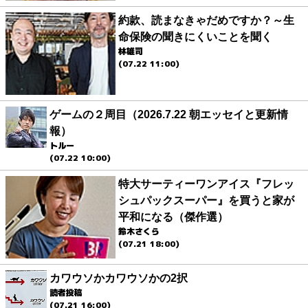
約款、読まなきゃだめですか？～生
命保険の聞きにくいことを聞く
林雄司
(07.22 11:00)
ゲームの２周目（2026.7.22 朝エッセイと更新情
報）
トルー
(07.22 10:00)
特大サーティーワンアイス『フレッ
シュパックスーパー』を買うと家が
平和になる（傑作選）
鈴木さくら
(07.21 18:00)
カワウソかカワウソかの2択
読者投稿
(07.21 16:00)