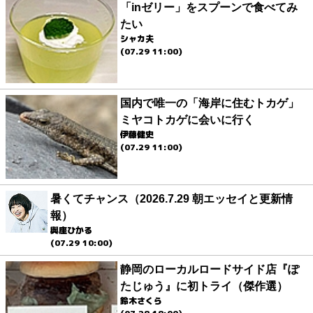
「inゼリー」をスプーンで食べてみ
たい
シャカ夫
(07.29 11:00)
国内で唯一の「海岸に住むトカゲ」
ミヤコトカゲに会いに行く
伊藤健史
(07.29 11:00)
暑くてチャンス（2026.7.29 朝エッセイと更新情
報）
與座ひかる
(07.29 10:00)
静岡のローカルロードサイド店『ぽ
たじゅう』に初トライ（傑作選）
鈴木さくら