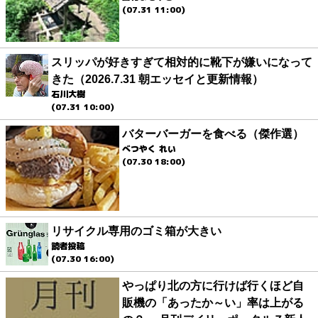
(07.31 11:00)
スリッパが好きすぎて相対的に靴下が嫌いになって
きた（2026.7.31 朝エッセイと更新情報）
石川大樹
(07.31 10:00)
バターバーガーを食べる（傑作選）
べつやく れい
(07.30 18:00)
リサイクル専用のゴミ箱が大きい
読者投稿
(07.30 16:00)
やっぱり北の方に行けば行くほど自
販機の「あったか～い」率は上がる