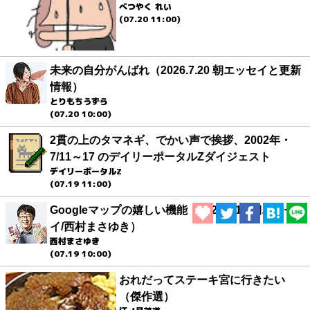
べつやく れい
(07.20 11:00)
未来の自分がんばれ（2026.7.20 朝エッセイと更新
情報）
とりもちうずら
(07.20 10:00)
2貫の上のタマネギ、でかい声で挨拶、2002年・
7/11～17 のデイリーポータルZダイジェスト
デイリーポータルZ
(07.19 11:00)
Googleマップの嬉しい機能（2026.7.19 朝エッセ
イ/西村まさゆき）
西村まさゆき
(07.19 10:00)
おれだってステーキ宮に行きたい
（傑作選）