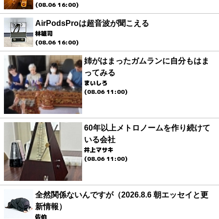
(08.06 16:00)
AirPodsProは超音波が聞こえる
林雄司
(08.06 16:00)
姉がはまったガムランに自分もはま
ってみる
まいしろ
(08.06 11:00)
60年以上メトロノームを作り続けて
いる会社
井上マサキ
(08.06 11:00)
全然関係ないんですが（2026.8.6 朝エッセイと更
新情報）
佐伯