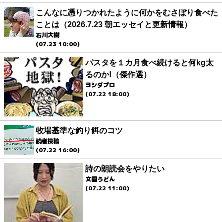
こんなに憑りつかれたように何かをむさぼり食べた
ことは（2026.7.23 朝エッセイと更新情報）
石川大樹
(07.23 10:00)
パスタを１カ月食べ続けると何kg太
るのか!（傑作選）
ヨシダプロ
(07.22 18:00)
牧場基準な釣り餌のコツ
読者投稿
(07.22 16:00)
詩の朗読会をやりたい
文園うどん
(07.22 11:00)