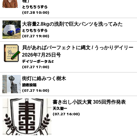
報）
とりもちうずら
(07.28 10:00)
大容量2.8kgの洗剤で巨大パンツを洗ってみた
とりもちうずら
(07.27 19:00)
貝があればパーフェクトに縄文 / うっかりデイリー
2026年7月25日号
デイリーポータルZ
(07.27 17:00)
街灯に絡みつく樹木
読者投稿
(07.27 16:00)
書き出し小説大賞 305回秀作発表
天久聖一
(07.27 16:00)