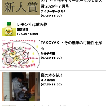
の？ ～月刊デイリーポータルＺ新人
賞 2026年７月号
デイリーポータルZ
(07.30 16:00)
レモン汁は飲み物
読者投稿
(07.30 16:00)
TAKOYAKI・その無限の可能性を探
る
みさ子の娘
(07.30 11:00)
庭の木を抜く
江ノ島茂道
(07.30 11:00)