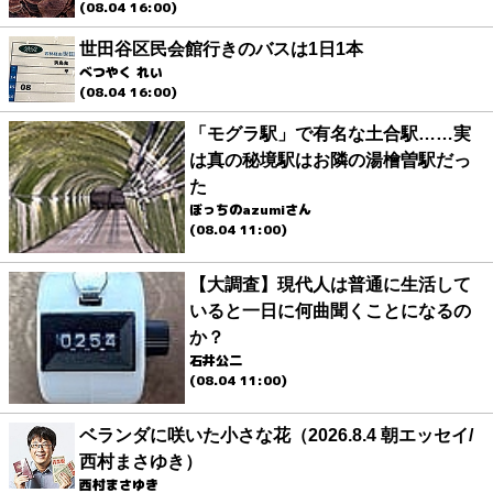
(08.04 16:00)
世田谷区民会館行きのバスは1日1本
べつやく れい
(08.04 16:00)
「モグラ駅」で有名な土合駅……実
は真の秘境駅はお隣の湯檜曽駅だっ
た
ぼっちのazumiさん
(08.04 11:00)
【大調査】現代人は普通に生活して
いると一日に何曲聞くことになるの
か？
石井公二
(08.04 11:00)
ベランダに咲いた小さな花（2026.8.4 朝エッセイ/
西村まさゆき）
西村まさゆき