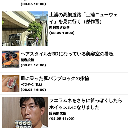
(08.06 10:00)
土浦の高架道路「土浦ニューウェ
イ」を見に行く（傑作選）
西村まさゆき
(08.05 18:00)
ヘアスタイルが3Dになっている美容室の看板
読者投稿
(08.05 16:00)
皿に乗った豚バラブロックの指輪
べつやく れい
(08.05 16:00)
フエラムネをさらに笛っぽくしたら
ホイッスルになりました
爲房新太朗
(08.05 11:00)