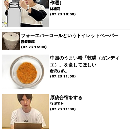
作選）
林雄司
(07.23 18:00)
フォーエバーロールというトイレットペーパー
読者投稿
(07.23 16:00)
中国のうまい粉「乾碟（ガンディ
エ）」を食してほしい
唐沢むぎこ
(07.23 11:00)
原稿合宿をする
りばすと
(07.23 11:00)