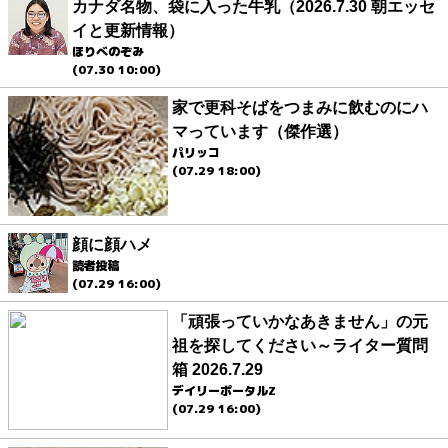
カナダ名物、袋に入った牛乳（2026.7.30 朝エッセ
イと更新情報）
ほりべのぞみ
(07.30 10:00)
家で更科そばをつまみに飲むのにハ
マっています（傑作選）
パリッコ
(07.29 18:00)
顔に顔ハメ
読者投稿
(07.29 16:00)
「頑張っていかなあきません」の元
祖を探してください～ライター質問
箱 2026.7.29
デイリーポータルZ
(07.29 16:00)