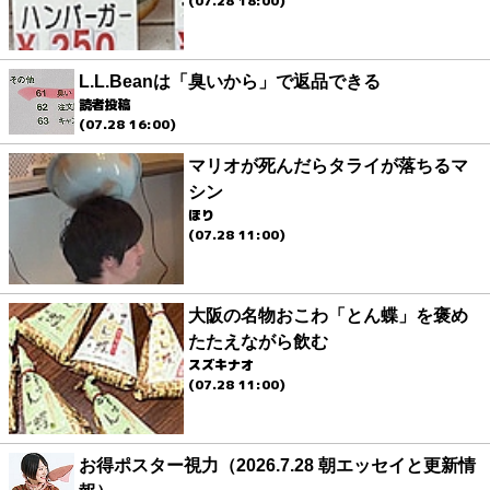
(07.28 18:00)
L.L.Beanは「臭いから」で返品できる
読者投稿
(07.28 16:00)
マリオが死んだらタライが落ちるマ
シン
ほり
(07.28 11:00)
大阪の名物おこわ「とん蝶」を褒め
たたえながら飲む
スズキナオ
(07.28 11:00)
お得ポスター視力（2026.7.28 朝エッセイと更新情