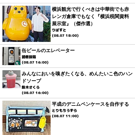
横浜観光で行くべきは中華街でも赤
レンガ倉庫でもなく『横浜税関資料
展示室』（傑作選）
りばすと
(08.07 18:00)
缶ビールのエレベーター
読者投稿
(08.07 16:00)
みんなにおいを嗅ぎたくなる、めんたいこ色のハン
ドソープ
鈴木さくら
(08.07 16:00)
平成のデニムペンケースを自作する
とりもちうずら
(08.07 11:00)