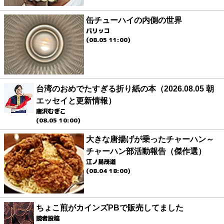
缶チューハイの内側の世界
パリッコ
(08.05 11:00)
台湾のおめでたすぎる折り紙の本（2026.08.05 朝
エッセイと更新情報）
唐沢むぎこ
(08.05 10:00)
大きな唐揚げが乗ったチャーハン～
チャーハン部活動報告（傑作選）
江ノ島茂道
(08.04 18:00)
ちょこ煎がカインズPBで販売してました
読者投稿