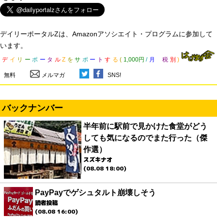
デイリーポータルZは、Amazonアソシエイト・プログラムに参加して
います。
デ
イ
リ
ー
ポ
ー
タ
ル
Z
を
サ
ポ
ー
ト
す
る
(
1,000円
/
月
税
別
)
無料
メルマガ
SNS!
バックナンバー
半年前に駅前で見かけた食堂がどう
しても気になるのでまた行った（傑
作選）
スズキナオ
(08.08 18:00)
PayPayでゲシュタルト崩壊しそう
読者投稿
(08.08 16:00)