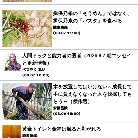
揖保乃糸の「そうめん」ではなく、
揖保乃糸の「パスタ」を食べる
地主恵亮
(08.07 11:00)
人間ドックと能力者の医者（2026.8.7 朝エッセイ
と更新情報）
べつやく れい
(08.07 10:00)
木を放置してはいけない～成長して
手に負えなくなった木を伐採しても
らう～（傑作選）
安藤昌教
(08.06 18:00)
黄金トイレと金箔は触ると剥がれる
読者投稿