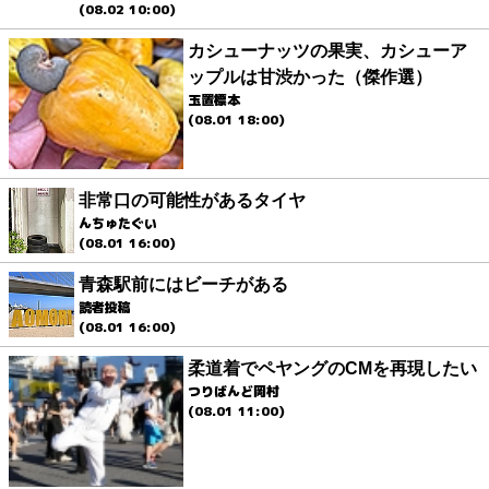
(08.02 10:00)
カシューナッツの果実、カシューア
ップルは甘渋かった（傑作選）
玉置標本
(08.01 18:00)
非常口の可能性があるタイヤ
んちゅたぐい
(08.01 16:00)
青森駅前にはビーチがある
読者投稿
(08.01 16:00)
柔道着でペヤングのCMを再現したい
つりばんど岡村
(08.01 11:00)