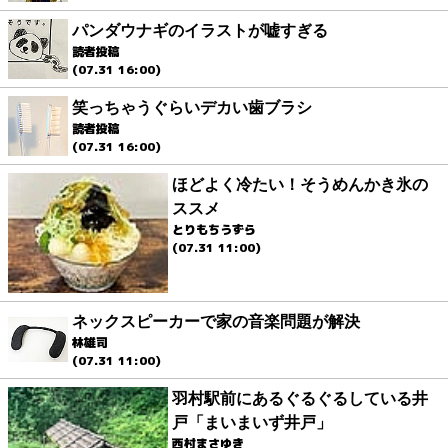
パンダウナギのイラストが嘘すぎる
読者投稿
(07.31 16:00)
笑っちゃうぐらいデカい歯ブラシ
読者投稿
(07.31 16:00)
ほどよく冷たい！そうめんかき氷の
ススメ
とりもちうずら
(07.31 11:00)
ネックスピーカーで家の音楽問題が解決
林雄司
(07.31 11:00)
羽村駅前にあるぐるぐるしている井
戸「まいまいず井戸」
西村まさゆき