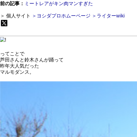
前の記事：
ミートレアがキン肉マンすぎた
＞ 個人サイト
＞ヨシダプロホムーページ
＞ライターwiki
ってことで
芦田さんと鈴木さんが踊って
昨年大人気だった
マルモダンス。