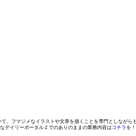
いて、フマジメなイラストや文章を描くことを専門としながら
なデイリーポータルＺでのありのままの業務内容は
コチラ
を！