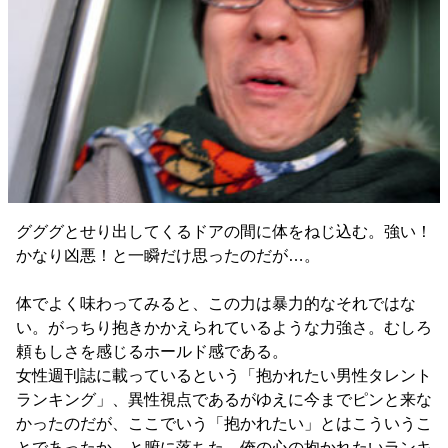
グググとせり出してくるドアの間に体をねじ込む。強い！
かなり凶悪！と一瞬だけ思ったのだが…。
体でよく味わってみると、この力は暴力的なそれではな
い。がっちり抱きかかえられているような力強さ。むしろ
頼もしさを感じるホールド感である。
女性週刊誌に載っているという「抱かれたい男性タレント
ランキング」、異性視点であるがゆえに今までピンと来な
かったのだが、ここでいう「抱かれたい」とはこういうこ
とであったか、と腑に落ちた。俺の心の抱かれたいランキ