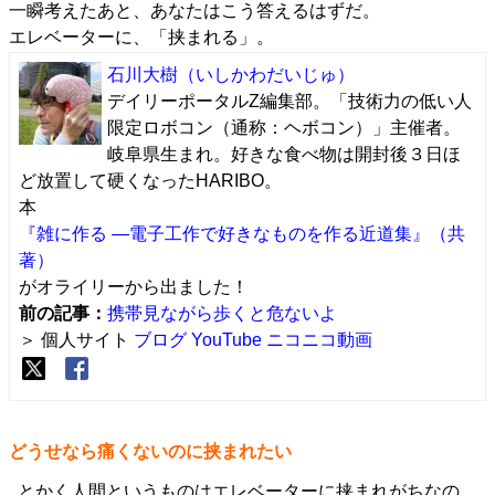
一瞬考えたあと、あなたはこう答えるはずだ。
エレベーターに、「挟まれる」。
石川大樹
（いしかわだいじゅ）
デイリーポータルZ編集部。「技術力の低い人
限定ロボコン（通称：ヘボコン）」主催者。
岐阜県生まれ。好きな食べ物は開封後３日ほ
ど放置して硬くなったHARIBO。
本
『雑に作る ―電子工作で好きなものを作る近道集』（共
著）
がオライリーから出ました！
前の記事：
携帯見ながら歩くと危ないよ
＞ 個人サイト
ブログ
YouTube
ニコニコ動画
どうせなら痛くないのに挟まれたい
とかく人間というものはエレベーターに挟まれがちなの