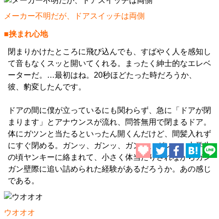
メーカー不明だが、ドアスイッチは両側
■挟まれ心地
閉まりかけたところに飛び込んでも、すばやく人を感知し
て音もなくスッと開いてくれる。まったく紳士的なエレベ
ーターだ。…最初はね。20秒ほどたった時だろうか、
彼、豹変したんです。
ドアの間に僕が立っているにも関わらず、急に「ドアが閉
まります」とアナウンスが流れ、問答無用で閉まるドア。
体にガツンと当たるといったん開くんだけど、間髪入れず
にすぐ閉める。ガンッ、ガンッ、ガンッ、ガンッ。中学生
の頃ヤンキーに絡まれて、小さく体当たりされながらガン
ガン壁際に追い詰められた経験があるだろうか。あの感じ
である。
ウオオオ