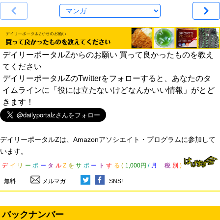
デイリーポータルZからのお願い 買って良かったものを教え
てください
デイリーポータルZのTwitterをフォローすると、あなたのタ
イムラインに「役には立たないけどなんかいい情報」がとど
きます！
デイリーポータルZは、Amazonアソシエイト・プログラムに参加して
います。
デ
イ
リ
ー
ポ
ー
タ
ル
Z
を
サ
ポ
ー
ト
す
る
(
1,000円
/
月
税
別
)
無料
メルマガ
SNS!
バックナンバー