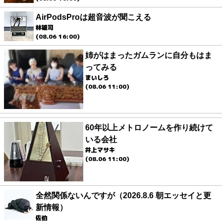
AirPodsProは超音波が聞こえる
林雄司
(08.06 16:00)
姉がはまったガムランに自分もはま
ってみる
まいしろ
(08.06 11:00)
60年以上メトロノームを作り続けて
いる会社
井上マサキ
(08.06 11:00)
全然関係ないんですが（2026.8.6 朝エッセイと更
新情報）
佐伯