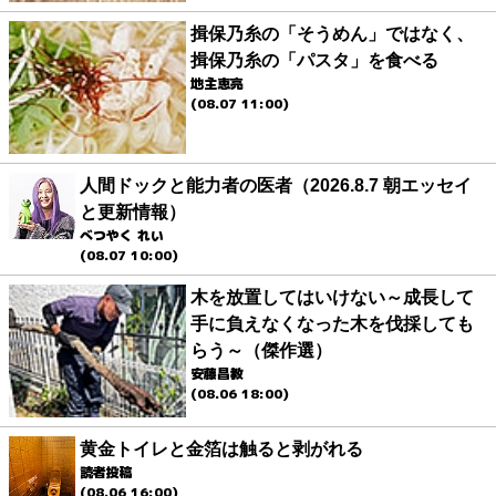
揖保乃糸の「そうめん」ではなく、
揖保乃糸の「パスタ」を食べる
地主恵亮
(08.07 11:00)
人間ドックと能力者の医者（2026.8.7 朝エッセイ
と更新情報）
べつやく れい
(08.07 10:00)
木を放置してはいけない～成長して
手に負えなくなった木を伐採しても
らう～（傑作選）
安藤昌教
(08.06 18:00)
黄金トイレと金箔は触ると剥がれる
読者投稿
(08.06 16:00)