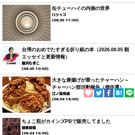
缶チューハイの内側の世界
パリッコ
(08.05 11:00)
台湾のおめでたすぎる折り紙の本（2026.08.05 朝
エッセイと更新情報）
唐沢むぎこ
(08.05 10:00)
大きな唐揚げが乗ったチャーハン～
チャーハン部活動報告（傑作選）
江ノ島茂道
(08.04 18:00)
ちょこ煎がカインズPBで販売してました
読者投稿
(08.04 16:00)