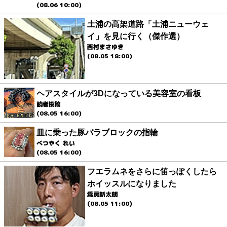
(08.06 10:00)
土浦の高架道路「土浦ニューウェ
イ」を見に行く（傑作選）
西村まさゆき
(08.05 18:00)
ヘアスタイルが3Dになっている美容室の看板
読者投稿
(08.05 16:00)
皿に乗った豚バラブロックの指輪
べつやく れい
(08.05 16:00)
フエラムネをさらに笛っぽくしたら
ホイッスルになりました
爲房新太朗
(08.05 11:00)