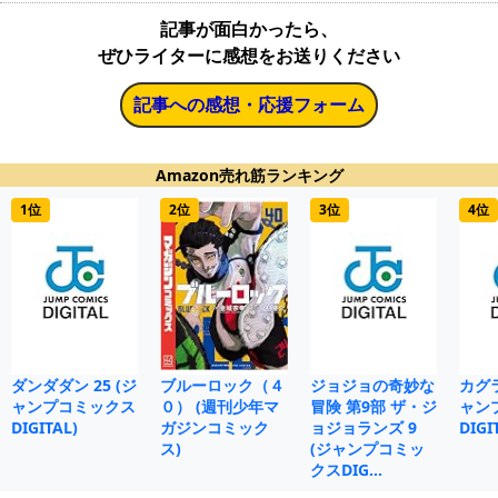
記事が面白かったら、
ぜひライターに感想をお送りください
記事への感想・応援フォーム
Amazon売れ筋ランキング
1位
2位
3位
4位
ダンダダン 25 (ジ
ブルーロック（４
ジョジョの奇妙な
カグラ
ャンプコミックス
０） (週刊少年マ
冒険 第9部 ザ・ジ
ャン
DIGITAL)
ガジンコミック
ョジョランズ 9
DIGI
ス)
(ジャンプコミッ
クスDIG…