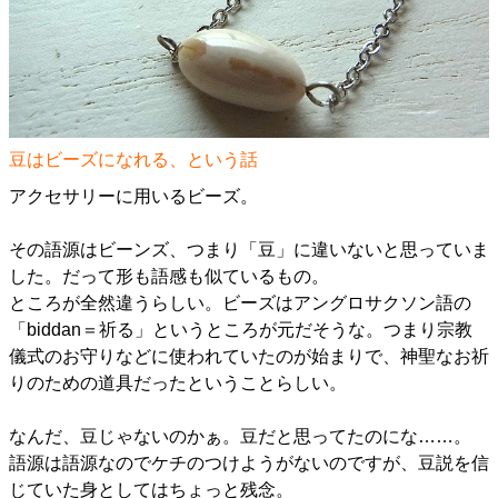
豆はビーズになれる、という話
アクセサリーに用いるビーズ。
その語源はビーンズ、つまり「豆」に違いないと思っていま
した。だって形も語感も似ているもの。
ところが全然違うらしい。ビーズはアングロサクソン語の
「biddan＝祈る」というところが元だそうな。つまり宗教
儀式のお守りなどに使われていたのが始まりで、神聖なお祈
りのための道具だったということらしい。
なんだ、豆じゃないのかぁ。豆だと思ってたのにな……。
語源は語源なのでケチのつけようがないのですが、豆説を信
じていた身としてはちょっと残念。