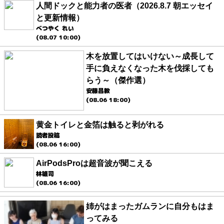
人間ドックと能力者の医者（2026.8.7 朝エッセイ
と更新情報）
べつやく れい
(08.07 10:00)
木を放置してはいけない～成長して
手に負えなくなった木を伐採しても
らう～（傑作選）
安藤昌教
(08.06 18:00)
黄金トイレと金箔は触ると剥がれる
読者投稿
(08.06 16:00)
AirPodsProは超音波が聞こえる
林雄司
(08.06 16:00)
姉がはまったガムランに自分もはま
ってみる