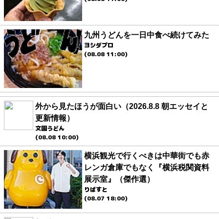
九州うどんを一日中食べ続けてみた
ヨシダプロ
(08.08 11:00)
外から見たほうが面白い（2026.8.8 朝エッセイと
更新情報）
文園うどん
(08.08 10:00)
横浜観光で行くべきは中華街でも赤
レンガ倉庫でもなく『横浜税関資料
展示室』（傑作選）
りばすと
(08.07 18:00)