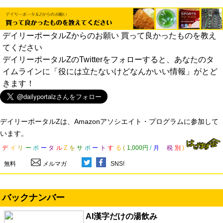
デイリーポータルZからのお願い 買って良かったものを教え
てください
デイリーポータルZのTwitterをフォローすると、あなたのタ
イムラインに「役には立たないけどなんかいい情報」がとど
きます！
デイリーポータルZは、Amazonアソシエイト・プログラムに参加して
います。
デ
イ
リ
ー
ポ
ー
タ
ル
Z
を
サ
ポ
ー
ト
す
る
(
1,000円
/
月
税
別
)
無料
メルマガ
SNS!
バックナンバー
AI漢字だけの湯飲み