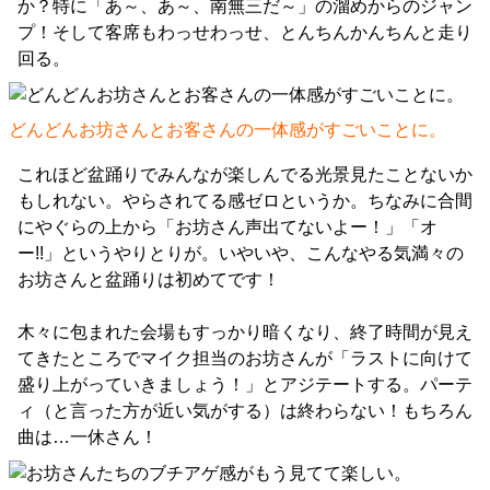
か？特に「あ～、あ～、南無三だ～」の溜めからのジャン
プ！そして客席もわっせわっせ、とんちんかんちんと走り
回る。
どんどんお坊さんとお客さんの一体感がすごいことに。
これほど盆踊りでみんなが楽しんでる光景見たことないか
もしれない。やらされてる感ゼロというか。ちなみに合間
にやぐらの上から「お坊さん声出てないよー！」「オ
ー!!」というやりとりが。いやいや、こんなやる気満々の
お坊さんと盆踊りは初めてです！
木々に包まれた会場もすっかり暗くなり、終了時間が見え
てきたところでマイク担当のお坊さんが「ラストに向けて
盛り上がっていきましょう！」とアジテートする。パーテ
ィ（と言った方が近い気がする）は終わらない！もちろん
曲は…一休さん！