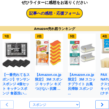
ぜひライターに感想をお送りください
記事への感想・応援フォーム
Amazon売れ筋ランキング
1位
2位
3位
4位
【一番売れてるス
【Amazon.co.jp
【Amazon.co.jp
PAX
ポンジ】サンサン
限定】 3M スポン
限定】 3M スコッ
NAT
スポンジ 4個セッ
ジ キッチン キズ
チブライト お風
クス
ト キッチンスポ
つけない 抗菌 …
呂掃除 スポンジ
キッ
ンジ 食器洗い…
…
(ナチ