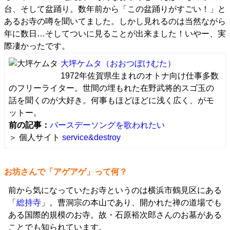
台、そして盆踊り。数年前から「この盆踊りがすごい！」と
あるお寺の噂を聞いてました。しかし見れるのは当然ながら
年に数日…そしてついに見ることが出来ました！いやー、実
際凄かったです。
大坪ケムタ
（おおつぼけむた）
1972年佐賀県生まれのオトナ向け仕事多数
のフリーライター。世間の埋もれた在野武将的スゴ玉の
話を聞くのが大好き。何事もほどほどに浅く広く、がモ
ットー。
前の記事：
バースデーソングを歌われたい
＞ 個人サイト
service&destroy
お坊さんで「アゲアゲ」って何？
前から気になっていたお寺というのは横浜市鶴見区にある
「
総持寺
」。曹洞宗の本山であり、開かれた禅の道場でも
ある国際的規模のお寺。故・石原裕次郎さんのお墓がある
ことでも知られています。