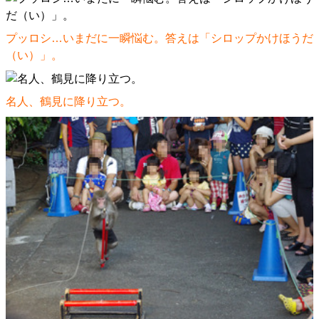
プッロシ…いまだに一瞬悩む。答えは「シロップかけほうだ
（い）」。
名人、鶴見に降り立つ。