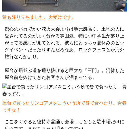
猿も降り立ちました。大受けです。
都心のバカでかい花火大会よりは地元感高く、土地の人に
愛されてるのがよく分かる雰囲気。特に小中学生が盛り上
がってる感じが見てとれる。彼らにとっちゃ夏休みのビッ
グイベントだったりすんだろなあ、ロックフェスとか海外
旅行なんかより。
屋台が居並ぶ道を通り抜けると巨大な「三門」。混雑した
屋台前を抜けてきたお客さんが溜まってる。
屋台で買ったリンゴアメをこういう所で皆で食べたり。青春
っすな！
ここをくぐると総持寺盆踊り会場！もともと駐車場だけに
広々です。まだちょっと明るいですが。