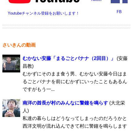
FB
Youtubeチャンネル登録をお願いします！
さいきんの動画
むかない安藤「まるごとバナナ（2回目）」
(安藤
昌教)
むかずにそのまま食う男、むかない安藤今日はま
るごとバナナを前にむかずにいったこともあるん
ですがもう一...
南洋の酋長が村のみんなに警鐘を鳴らす
(大北栄
人)
私達の暮らしはどうなってしまったのだろうかと
西洋文明が流れ込んできて村に警鐘を鳴らします