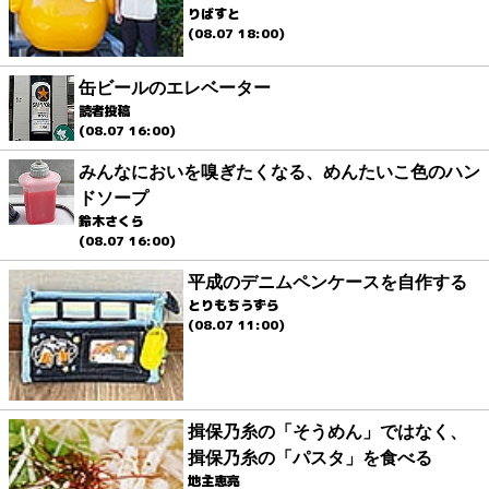
りばすと
(08.07 18:00)
缶ビールのエレベーター
読者投稿
(08.07 16:00)
みんなにおいを嗅ぎたくなる、めんたいこ色のハン
ドソープ
鈴木さくら
(08.07 16:00)
平成のデニムペンケースを自作する
とりもちうずら
(08.07 11:00)
揖保乃糸の「そうめん」ではなく、
揖保乃糸の「パスタ」を食べる
地主恵亮