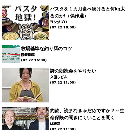
パスタを１カ月食べ続けると何kg太
るのか!（傑作選）
ヨシダプロ
(07.22 18:00)
牧場基準な釣り餌のコツ
読者投稿
(07.22 16:00)
詩の朗読会をやりたい
文園うどん
(07.22 11:00)
約款、読まなきゃだめですか？～生
命保険の聞きにくいことを聞く
林雄司
(07.22 11:00)