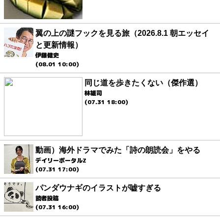
翼の上の謎フックを見る旅（2026.8.1 朝エッセイ
と更新情報）
伊藤健史
(08.01 10:00)
同じ道を歩きたくない（傑作選）
林雄司
(07.31 18:00)
動画）海外ドラマでみた「詩の朗読会」をやる
デイリーポータルZ
(07.31 17:00)
パンダウナギのイラストが嘘すぎる
読者投稿
(07.31 16:00)