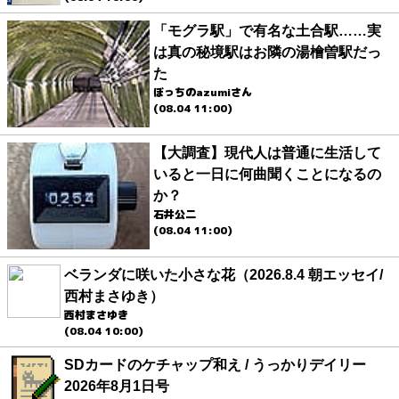
「モグラ駅」で有名な土合駅……実
は真の秘境駅はお隣の湯檜曽駅だっ
た
ぼっちのazumiさん
(08.04 11:00)
【大調査】現代人は普通に生活して
いると一日に何曲聞くことになるの
か？
石井公二
(08.04 11:00)
ベランダに咲いた小さな花（2026.8.4 朝エッセイ/
西村まさゆき）
西村まさゆき
(08.04 10:00)
SDカードのケチャップ和え / うっかりデイリー
2026年8月1日号