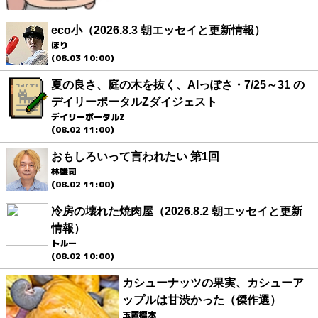
eco小（2026.8.3 朝エッセイと更新情報）
ほり
(08.03 10:00)
夏の良さ、庭の木を抜く、AIっぽさ・7/25～31 の
デイリーポータルZダイジェスト
デイリーポータルZ
(08.02 11:00)
おもしろいって言われたい 第1回
林雄司
(08.02 11:00)
冷房の壊れた焼肉屋（2026.8.2 朝エッセイと更新
情報）
トルー
(08.02 10:00)
カシューナッツの果実、カシューア
ップルは甘渋かった（傑作選）
玉置標本