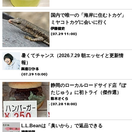
国内で唯一の「海岸に住むトカゲ」
ミヤコトカゲに会いに行く
伊藤健史
(07.29 11:00)
暑くてチャンス（2026.7.29 朝エッセイと更新情
報）
與座ひかる
(07.29 10:00)
静岡のローカルロードサイド店『ぽ
たじゅう』に初トライ（傑作選）
鈴木さくら
(07.28 18:00)
L.L.Beanは「臭いから」で返品できる
読者投稿