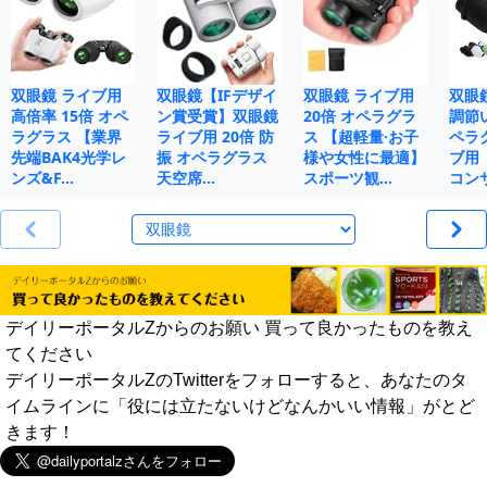
双眼鏡 ライブ用
双眼鏡【IFデザイ
双眼鏡 ライブ用
双眼
高倍率 15倍 オペ
ン賞受賞】双眼鏡
20倍 オペラグラ
調節
ラグラス 【業界
ライブ用 20倍 防
ス 【超軽量·お子
ペラ
先端BAK4光学レ
振 オペラグラス
様や女性に最適】
ブ用 
ンズ&F…
天空席…
スポーツ観…
コン
デイリーポータルZからのお願い 買って良かったものを教え
てください
デイリーポータルZのTwitterをフォローすると、あなたのタ
イムラインに「役には立たないけどなんかいい情報」がとど
きます！