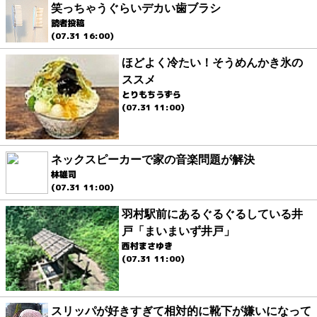
笑っちゃうぐらいデカい歯ブラシ
読者投稿
(07.31 16:00)
ほどよく冷たい！そうめんかき氷の
ススメ
とりもちうずら
(07.31 11:00)
ネックスピーカーで家の音楽問題が解決
林雄司
(07.31 11:00)
羽村駅前にあるぐるぐるしている井
戸「まいまいず井戸」
西村まさゆき
(07.31 11:00)
スリッパが好きすぎて相対的に靴下が嫌いになって