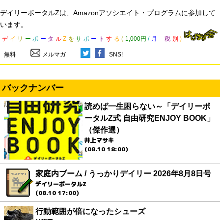
デイリーポータルZは、Amazonアソシエイト・プログラムに参加して
います。
デ
イ
リ
ー
ポ
ー
タ
ル
Z
を
サ
ポ
ー
ト
す
る
(
1,000円
/
月
税
別
)
無料
メルマガ
SNS!
バックナンバー
読めば一生困らない～「デイリーポ
ータルZ式 自由研究ENJOY BOOK」
（傑作選）
井上マサキ
(08.10 18:00)
家庭内ブーム / うっかりデイリー 2026年8月8日号
デイリーポータルZ
(08.10 17:00)
行動範囲が倍になったシューズ