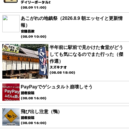
デイリーポータルZ
(08.09 11:00)
あこがれの地鎮祭（2026.8.9 朝エッセイと更新情
報）
安藤昌教
(08.09 10:00)
半年前に駅前で見かけた食堂がどう
しても気になるのでまた行った（傑
作選）
スズキナオ
(08.08 18:00)
PayPayでゲシュタルト崩壊しそう
読者投稿
(08.08 16:00)
飛び出し注意（鴨）
読者投稿
(08.08 16:00)