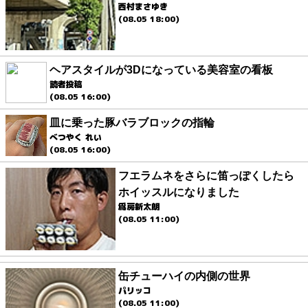
西村まさゆき
(08.05 18:00)
ヘアスタイルが3Dになっている美容室の看板
読者投稿
(08.05 16:00)
皿に乗った豚バラブロックの指輪
べつやく れい
(08.05 16:00)
フエラムネをさらに笛っぽくしたら
ホイッスルになりました
爲房新太朗
(08.05 11:00)
缶チューハイの内側の世界
パリッコ
(08.05 11:00)