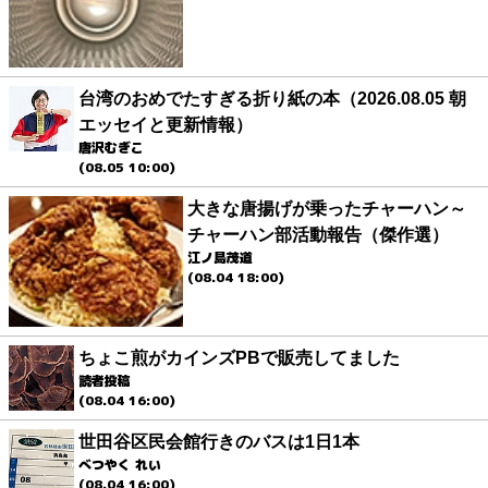
台湾のおめでたすぎる折り紙の本（2026.08.05 朝
エッセイと更新情報）
唐沢むぎこ
(08.05 10:00)
大きな唐揚げが乗ったチャーハン～
チャーハン部活動報告（傑作選）
江ノ島茂道
(08.04 18:00)
ちょこ煎がカインズPBで販売してました
読者投稿
(08.04 16:00)
世田谷区民会館行きのバスは1日1本
べつやく れい
(08.04 16:00)