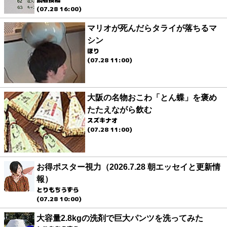
(07.28 16:00)
マリオが死んだらタライが落ちるマ
シン
ほり
(07.28 11:00)
大阪の名物おこわ「とん蝶」を褒め
たたえながら飲む
スズキナオ
(07.28 11:00)
お得ポスター視力（2026.7.28 朝エッセイと更新情
報）
とりもちうずら
(07.28 10:00)
大容量2.8kgの洗剤で巨大パンツを洗ってみた