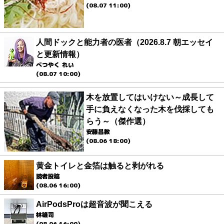
(08.07 11:00)
人間ドックと能力者の医者（2026.8.7 朝エッセイ
と更新情報）
べつやく れい
(08.07 10:00)
木を放置してはいけない～成長して
手に負えなくなった木を伐採しても
らう～（傑作選）
安藤昌教
(08.06 18:00)
黄金トイレと金箔は触ると剥がれる
読者投稿
(08.06 16:00)
AirPodsProは超音波が聞こえる
林雄司
(08.06 16:00)