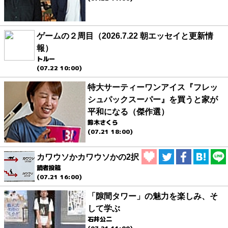
ゲームの２周目（2026.7.22 朝エッセイと更新情
報）
トルー
(07.22 10:00)
特大サーティーワンアイス『フレッ
シュパックスーパー』を買うと家が
平和になる（傑作選）
鈴木さくら
(07.21 18:00)
カワウソかカワウソかの2択
読者投稿
(07.21 16:00)
「隙間タワー」の魅力を楽しみ、そ
して学ぶ
石井公二