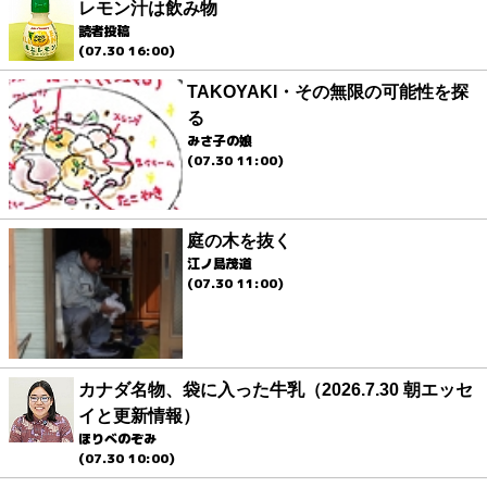
レモン汁は飲み物
読者投稿
(07.30 16:00)
TAKOYAKI・その無限の可能性を探
る
みさ子の娘
(07.30 11:00)
庭の木を抜く
江ノ島茂道
(07.30 11:00)
カナダ名物、袋に入った牛乳（2026.7.30 朝エッセ
イと更新情報）
ほりべのぞみ
(07.30 10:00)