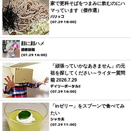
家で更科そばをつまみに飲むのにハ
マっています（傑作選）
パリッコ
(07.29 18:00)
顔に顔ハメ
読者投稿
(07.29 16:00)
「頑張っていかなあきません」の元
祖を探してください～ライター質問
箱 2026.7.29
デイリーポータルZ
(07.29 16:00)
「inゼリー」をスプーンで食べてみ
たい
シャカ夫
(07.29 11:00)