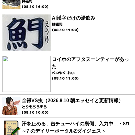
林雄司
(08.10 16:00)
AI漢字だけの湯飲み
林雄司
(08.10 11:00)
ロイホのアフタヌーンティーがあっ
た
べつやく れい
(08.10 11:00)
全裸VS虫（2026.8.10 朝エッセイと更新情報）
とりもちうずら
(08.10 10:00)
汗を止める、缶チューハイの裏側、入力中…・8/1
～7 のデイリーポータルZダイジェスト