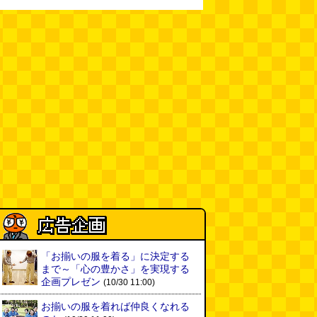
「お揃いの服を着る」に決定する
まで～「心の豊かさ」を実現する
企画プレゼン
(10/30 11:00)
お揃いの服を着れば仲良くなれる