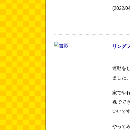
(2022/
リングフィ
運動を
ました
家でや
裸でで
いいで
やって