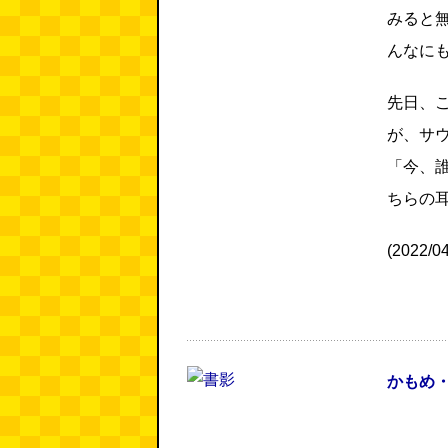
みると
んなに
先日、
が、サ
「今、
ちらの
(2022/
かもめ・