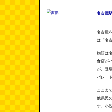
名古屋駅
名古屋
は「名
物語は
食店が
が、登
パレー
ここま
他県民
す。小