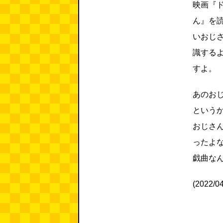
映画『
ん』を
いおじ
識する
すよ。
あのお
という
おじさ
ったよ
戯曲な
(2022/