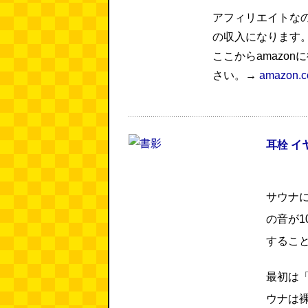
アフィリエイトな
の収入になります
ここからamazo
さい。→
amazon.c
耳栓 イ
サウナ
の音が1
するこ
最初は
ウナは