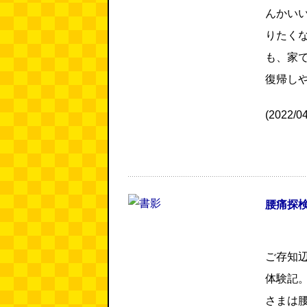
んかい
りたく
も、家
復帰し
(2022/
腰痛探検
ご存知
体験記
さまは