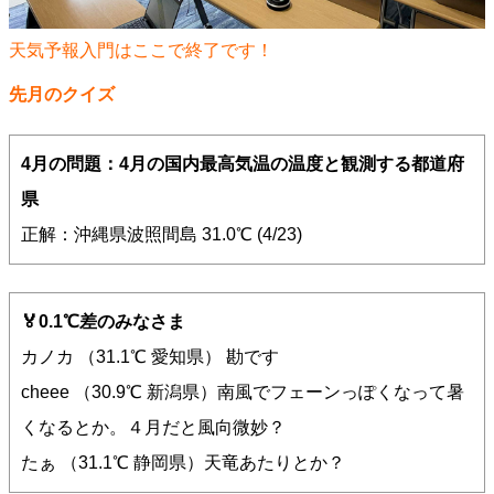
天気予報入門はここで終了です！
先月のクイズ
4月の問題：4月の国内最高気温の温度と観測する都道府
県
正解：沖縄県波照間島 31.0℃ (4/23)
🏅0.1℃差のみなさま
カノカ （31.1℃ 愛知県） 勘です
cheee （30.9℃ 新潟県）南風でフェーンっぽくなって暑
くなるとか。４月だと風向微妙？
たぁ （31.1℃ 静岡県）天竜あたりとか？