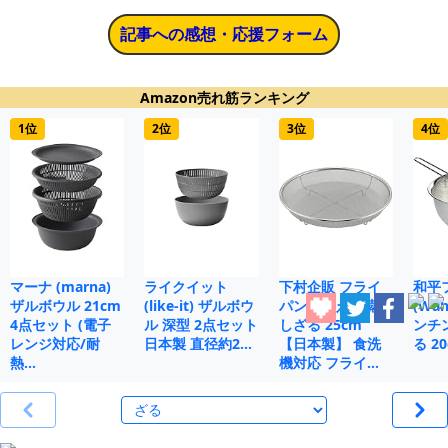
記事への感想・応援フォーム
Amazon売れ筋ランキング
1位
2位
3位
4位
マーナ (marna)
ライクイット
下村企販 フライ
和平
ザルボウル 21cm
(like-it) ザルボウ
パンで使える 蒸
(Wah
4点セット (電子
ル 深型 2点セット
しざる 25cm
ンチ
レンジ対応/耐
日本製 直径約2…
【日本製】 食洗
る 20
熱…
機対応 フライ…