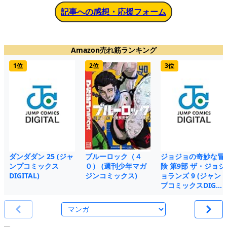
記事への感想・応援フォーム
Amazon売れ筋ランキング
1位
2位
3位
ダンダダン 25 (ジャ
ブルーロック（４
ジョジョの奇妙な冒
ンプコミックス
０） (週刊少年マガ
険 第9部 ザ・ジョジ
DIGITAL)
ジンコミックス)
ョランズ 9 (ジャン
プコミックスDIG…