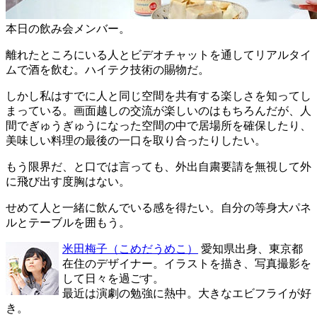
本日の飲み会メンバー。
離れたところにいる人とビデオチャットを通してリアルタイ
ムで酒を飲む。ハイテク技術の賜物だ。
しかし私はすでに人と同じ空間を共有する楽しさを知ってし
まっている。画面越しの交流が楽しいのはもちろんだが、人
間でぎゅうぎゅうになった空間の中で居場所を確保したり、
美味しい料理の最後の一口を取り合ったりしたい。
もう限界だ、と口では言っても、外出自粛要請を無視して外
に飛び出す度胸はない。
せめて人と一緒に飲んでいる感を得たい。自分の等身大パネ
ルとテーブルを囲もう。
米田梅子
（こめだうめこ）
愛知県出身、東京都
在住のデザイナー。イラストを描き、写真撮影を
して日々を過ごす。
最近は演劇の勉強に熱中。大きなエビフライが好
き。