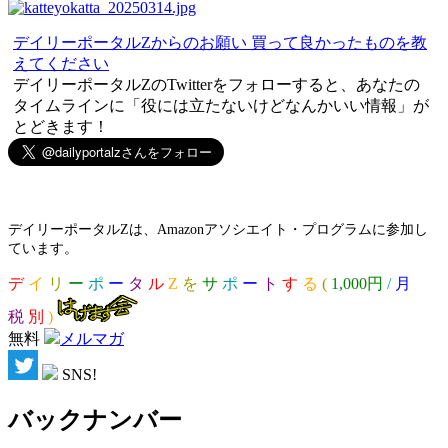
デイリーポータルZからのお願い 買って良かったものを教
えてください
デイリーポータルZのTwitterをフォローすると、あなたの
タイムラインに「役には立たないけどなんかいい情報」が
とどきます！
デイリーポータルZは、Amazonアソシエイト・プログラムに参加し
ています。
デ
イ
リ
ー
ポ
ー
タ
ル
Z
を
サ
ポ
ー
ト
す
る
(
1,000円
/
月
税
別
)
無料
メルマガ
SNS!
バックナンバー