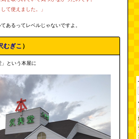
として使えました。」
いてあるってレベルじゃないですよ。
沢むぎこ
）
堂」という本屋に