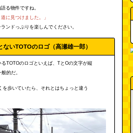
物語る物件ですね。
り道に見つけました。」
ーランドっぷりを楽しんでください。
とないTOTOのロゴ（高瀬雄一郎）
るTOTOのロゴといえば、TとOの文字が縦
一般的だ。
近くを歩いていたら、それとはちょっと違う