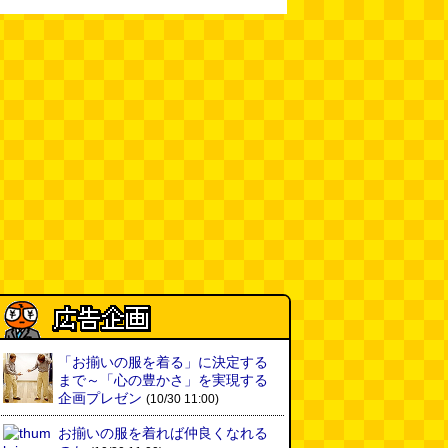
「お揃いの服を着る」に決定する
まで～「心の豊かさ」を実現する
企画プレゼン
(10/30 11:00)
お揃いの服を着れば仲良くなれる