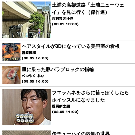
土浦の高架道路「土浦ニューウェ
イ」を見に行く（傑作選）
西村まさゆき
(08.05 18:00)
ヘアスタイルが3Dになっている美容室の看板
読者投稿
(08.05 16:00)
皿に乗った豚バラブロックの指輪
べつやく れい
(08.05 16:00)
フエラムネをさらに笛っぽくしたら
ホイッスルになりました
爲房新太朗
(08.05 11:00)
缶チューハイの内側の世界