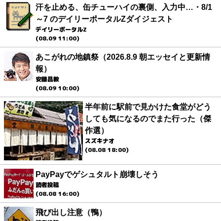
汗を止める、缶チューハイの裏側、入力中…・8/1
～7 のデイリーポータルZダイジェスト
デイリーポータルZ
(08.09 11:00)
あこがれの地鎮祭（2026.8.9 朝エッセイと更新情
報）
安藤昌教
(08.09 10:00)
半年前に駅前で見かけた食堂がどう
しても気になるのでまた行った（傑
作選）
スズキナオ
(08.08 18:00)
PayPayでゲシュタルト崩壊しそう
読者投稿
(08.08 16:00)
飛び出し注意（鴨）