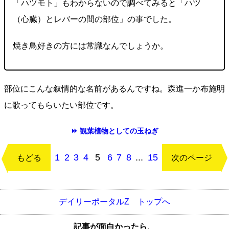
「ハツモト」もわからないので調べてみると「ハツ
（心臓）とレバーの間の部位」の事でした。
焼き鳥好きの方には常識なんでしょうか。
部位にこんな叙情的な名前があるんですね。森進一か布施明
に歌ってもらいたい部位です。
⏩ 観葉植物としての玉ねぎ
1
2
3
4
5
6
7
8
...
15
もどる
次のページ
デイリーポータルZ トップへ
記事が面白かったら、