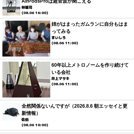
AirPodsProは超音波が聞こえる
林雄司
(08.06 16:00)
姉がはまったガムランに自分もはま
ってみる
まいしろ
(08.06 11:00)
60年以上メトロノームを作り続けて
いる会社
井上マサキ
(08.06 11:00)
全然関係ないんですが（2026.8.6 朝エッセイと更
新情報）
佐伯
(08.06 10:00)