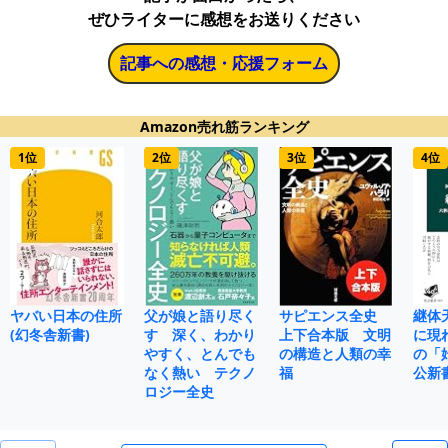
ぜひライターに感想をお送りください
記事への感想・応援フォーム
Amazon売れ筋ランキング
1位
2位
3位
4位
ヤバい日本の住所
父が娘と語り尽く
サピエンス全史
継体
(幻冬舎新書)
す 深く、わかり
上下合本版 文明
に現
やすく、とんでも
の構造と人類の幸
の「
なく熱い テクノ
福
公新
ロジー全史