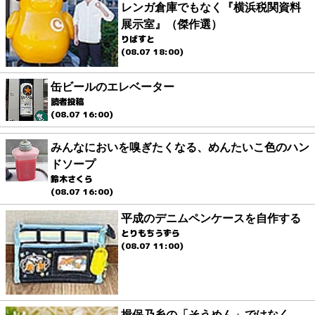
レンガ倉庫でもなく『横浜税関資料
展示室』（傑作選）
りばすと
(08.07 18:00)
缶ビールのエレベーター
読者投稿
(08.07 16:00)
みんなにおいを嗅ぎたくなる、めんたいこ色のハン
ドソープ
鈴木さくら
(08.07 16:00)
平成のデニムペンケースを自作する
とりもちうずら
(08.07 11:00)
揖保乃糸の「そうめん」ではなく、