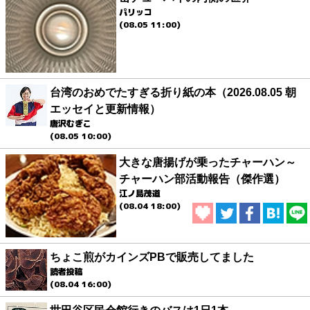
パリッコ
(08.05 11:00)
台湾のおめでたすぎる折り紙の本（2026.08.05 朝
エッセイと更新情報）
唐沢むぎこ
(08.05 10:00)
大きな唐揚げが乗ったチャーハン～
チャーハン部活動報告（傑作選）
江ノ島茂道
(08.04 18:00)
ちょこ煎がカインズPBで販売してました
読者投稿
(08.04 16:00)