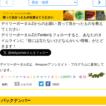
デイリーポータルZからのお願い 買って良かったものを教え
てください
デイリーポータルZのTwitterをフォローすると、あなたのタ
イムラインに「役には立たないけどなんかいい情報」がとど
きます！
デイリーポータルZは、Amazonアソシエイト・プログラムに参加して
います。
デ
イ
リ
ー
ポ
ー
タ
ル
Z
を
サ
ポ
ー
ト
す
る
(
1,000円
/
月
税
別
)
無料
メルマガ
SNS!
バックナンバー