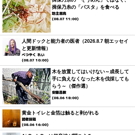
揖保乃糸の「パスタ」を食べる
地主恵亮
(08.07 11:00)
人間ドックと能力者の医者（2026.8.7 朝エッセイ
と更新情報）
べつやく れい
(08.07 10:00)
木を放置してはいけない～成長して
手に負えなくなった木を伐採しても
らう～（傑作選）
安藤昌教
(08.06 18:00)
黄金トイレと金箔は触ると剥がれる
読者投稿
(08.06 16:00)