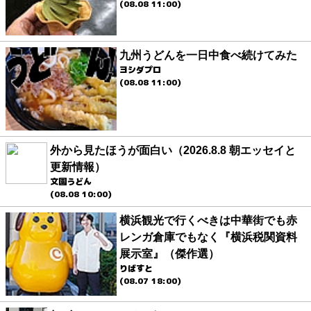
(08.08 11:00)
九州うどんを一日中食べ続けてみた
ヨシダプロ
(08.08 11:00)
外から見たほうが面白い（2026.8.8 朝エッセイと
更新情報）
文園うどん
(08.08 10:00)
横浜観光で行くべきは中華街でも赤
レンガ倉庫でもなく『横浜税関資料
展示室』（傑作選）
りばすと
(08.07 18:00)