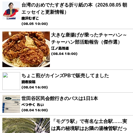
台湾のおめでたすぎる折り紙の本（2026.08.05 朝
エッセイと更新情報）
唐沢むぎこ
(08.05 10:00)
大きな唐揚げが乗ったチャーハン～
チャーハン部活動報告（傑作選）
江ノ島茂道
(08.04 18:00)
ちょこ煎がカインズPBで販売してました
読者投稿
(08.04 16:00)
世田谷区民会館行きのバスは1日1本
べつやく れい
(08.04 16:00)
「モグラ駅」で有名な土合駅……実
は真の秘境駅はお隣の湯檜曽駅だっ