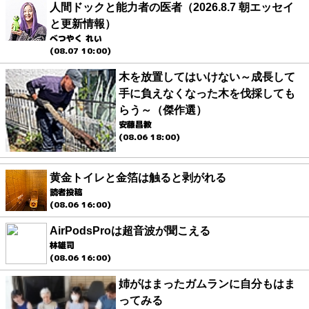
人間ドックと能力者の医者（2026.8.7 朝エッセイ
と更新情報）
べつやく れい
(08.07 10:00)
木を放置してはいけない～成長して
手に負えなくなった木を伐採しても
らう～（傑作選）
安藤昌教
(08.06 18:00)
黄金トイレと金箔は触ると剥がれる
読者投稿
(08.06 16:00)
AirPodsProは超音波が聞こえる
林雄司
(08.06 16:00)
姉がはまったガムランに自分もはま
ってみる