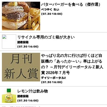
バターバーガーを食べる（傑作選）
べつやく れい
(07.30 18:00)
リサイクル専用のゴミ箱が大きい
読者投稿
(07.30 16:00)
やっぱり北の方に行けば行くほど自
販機の「あったか～い」率は上がる
の？ ～月刊デイリーポータルＺ新人
賞 2026年７月号
デイリーポータルZ
(07.30 16:00)
レモン汁は飲み物
読者投稿
(07.30 16:00)