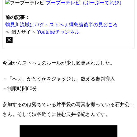
プープーテレビ
（ぷーぷーてれび）
前の記事：
鶴見川流域はバク～ストへぇ綱島編後半の見どころ
＞ 個人サイト
Youtubeチャンネル
今回からストへぇのルールが少し変更されました。
・「へぇ」かどうかをジャッジし、数える審判導入
・制限時間60分
参加するのは落ちている片手袋の写真を撮っている石井公二
さん。そして渋谷近くに住む辰井裕紀さんです。