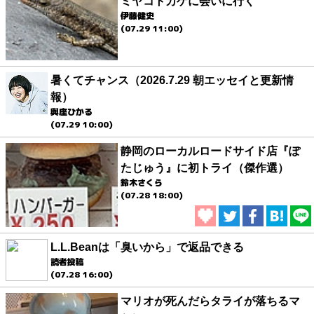
ミヤコトカゲに会いに行く
伊藤健史
(07.29 11:00)
暑くてチャンス（2026.7.29 朝エッセイと更新情
報）
與座ひかる
(07.29 10:00)
静岡のローカルロードサイド店『ぽ
たじゅう』に初トライ（傑作選）
鈴木さくら
(07.28 18:00)
L.L.Beanは「臭いから」で返品できる
読者投稿
(07.28 16:00)
マリオが死んだらタライが落ちるマ