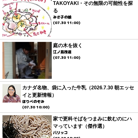
TAKOYAKI・その無限の可能性を探
る
みさ子の娘
(07.30 11:00)
庭の木を抜く
江ノ島茂道
(07.30 11:00)
カナダ名物、袋に入った牛乳（2026.7.30 朝エッセ
イと更新情報）
ほりべのぞみ
(07.30 10:00)
家で更科そばをつまみに飲むのにハ
マっています（傑作選）
パリッコ