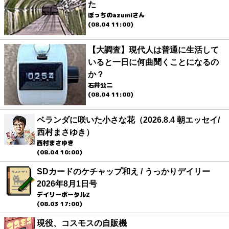
た
ぼっちのazumiさん
(08.04 11:00)
【大調査】現代人は普通に生活して
いると一日に何曲聞くことになるの
か？
石井公二
(08.04 11:00)
ベランダに咲いた小さな花（2026.8.4 朝エッセイ/
西村まさゆき）
西村まさゆき
(08.04 10:00)
SDカードのケチャップ和え / うっかりデイリー
2026年8月1日号
デイリーポータルZ
(08.03 17:00)
現役、コスモスの自販機