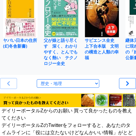
ヤバい日本の住所
父が娘と語り尽く
サピエンス全史
継体
(幻冬舎新書)
す 深く、わかり
上下合本版 文明
に現
やすく、とんでも
の構造と人類の幸
の「
なく熱い テクノ
福
公新
ロジー全史
デイリーポータルZからのお願い 買って良かったものを教え
てください
デイリーポータルZのTwitterをフォローすると、あなたのタ
イムラインに「役には立たないけどなんかいい情報」がとど