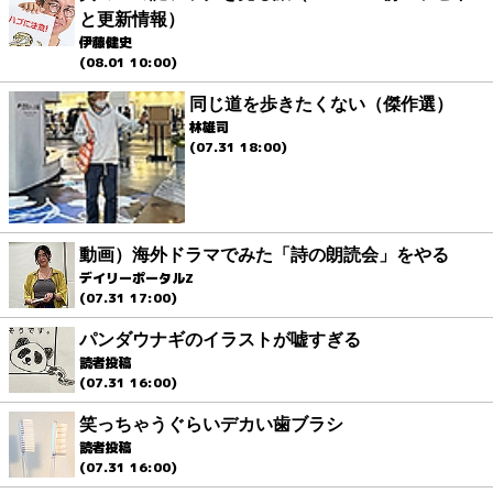
と更新情報）
伊藤健史
(08.01 10:00)
同じ道を歩きたくない（傑作選）
林雄司
(07.31 18:00)
動画）海外ドラマでみた「詩の朗読会」をやる
デイリーポータルZ
(07.31 17:00)
パンダウナギのイラストが嘘すぎる
読者投稿
(07.31 16:00)
笑っちゃうぐらいデカい歯ブラシ
読者投稿
(07.31 16:00)