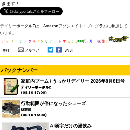
きます！
デイリーポータルZは、Amazonアソシエイト・プログラムに参加して
います。
デ
イ
リ
ー
ポ
ー
タ
ル
Z
を
サ
ポ
ー
ト
す
る
(
1,000円
/
月
税
別
)
無料
メルマガ
SNS!
バックナンバー
家庭内ブーム / うっかりデイリー 2026年8月8日号
デイリーポータルZ
(08.10 17:00)
行動範囲が倍になったシューズ
林雄司
(08.10 16:00)
AI漢字だけの湯飲み