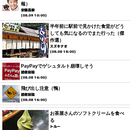
報）
安藤昌教
(08.09 10:00)
半年前に駅前で見かけた食堂がどう
しても気になるのでまた行った（傑
作選）
スズキナオ
(08.08 18:00)
PayPayでゲシュタルト崩壊しそう
読者投稿
(08.08 16:00)
飛び出し注意（鴨）
読者投稿
(08.08 16:00)
お茶屋さんのソフトクリームを食べ
る
トルー