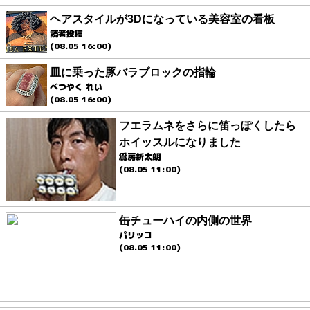
ヘアスタイルが3Dになっている美容室の看板
読者投稿
(08.05 16:00)
皿に乗った豚バラブロックの指輪
べつやく れい
(08.05 16:00)
フエラムネをさらに笛っぽくしたら
ホイッスルになりました
爲房新太朗
(08.05 11:00)
缶チューハイの内側の世界
パリッコ
(08.05 11:00)