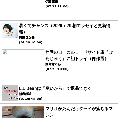
伊藤健史
(07.29 11:00)
暑くてチャンス（2026.7.29 朝エッセイと更新情
報）
與座ひかる
(07.29 10:00)
静岡のローカルロードサイド店『ぽ
たじゅう』に初トライ（傑作選）
鈴木さくら
(07.28 18:00)
L.L.Beanは「臭いから」で返品できる
読者投稿
(07.28 16:00)
マリオが死んだらタライが落ちるマ
シン