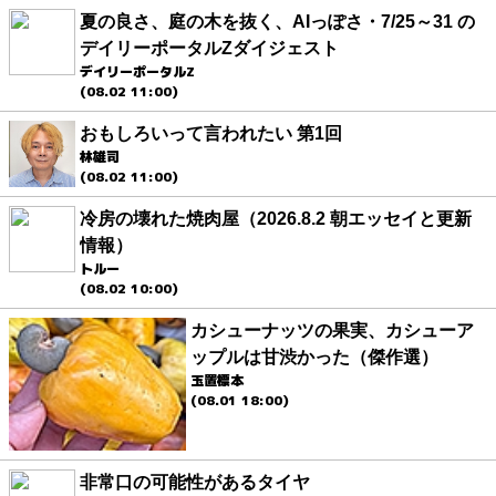
夏の良さ、庭の木を抜く、AIっぽさ・7/25～31 の
デイリーポータルZダイジェスト
デイリーポータルZ
(08.02 11:00)
おもしろいって言われたい 第1回
林雄司
(08.02 11:00)
冷房の壊れた焼肉屋（2026.8.2 朝エッセイと更新
情報）
トルー
(08.02 10:00)
カシューナッツの果実、カシューア
ップルは甘渋かった（傑作選）
玉置標本
(08.01 18:00)
非常口の可能性があるタイヤ