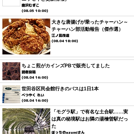
唐沢むぎこ
(08.05 10:00)
大きな唐揚げが乗ったチャーハン～
チャーハン部活動報告（傑作選）
江ノ島茂道
(08.04 18:00)
ちょこ煎がカインズPBで販売してました
読者投稿
(08.04 16:00)
世田谷区民会館行きのバスは1日1本
べつやく れい
(08.04 16:00)
「モグラ駅」で有名な土合駅……実
は真の秘境駅はお隣の湯檜曽駅だっ
た
ぼっちのazumiさん