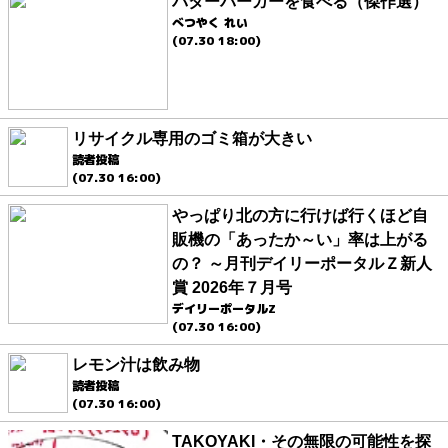
バターバーガーを食べる（傑作選）
べつやく れい
(07.30 18:00)
リサイクル専用のゴミ箱が大きい
読者投稿
(07.30 16:00)
やっぱり北の方に行けば行くほど自
販機の「あったか～い」率は上がる
の？ ～月刊デイリーポータルＺ新人
賞 2026年７月号
デイリーポータルZ
(07.30 16:00)
レモン汁は飲み物
読者投稿
(07.30 16:00)
TAKOYAKI・その無限の可能性を探