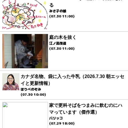
る
みさ子の娘
(07.30 11:00)
庭の木を抜く
江ノ島茂道
(07.30 11:00)
カナダ名物、袋に入った牛乳（2026.7.30 朝エッセ
イと更新情報）
ほりべのぞみ
(07.30 10:00)
家で更科そばをつまみに飲むのにハ
マっています（傑作選）
パリッコ
(07.29 18:00)