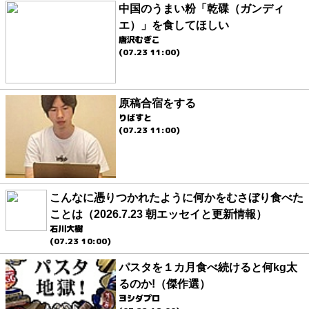
中国のうまい粉「乾碟（ガンディ
エ）」を食してほしい
唐沢むぎこ
(07.23 11:00)
原稿合宿をする
りばすと
(07.23 11:00)
こんなに憑りつかれたように何かをむさぼり食べた
ことは（2026.7.23 朝エッセイと更新情報）
石川大樹
(07.23 10:00)
パスタを１カ月食べ続けると何kg太
るのか!（傑作選）
ヨシダプロ