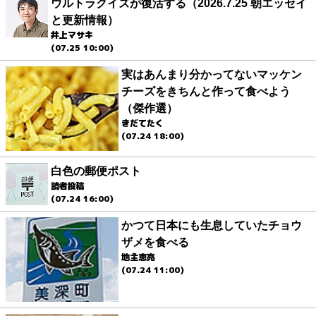
ウルトラクイズが復活する（2026.7.25 朝エッセイ
と更新情報）
井上マサキ
(07.25 10:00)
実はあんまり分かってないマッケン
チーズをきちんと作って食べよう
（傑作選）
きだてたく
(07.24 18:00)
白色の郵便ポスト
読者投稿
(07.24 16:00)
かつて日本にも生息していたチョウ
ザメを食べる
地主恵亮
(07.24 11:00)