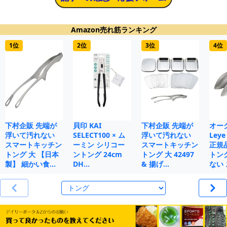
Amazon売れ筋ランキング
1位
2位
3位
4位
下村企販 先端が
貝印 KAI
下村企販 先端が
オー
浮いて汚れない
SELECT100 × ム
浮いて汚れない
Le
スマートキッチン
ーミン シリコー
スマートキッチン
正規
トング 大 【日本
ントング 24cm
トング 大 42497
トン
製】 細かい食…
DH…
& 揚げ…
ない 