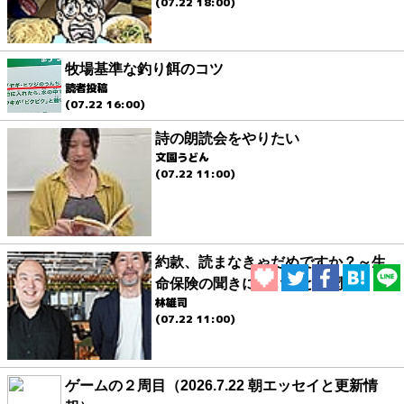
(07.22 18:00)
牧場基準な釣り餌のコツ
読者投稿
(07.22 16:00)
詩の朗読会をやりたい
文園うどん
(07.22 11:00)
約款、読まなきゃだめですか？～生
命保険の聞きにくいことを聞く
林雄司
(07.22 11:00)
ゲームの２周目（2026.7.22 朝エッセイと更新情