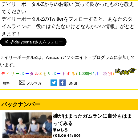
デイリーポータルZからのお願い 買って良かったものを教え
てください
デイリーポータルZのTwitterをフォローすると、あなたのタ
イムラインに「役には立たないけどなんかいい情報」がとど
きます！
デイリーポータルZは、Amazonアソシエイト・プログラムに参加して
います。
デ
イ
リ
ー
ポ
ー
タ
ル
Z
を
サ
ポ
ー
ト
す
る
(
1,000円
/
月
税
別
)
無料
メルマガ
SNS!
バックナンバー
姉がはまったガムランに自分もはま
ってみる
まいしろ
(08.06 11:00)