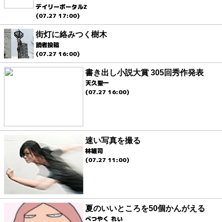
デイリーポータルZ
(07.27 17:00)
街灯に絡みつく樹木
読者投稿
(07.27 16:00)
書き出し小説大賞 305回秀作発表
天久聖一
(07.27 16:00)
速い写真を撮る
林雄司
(07.27 11:00)
夏のいいところを50個かんがえる
べつやく れい