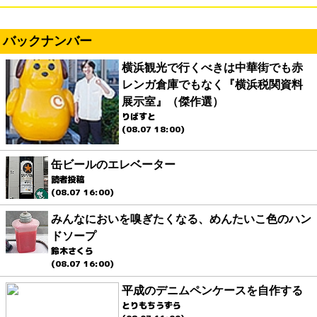
バックナンバー
横浜観光で行くべきは中華街でも赤
レンガ倉庫でもなく『横浜税関資料
展示室』（傑作選）
りばすと
(08.07 18:00)
缶ビールのエレベーター
読者投稿
(08.07 16:00)
みんなにおいを嗅ぎたくなる、めんたいこ色のハン
ドソープ
鈴木さくら
(08.07 16:00)
平成のデニムペンケースを自作する
とりもちうずら