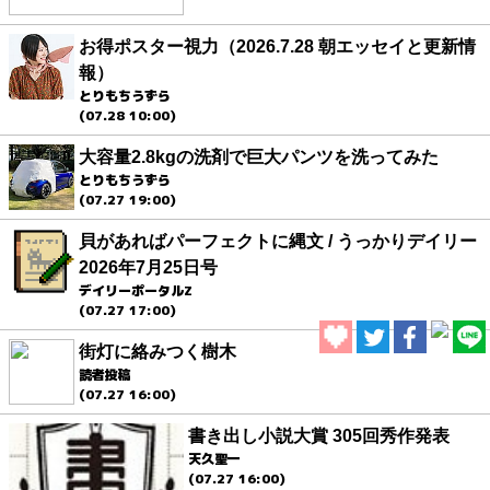
お得ポスター視力（2026.7.28 朝エッセイと更新情
報）
とりもちうずら
(07.28 10:00)
大容量2.8kgの洗剤で巨大パンツを洗ってみた
とりもちうずら
(07.27 19:00)
貝があればパーフェクトに縄文 / うっかりデイリー
2026年7月25日号
デイリーポータルZ
(07.27 17:00)
街灯に絡みつく樹木
読者投稿
(07.27 16:00)
書き出し小説大賞 305回秀作発表
天久聖一
(07.27 16:00)