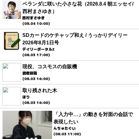
ベランダに咲いた小さな花（2026.8.4 朝エッセイ/
西村まさゆき）
西村まさゆき
(08.04 10:00)
SDカードのケチャップ和え / うっかりデイリー
2026年8月1日号
デイリーポータルZ
(08.03 17:00)
現役、コスモスの自販機
読者投稿
(08.03 16:00)
取り残された木
ほり
(08.03 16:00)
「入力中…」の動きを対面の会話で
表現したい
んちゅたぐい
(08.03 11:00)