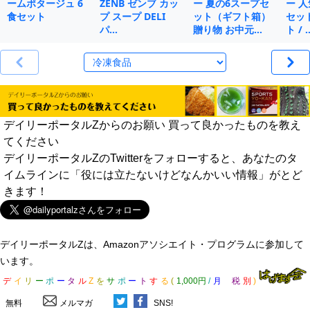
ームポタージュ 6
ZENB ゼンブ カッ
ー 夏の6スープセ
ー 人
食セット
プ スープ DELI
ット（ギフト箱）
セット
パ…
贈り物 お中元…
ト / 
デイリーポータルZからのお願い 買って良かったものを教え
てください
デイリーポータルZのTwitterをフォローすると、あなたのタ
イムラインに「役には立たないけどなんかいい情報」がとど
きます！
デイリーポータルZは、Amazonアソシエイト・プログラムに参加して
います。
デ
イ
リ
ー
ポ
ー
タ
ル
Z
を
サ
ポ
ー
ト
す
る
(
1,000円
/
月
税
別
)
無料
メルマガ
SNS!