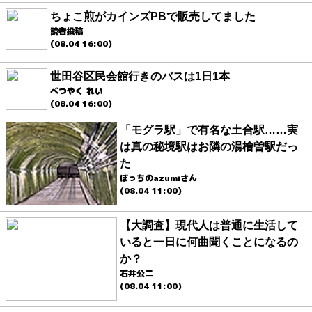
ちょこ煎がカインズPBで販売してました
読者投稿
(08.04 16:00)
世田谷区民会館行きのバスは1日1本
べつやく れい
(08.04 16:00)
「モグラ駅」で有名な土合駅……実
は真の秘境駅はお隣の湯檜曽駅だっ
た
ぼっちのazumiさん
(08.04 11:00)
【大調査】現代人は普通に生活して
いると一日に何曲聞くことになるの
か？
石井公二
(08.04 11:00)