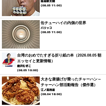
爲房新太朗
(08.05 11:00)
缶チューハイの内側の世界
パリッコ
(08.05 11:00)
台湾のおめでたすぎる折り紙の本（2026.08.05 朝
エッセイと更新情報）
唐沢むぎこ
(08.05 10:00)
大きな唐揚げが乗ったチャーハン～
チャーハン部活動報告（傑作選）
江ノ島茂道
(08.04 18:00)