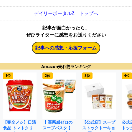
デイリーポータルZ トップへ
記事が面白かったら、
ぜひライターに感想をお送りください
記事への感想・応援フォーム
Amazon売れ筋ランキング
1位
2位
3位
4位
【完全メシ】日清
【 罪悪感ゼロの
【公式店】スープ
公式
食品 トマトクリ
スープパスタ 】
ストックトーキョ
トッ