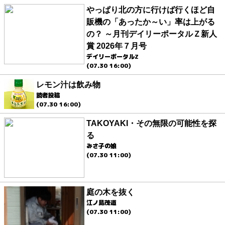
やっぱり北の方に行けば行くほど自
販機の「あったか～い」率は上がる
の？ ～月刊デイリーポータルＺ新人
賞 2026年７月号
デイリーポータルZ
(07.30 16:00)
レモン汁は飲み物
読者投稿
(07.30 16:00)
TAKOYAKI・その無限の可能性を探
る
みさ子の娘
(07.30 11:00)
庭の木を抜く
江ノ島茂道
(07.30 11:00)