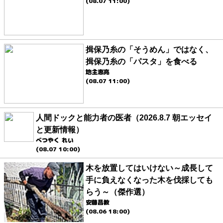
(08.07 11:00)
揖保乃糸の「そうめん」ではなく、
揖保乃糸の「パスタ」を食べる
地主恵亮
(08.07 11:00)
人間ドックと能力者の医者（2026.8.7 朝エッセイ
と更新情報）
べつやく れい
(08.07 10:00)
木を放置してはいけない～成長して
手に負えなくなった木を伐採しても
らう～（傑作選）
安藤昌教
(08.06 18:00)