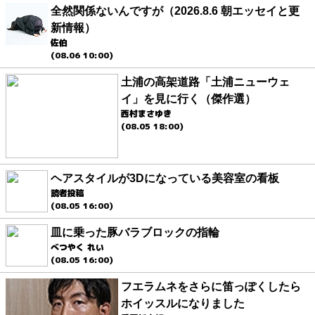
全然関係ないんですが（2026.8.6 朝エッセイと更
新情報）
佐伯
(08.06 10:00)
土浦の高架道路「土浦ニューウェ
イ」を見に行く（傑作選）
西村まさゆき
(08.05 18:00)
ヘアスタイルが3Dになっている美容室の看板
読者投稿
(08.05 16:00)
皿に乗った豚バラブロックの指輪
べつやく れい
(08.05 16:00)
フエラムネをさらに笛っぽくしたら
ホイッスルになりました