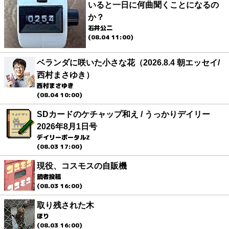
いると一日に何曲聞くことになるの
か？
石井公二
(08.04 11:00)
ベランダに咲いた小さな花（2026.8.4 朝エッセイ/
西村まさゆき）
西村まさゆき
(08.04 10:00)
SDカードのケチャップ和え / うっかりデイリー
2026年8月1日号
デイリーポータルZ
(08.03 17:00)
現役、コスモスの自販機
読者投稿
(08.03 16:00)
取り残された木
ほり
(08.03 16:00)