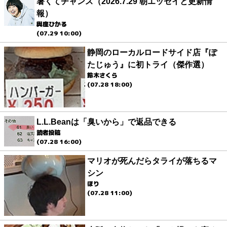
暑くてチャンス（2026.7.29 朝エッセイと更新情
報）
與座ひかる
(07.29 10:00)
静岡のローカルロードサイド店『ぽ
たじゅう』に初トライ（傑作選）
鈴木さくら
(07.28 18:00)
L.L.Beanは「臭いから」で返品できる
読者投稿
(07.28 16:00)
マリオが死んだらタライが落ちるマ
シン
ほり
(07.28 11:00)