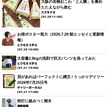
大阪の名物おこわ「とん蝶」を褒め
たたえながら飲む
スズキナオ
(07.28 11:00)
お得ポスター視力（2026.7.28 朝エッセイと更新情
報）
とりもちうずら
(07.28 10:00)
大容量2.8kgの洗剤で巨大パンツを洗ってみた
とりもちうずら
(07.27 19:00)
貝があればパーフェクトに縄文 / うっかりデイリー
2026年7月25日号
デイリーポータルZ
(07.27 17:00)
街灯に絡みつく樹木
読者投稿