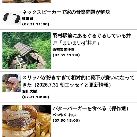
ネックスピーカーで家の音楽問題が解決
林雄司
(07.31 11:00)
羽村駅前にあるぐるぐるしている井
戸「まいまいず井戸」
西村まさゆき
(07.31 11:00)
スリッパが好きすぎて相対的に靴下が嫌いになって
きた（2026.7.31 朝エッセイと更新情報）
石川大樹
(07.31 10:00)
バターバーガーを食べる（傑作選）
べつやく れい
(07.30 18:00)