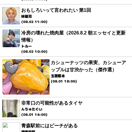
おもしろいって言われたい 第1回
林雄司
(08.02 11:00)
冷房の壊れた焼肉屋（2026.8.2 朝エッセイと更新
情報）
トルー
(08.02 10:00)
カシューナッツの果実、カシューア
ップルは甘渋かった（傑作選）
玉置標本
(08.01 18:00)
非常口の可能性があるタイヤ
んちゅたぐい
(08.01 16:00)
青森駅前にはビーチがある
読者投稿