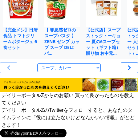
【完全メシ】日清
【 罪悪感ゼロの
【公式店】スープ
公式
食品 トマトクリ
スープパスタ 】
ストックトーキョ
トッ
ームポタージュ 6
ZENB ゼンブ カッ
ー 夏の6スープセ
ー 人
食セット
プ スープ DELI
ット（ギフト箱）
セット
パ…
贈り物 お中元…
ト / 
デイリーポータルZからのお願い 買って良かったものを教え
てください
デイリーポータルZのTwitterをフォローすると、あなたのタ
イムラインに「役には立たないけどなんかいい情報」がとど
きます！