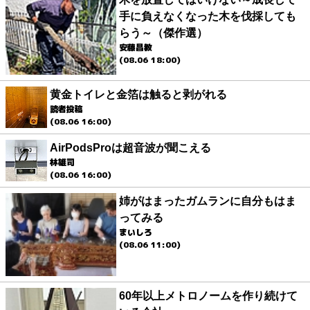
手に負えなくなった木を伐採しても
らう～（傑作選）
安藤昌教
(08.06 18:00)
黄金トイレと金箔は触ると剥がれる
読者投稿
(08.06 16:00)
AirPodsProは超音波が聞こえる
林雄司
(08.06 16:00)
姉がはまったガムランに自分もはま
ってみる
まいしろ
(08.06 11:00)
60年以上メトロノームを作り続けて