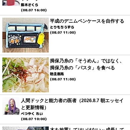
鈴木さくら
(08.07 16:00)
平成のデニムペンケースを自作する
とりもちうずら
(08.07 11:00)
揖保乃糸の「そうめん」ではなく、
揖保乃糸の「パスタ」を食べる
地主恵亮
(08.07 11:00)
人間ドックと能力者の医者（2026.8.7 朝エッセイ
と更新情報）
べつやく れい
(08.07 10:00)
木を放置してはいけない～成長して