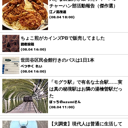
チャーハン部活動報告（傑作選）
江ノ島茂道
(08.04 18:00)
ちょこ煎がカインズPBで販売してました
読者投稿
(08.04 16:00)
世田谷区民会館行きのバスは1日1本
べつやく れい
(08.04 16:00)
「モグラ駅」で有名な土合駅……実
は真の秘境駅はお隣の湯檜曽駅だっ
た
ぼっちのazumiさん
(08.04 11:00)
【大調査】現代人は普通に生活して