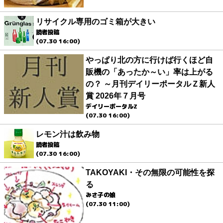
リサイクル専用のゴミ箱が大きい
読者投稿
(07.30 16:00)
やっぱり北の方に行けば行くほど自
販機の「あったか～い」率は上がる
の？ ～月刊デイリーポータルＺ新人
賞 2026年７月号
デイリーポータルZ
(07.30 16:00)
レモン汁は飲み物
読者投稿
(07.30 16:00)
TAKOYAKI・その無限の可能性を探
る
みさ子の娘
(07.30 11:00)