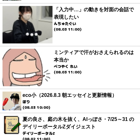
「入力中…」の動きを対面の会話で
表現したい
んちゅたぐい
(08.03 11:00)
ミンティアで汗がおさえられるのは
本当か
べつやく れい
(08.03 11:00)
eco小（2026.8.3 朝エッセイと更新情報）
ほり
(08.03 10:00)
夏の良さ、庭の木を抜く、AIっぽさ・7/25～31 の
デイリーポータルZダイジェスト
デイリーポータルZ
(08.02 11:00)