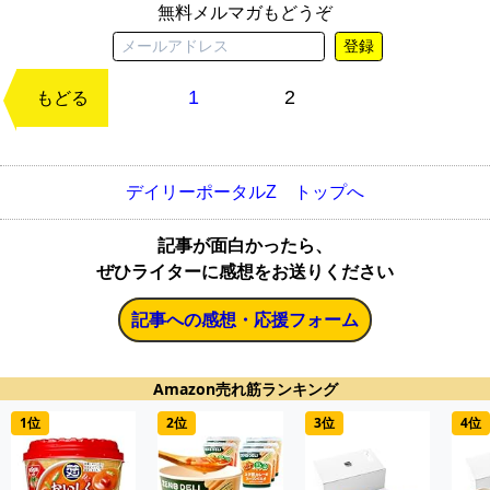
無料メルマガもどうぞ
登録
1
2
次のページ
もどる
デイリーポータルZ トップへ
記事が面白かったら、
ぜひライターに感想をお送りください
記事への感想・応援フォーム
Amazon売れ筋ランキング
1位
2位
3位
4位