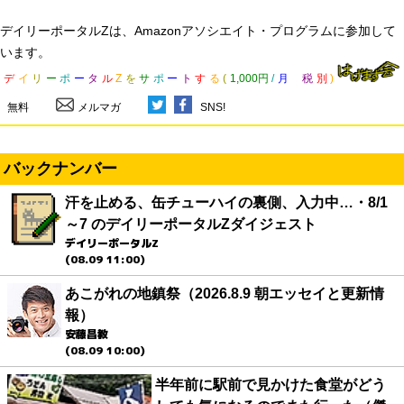
デイリーポータルZは、Amazonアソシエイト・プログラムに参加して
います。
デ
イ
リ
ー
ポ
ー
タ
ル
Z
を
サ
ポ
ー
ト
す
る
(
1,000円
/
月
税
別
)
無料
メルマガ
SNS!
バックナンバー
汗を止める、缶チューハイの裏側、入力中…・8/1
～7 のデイリーポータルZダイジェスト
デイリーポータルZ
(08.09 11:00)
あこがれの地鎮祭（2026.8.9 朝エッセイと更新情
報）
安藤昌教
(08.09 10:00)
半年前に駅前で見かけた食堂がどう