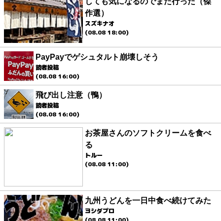
しても気になるのでまた行った（傑
作選）
スズキナオ
(08.08 18:00)
PayPayでゲシュタルト崩壊しそう
読者投稿
(08.08 16:00)
飛び出し注意（鴨）
読者投稿
(08.08 16:00)
お茶屋さんのソフトクリームを食べ
る
トルー
(08.08 11:00)
九州うどんを一日中食べ続けてみた
ヨシダプロ
(08.08 11:00)