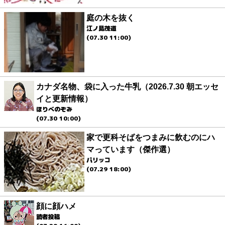
庭の木を抜く
江ノ島茂道
(07.30 11:00)
カナダ名物、袋に入った牛乳（2026.7.30 朝エッセ
イと更新情報）
ほりべのぞみ
(07.30 10:00)
家で更科そばをつまみに飲むのにハ
マっています（傑作選）
パリッコ
(07.29 18:00)
顔に顔ハメ
読者投稿