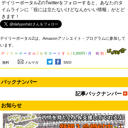
デイリーポータルZのTwitterをフォローすると、あなたのタ
イムラインに「役には立たないけどなんかいい情報」がとど
きます！
デイリーポータルZは、Amazonアソシエイト・プログラムに参加して
います。
デ
イ
リ
ー
ポ
ー
タ
ル
Z
を
サ
ポ
ー
ト
す
る
(
1,000円
/
月
税
別
)
無料
メルマガ
SNS!
バックナンバー
記事バックナンバー
お知らせ