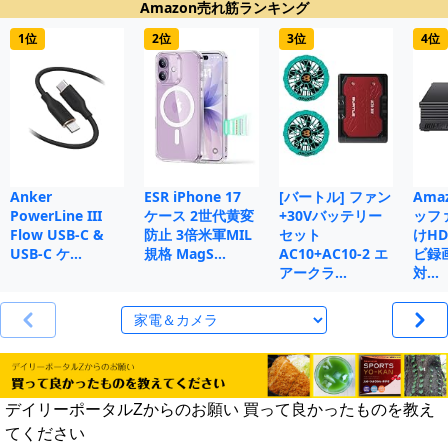
Amazon売れ筋ランキング
1位
2位
3位
4位
Anker
ESR iPhone 17
[バートル] ファン
Ama
PowerLine III
ケース 2世代黄変
+30Vバッテリー
ッフ
Flow USB-C &
防止 3倍米軍MIL
セット
けHD
USB-C ケ…
規格 MagS…
AC10+AC10-2 エ
ビ録画
アークラ…
対…
デイリーポータルZからのお願い 買って良かったものを教え
てください