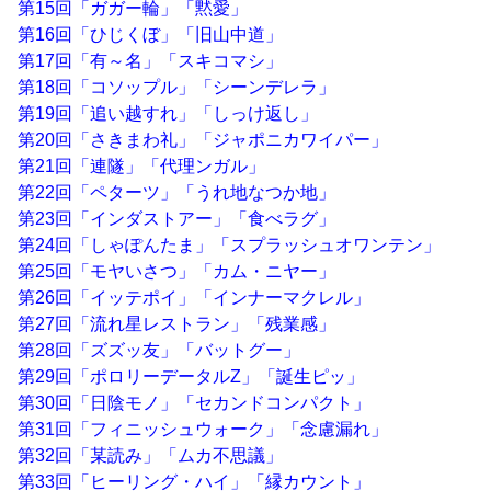
第15回「ガガー輪」「黙愛」
第16回「ひじくぼ」「旧山中道」
第17回「有～名」「スキコマシ」
第18回「コソップル」「シーンデレラ」
第19回「追い越すれ」「しっけ返し」
第20回「さきまわ礼」「ジャポニカワイパー」
第21回「連隧」「代理ンガル」
第22回「ペターツ」「うれ地なつか地」
第23回「インダストアー」「食べラグ」
第24回「しゃぽんたま」「スプラッシュオワンテン」
第25回「モヤいさつ」「カム・ニヤー」
第26回「イッテポイ」「インナーマクレル」
第27回「流れ星レストラン」「残業感」
第28回「ズズッ友」「バットグー」
第29回「ポロリーデータルZ」「誕生ピッ」
第30回「日陰モノ」「セカンドコンパクト」
第31回「フィニッシュウォーク」「念慮漏れ」
第32回「某読み」「ムカ不思議」
第33回「ヒーリング・ハイ」「縁カウント」