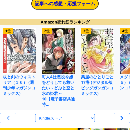
記事への感想・応援フォーム
Amazon売れ筋ランキング
1位
2位
3位
4位
杖と剣のウィスト
町人Aは悪役令嬢
薬屋のひとりごと
メダ
リア（１６） (週
をどうしても救い
17巻 (デジタル版
５）
刊少年マガジンコ
たい～どぶと空と
ビッグガンガンコ
ンコ
ミックス)
氷の姫君～
ミックス)
10【電子書店共通
特…