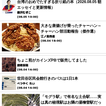
台湾のおめでたすぎる折り紙の本（2026.08.05 朝
エッセイと更新情報）
唐沢むぎこ
(08.05 10:00)
大きな唐揚げが乗ったチャーハン～
チャーハン部活動報告（傑作選）
江ノ島茂道
(08.04 18:00)
ちょこ煎がカインズPBで販売してました
読者投稿
(08.04 16:00)
世田谷区民会館行きのバスは1日1本
べつやく れい
(08.04 16:00)
「モグラ駅」で有名な土合駅……実
は真の秘境駅はお隣の湯檜曽駅だっ