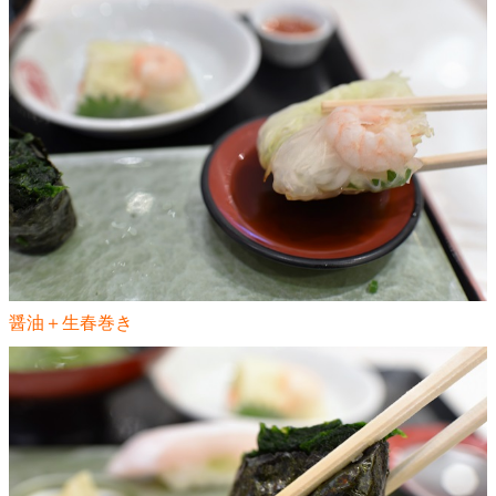
醤油＋生春巻き