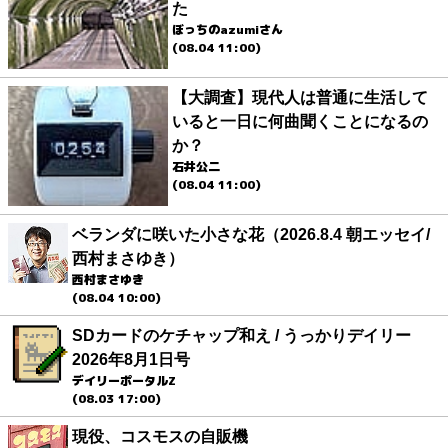
た
ぼっちのazumiさん
(08.04 11:00)
【大調査】現代人は普通に生活して
いると一日に何曲聞くことになるの
か？
石井公二
(08.04 11:00)
ベランダに咲いた小さな花（2026.8.4 朝エッセイ/
西村まさゆき）
西村まさゆき
(08.04 10:00)
SDカードのケチャップ和え / うっかりデイリー
2026年8月1日号
デイリーポータルZ
(08.03 17:00)
現役、コスモスの自販機