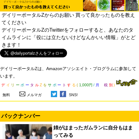
デイリーポータルZからのお願い 買って良かったものを教え
てください
デイリーポータルZのTwitterをフォローすると、あなたのタ
イムラインに「役には立たないけどなんかいい情報」がとど
きます！
デイリーポータルZは、Amazonアソシエイト・プログラムに参加して
います。
デ
イ
リ
ー
ポ
ー
タ
ル
Z
を
サ
ポ
ー
ト
す
る
(
1,000円
/
月
税
別
)
無料
メルマガ
SNS!
バックナンバー
姉がはまったガムランに自分もはま
ってみる