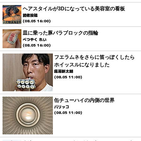
ヘアスタイルが3Dになっている美容室の看板
読者投稿
(08.05 16:00)
皿に乗った豚バラブロックの指輪
べつやく れい
(08.05 16:00)
フエラムネをさらに笛っぽくしたら
ホイッスルになりました
爲房新太朗
(08.05 11:00)
缶チューハイの内側の世界
パリッコ
(08.05 11:00)