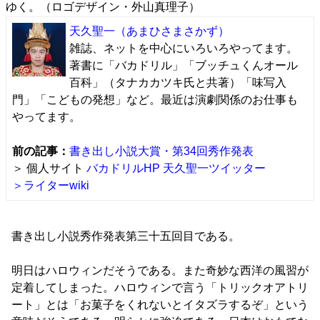
ゆく。（ロゴデザイン・外山真理子）
天久聖一
（あまひさまさかず）
雑誌、ネットを中心にいろいろやってます。
著書に「バカドリル」「ブッチュくんオール
百科」（タナカカツキ氏と共著）「味写入
門」「こどもの発想」など。最近は演劇関係のお仕事も
やってます。
前の記事：
書き出し小説大賞・第34回秀作発表
＞ 個人サイト
バカドリルHP
天久聖一ツイッター
＞ライターwiki
書き出し小説秀作発表第三十五回目である。
明日はハロウィンだそうである。また奇妙な西洋の風習が
定着してしまった。ハロウィンで言う「トリックオアトリ
ート」とは「お菓子をくれないとイタズラするぞ」という