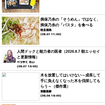
揖保乃糸の「そうめん」ではなく、
揖保乃糸の「パスタ」を食べる
地主恵亮
(08.07 11:00)
人間ドックと能力者の医者（2026.8.7 朝エッセイ
と更新情報）
べつやく れい
(08.07 10:00)
木を放置してはいけない～成長して
手に負えなくなった木を伐採しても
らう～（傑作選）
安藤昌教
(08.06 18:00)