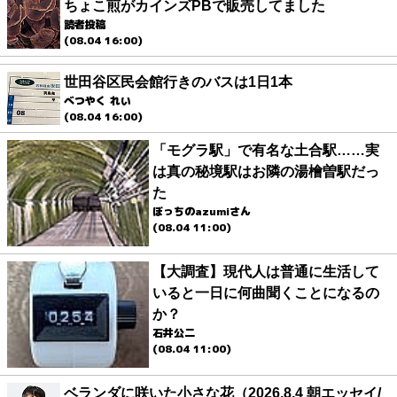
ちょこ煎がカインズPBで販売してました
読者投稿
(08.04 16:00)
世田谷区民会館行きのバスは1日1本
べつやく れい
(08.04 16:00)
「モグラ駅」で有名な土合駅……実
は真の秘境駅はお隣の湯檜曽駅だっ
た
ぼっちのazumiさん
(08.04 11:00)
【大調査】現代人は普通に生活して
いると一日に何曲聞くことになるの
か？
石井公二
(08.04 11:00)
ベランダに咲いた小さな花（2026.8.4 朝エッセイ/