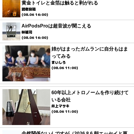
黄金トイレと金箔は触ると剥がれる
読者投稿
(08.06 16:00)
AirPodsProは超音波が聞こえる
林雄司
(08.06 16:00)
姉がはまったガムランに自分もはま
ってみる
まいしろ
(08.06 11:00)
60年以上メトロノームを作り続けて
いる会社
井上マサキ
(08.06 11:00)
全然関係ないんですが（2026.8.6 朝エッセイと更