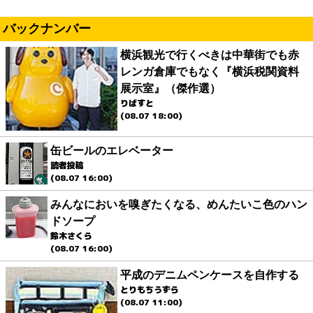
バックナンバー
横浜観光で行くべきは中華街でも赤
レンガ倉庫でもなく『横浜税関資料
展示室』（傑作選）
りばすと
(08.07 18:00)
缶ビールのエレベーター
読者投稿
(08.07 16:00)
みんなにおいを嗅ぎたくなる、めんたいこ色のハン
ドソープ
鈴木さくら
(08.07 16:00)
平成のデニムペンケースを自作する
とりもちうずら
(08.07 11:00)