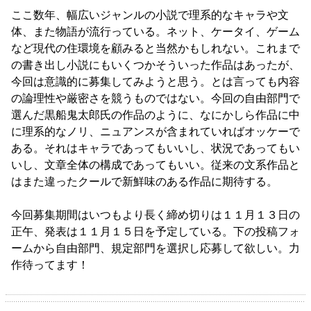
ここ数年、幅広いジャンルの小説で理系的なキャラや文
体、また物語が流行っている。ネット、ケータイ、ゲーム
など現代の住環境を顧みると当然かもしれない。これまで
の書き出し小説にもいくつかそういった作品はあったが、
今回は意識的に募集してみようと思う。とは言っても内容
の論理性や厳密さを競うものではない。今回の自由部門で
選んだ黒船鬼太郎氏の作品のように、なにかしら作品に中
に理系的なノリ、ニュアンスが含まれていればオッケーで
ある。それはキャラであってもいいし、状況であってもい
いし、文章全体の構成であってもいい。従来の文系作品と
はまた違ったクールで新鮮味のある作品に期待する。
今回募集期間はいつもより長く締め切りは１１月１３日の
正午、発表は１１月１５日を予定している。下の投稿フォ
ームから自由部門、規定部門を選択し応募して欲しい。力
作待ってます！