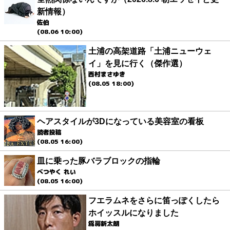
新情報）
佐伯
(08.06 10:00)
土浦の高架道路「土浦ニューウェ
イ」を見に行く（傑作選）
西村まさゆき
(08.05 18:00)
ヘアスタイルが3Dになっている美容室の看板
読者投稿
(08.05 16:00)
皿に乗った豚バラブロックの指輪
べつやく れい
(08.05 16:00)
フエラムネをさらに笛っぽくしたら
ホイッスルになりました
爲房新太朗