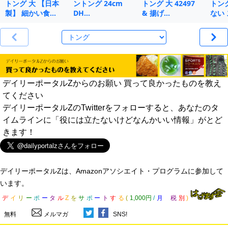
トング 大 【日本
ントング 24cm
トング 大 42497
トン
製】 細かい食…
DH…
& 揚げ…
ない 
デイリーポータルZからのお願い 買って良かったものを教え
てください
デイリーポータルZのTwitterをフォローすると、あなたのタ
イムラインに「役には立たないけどなんかいい情報」がとど
きます！
デイリーポータルZは、Amazonアソシエイト・プログラムに参加して
います。
デ
イ
リ
ー
ポ
ー
タ
ル
Z
を
サ
ポ
ー
ト
す
る
(
1,000円
/
月
税
別
)
無料
メルマガ
SNS!