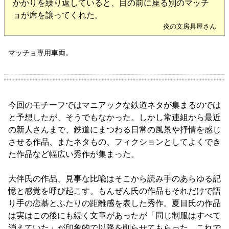
かかりを繰り返していると、目の前に座る別のマッチ
ョが席を譲ってくれた。
炎の文房具屋さん
マッチョ専用車両。
今回のモチーフではマニアックな鉄道ネタが集まるのでは
と予想したが、そうでもなかった。しかし常連組から最近
の新人さんまで、鉄道にまつわる日常の風景や抒情を感じ
させる作品、またネタもの、フィクションとしてよくでき
た作品など幅広い秀作が集まった。
大伴氏の作品、見事な比喩はそこから読み手のあらゆる記
憶と感覚を呼び起こす。もんぜん氏の作品もそれだけで語
り手の恋慕とふたりの距離感を表した秀作。夏目氏の作品
は実はこの後にも続く文章があったが「同じ制服はすべて
消えていた」が印象的で以降を削らせてもらった。これで