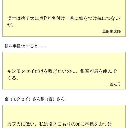
博士は捨て犬に点Pと名付け、首に鎖をつけ杭につない
だ。
黒船鬼太郎
鎖を半径rとすると……
キンモクセイだけを嗅ぎたいのに、銀杏が肩を組んで
くる。
義ん母
金（モクセイ）さん銀（杏）さん
カフカに倣い、私は引きこもりの兄に林檎をぶつけ