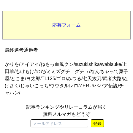
応募フォーム
最終選考通過者
かりを/アイアイ/ねもっ血風クン/suzukishika/wabisuke/上
田羊/もけもけ/のだ/ミミズグチュグチュ/なんちゃって菓子
屋/とこま/ヨ太郎/TL125/ゴロ/みつる/七天抜刀/武者大路/ぬ
けさく/じゃいこっち/ウウタルレロ/ZERU/ババア伝説/チ
ャハン/
記事ランキングやリレーコラムが届く
無料メルマガもどうぞ
登録