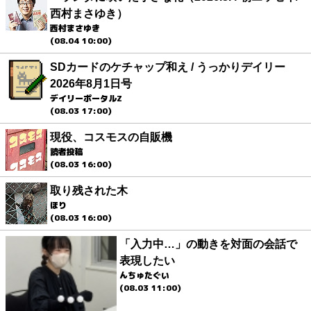
西村まさゆき）
西村まさゆき
(08.04 10:00)
SDカードのケチャップ和え / うっかりデイリー
2026年8月1日号
デイリーポータルZ
(08.03 17:00)
現役、コスモスの自販機
読者投稿
(08.03 16:00)
取り残された木
ほり
(08.03 16:00)
「入力中…」の動きを対面の会話で
表現したい
んちゅたぐい
(08.03 11:00)