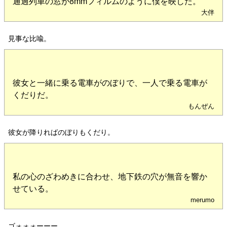
通過列車の窓が8mmフィルムのように僕を映した。
大伴
見事な比喩。
彼女と一緒に乗る電車がのぼりで、一人で乗る電車が
くだりだ。
もんぜん
彼女が降りればのぼりもくだり。
私の心のざわめきに合わせ、地下鉄の穴が無音を響か
せている。
merumo
ゴォォォーーー……