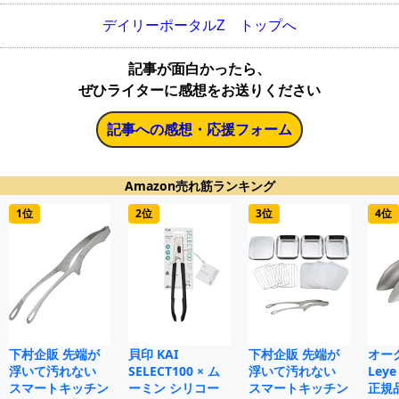
デイリーポータルZ トップへ
記事が面白かったら、
ぜひライターに感想をお送りください
記事への感想・応援フォーム
Amazon売れ筋ランキング
1位
2位
3位
4位
下村企販 先端が
貝印 KAI
下村企販 先端が
オー
浮いて汚れない
SELECT100 × ム
浮いて汚れない
Le
スマートキッチン
ーミン シリコー
スマートキッチン
正規