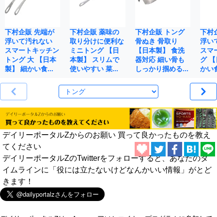
下村企販 先端が
下村企販 薬味の
下村企販 トング
下村
浮いて汚れない
取り分けに便利な
骨ぬき 骨取り
浮い
スマートキッチン
ミニトング 【日
【日本製】 食洗
スマ
トング 大 【日本
本製】 スリムで
器対応 細い骨も
グ 
製】 細かい食…
使いやすい 菜…
しっかり掴める…
かい
デイリーポータルZからのお願い 買って良かったものを教え
てください
デイリーポータルZのTwitterをフォローすると、あなたのタ
イムラインに「役には立たないけどなんかいい情報」がとど
きます！