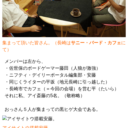
集まって頂いた皆さん。（長崎は
サニー・バード・カフェ
に
て）
メンバーは左から、
・佐世保のボードゲーマー藤田（人狼が激強）
・ニフティ・デイリーポータル編集部・安藤
・同じくライターの平坂（地元長崎に引っ越した）
・長崎市でカフェ（＝今回の会場）を営む平（たいら）
それに私、アイ斎藤の5名。（敬称略）
おっさん５人が集まっての黒ヒゲ大会である。
アイサイトウ搭載安藤。