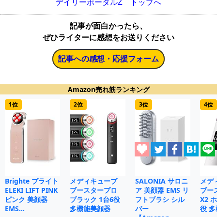
デイリーポータルZ トップへ
記事が面白かったら、
ぜひライターに感想をお送りください
記事への感想・応援フォーム
Amazon売れ筋ランキング
1位
2位
3位
4位
Brighte ブライト
メディキューブ
SALONIA サロニ
メデ
ELEKI LIFT PINK
ブースタープロ
ア 美顔器 EMS リ
ブー
ピンク 美顔器
ブラック 1台6役
フトブラシ シル
X2 
EMS…
多機能美顔器
バー
役 