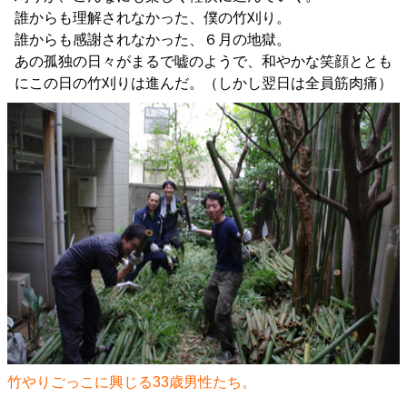
誰からも理解されなかった、僕の竹刈り。
誰からも感謝されなかった、６月の地獄。
あの孤独の日々がまるで嘘のようで、和やかな笑顔ととも
にこの日の竹刈りは進んだ。（しかし翌日は全員筋肉痛）
竹やりごっこに興じる33歳男性たち。