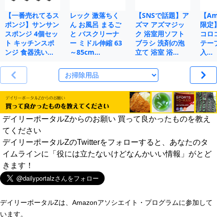
【一番売れてるス
レック 激落ちく
【SNSで話題】ア
【Ama
ポンジ】サンサン
ん お風呂 まるご
ズマ アズマジッ
限定
スポンジ 4個セッ
と バスクリーナ
ク 浴室用ソフト
コロ
ト キッチンスポ
ー ミドル伸縮 63
ブラシ 洗剤の泡
テープ
ンジ 食器洗い…
～85cm…
立て 浴室 浴…
入…
デイリーポータルZからのお願い 買って良かったものを教え
てください
デイリーポータルZのTwitterをフォローすると、あなたのタ
イムラインに「役には立たないけどなんかいい情報」がとど
きます！
デイリーポータルZは、Amazonアソシエイト・プログラムに参加して
います。