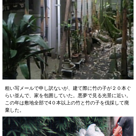
粗い写メールで申し訳ないが、建て際に竹の子が２０本ぐ
らい並んで、家を包囲していた。悪夢で見る光景に近い。
この年は敷地全部で4０本以上の竹と竹の子を伐採して廃
棄した。