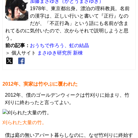
加藤まさゆき
（かとうまさゆき）
1978年、東京都出身。漂泊の理科教員。名前
の漢字は、正しい行いと書いて『正行』なの
だが、「不正行為」という語にも名前が含ま
れてるのに気付いたので、次からそれで説明しようと思
う。
前の記事：
おうちで作ろう、虹の結晶
＞ 個人サイト
まさゆき研究所 新棟
2012年、実家は竹やぶに覆われた
2012年、僕のゴールデンウィークは竹刈りに始まり、竹
刈りに終わったと言ってよい。
刈られた大量の竹。
僕は庭の無いアパート暮らしなのに、なぜ竹刈りに終始す