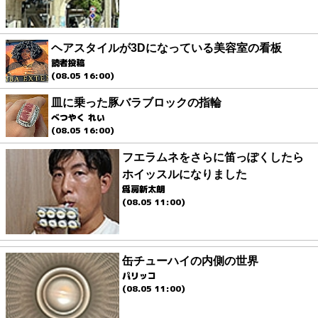
ヘアスタイルが3Dになっている美容室の看板
読者投稿
(08.05 16:00)
皿に乗った豚バラブロックの指輪
べつやく れい
(08.05 16:00)
フエラムネをさらに笛っぽくしたら
ホイッスルになりました
爲房新太朗
(08.05 11:00)
缶チューハイの内側の世界
パリッコ
(08.05 11:00)