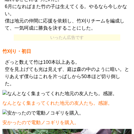
6月になればまた竹の子は生えてくる。やるなら今しかな
い。
僕は地元の仲間に応援を依頼し、竹刈りチームを編成し
て、一気呵成に勝負を決することにした。
いったん広告です
竹刈り・初日
ざっと数えて竹は100本以上ある。
空を見上げても光は見えず、庭は森の中のように暗い。と
りあえず僕らはこれを片っぱしから50本ほど切り倒し
た。
なんとなく集まってくれた地元の友人たち。感謝。
安かったので電動ノコギリを購入。