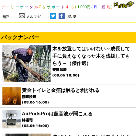
デ
イ
リ
ー
ポ
ー
タ
ル
Z
を
サ
ポ
ー
ト
す
る
(
1,000円
/
月
税
別
)
無料
メルマガ
SNS!
バックナンバー
木を放置してはいけない～成長して
手に負えなくなった木を伐採しても
らう～（傑作選）
安藤昌教
(08.06 18:00)
黄金トイレと金箔は触ると剥がれる
読者投稿
(08.06 16:00)
AirPodsProは超音波が聞こえる
林雄司
(08.06 16:00)