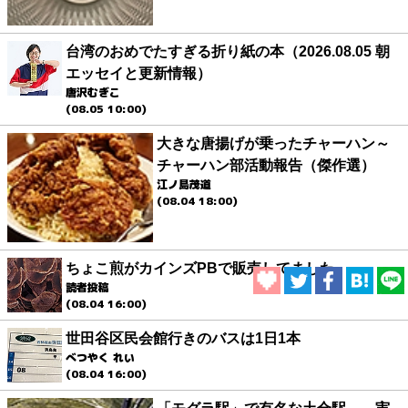
台湾のおめでたすぎる折り紙の本（2026.08.05 朝
エッセイと更新情報）
唐沢むぎこ
(08.05 10:00)
大きな唐揚げが乗ったチャーハン～
チャーハン部活動報告（傑作選）
江ノ島茂道
(08.04 18:00)
ちょこ煎がカインズPBで販売してました
読者投稿
(08.04 16:00)
世田谷区民会館行きのバスは1日1本
べつやく れい
(08.04 16:00)