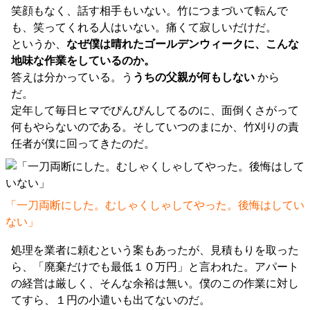
笑顔もなく、話す相手もいない。竹につまづいて転んで
も、笑ってくれる人はいない。痛くて寂しいだけだ。
というか、
なぜ僕は晴れたゴールデンウィークに、こんな
地味な作業をしているのか。
答えは分かっている。う
うちの父親が何もしない
から
だ。
定年して毎日ヒマでぴんぴんしてるのに、面倒くさがって
何もやらないのである。そしていつのまにか、竹刈りの責
任者が僕に回ってきたのだ。
「一刀両断にした。むしゃくしゃしてやった。後悔はしてい
ない」
処理を業者に頼むという案もあったが、見積もりを取った
ら、「廃棄だけでも最低１０万円」と言われた。アパート
の経営は厳しく、そんな余裕は無い。僕のこの作業に対し
てすら、１円の小遣いも出てないのだ。