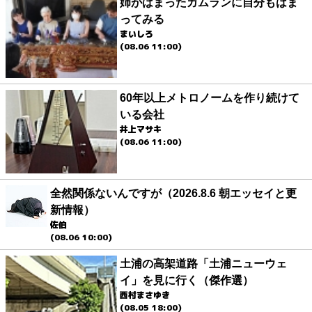
姉がはまったガムランに自分もはま
ってみる
まいしろ
(08.06 11:00)
60年以上メトロノームを作り続けて
いる会社
井上マサキ
(08.06 11:00)
全然関係ないんですが（2026.8.6 朝エッセイと更
新情報）
佐伯
(08.06 10:00)
土浦の高架道路「土浦ニューウェ
イ」を見に行く（傑作選）
西村まさゆき
(08.05 18:00)