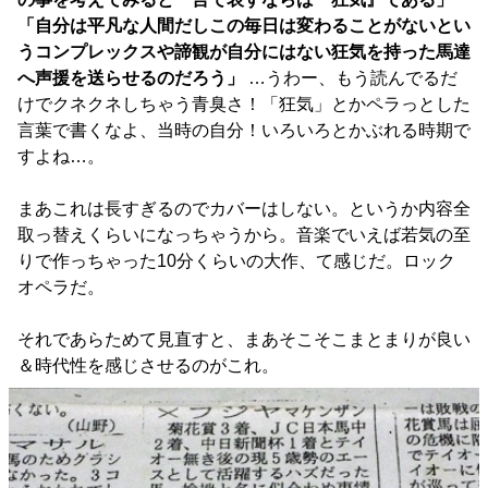
「自分は平凡な人間だしこの毎日は変わることがないとい
うコンプレックスや諦観が自分にはない狂気を持った馬達
へ声援を送らせるのだろう」
…うわー、もう読んでるだ
けでクネクネしちゃう青臭さ！「狂気」とかペラっとした
言葉で書くなよ、当時の自分！いろいろとかぶれる時期で
すよね…。
まあこれは長すぎるのでカバーはしない。というか内容全
取っ替えくらいになっちゃうから。音楽でいえば若気の至
りで作っちゃった10分くらいの大作、て感じだ。ロック
オペラだ。
それであらためて見直すと、まあそこそこまとまりが良い
＆時代性を感じさせるのがこれ。