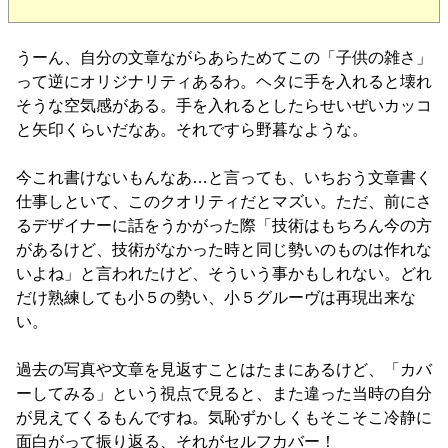
うーん、自分の文章ながらあらためてこの「子供の雑さ」
って逆にオリジナリティあるわ。ヘタに手を入れると壊れ
そうな空気感がある。手を入れるとしたらせいぜいカッコ
と矢印くらいだなあ。それですら野暮なような。
今これ書けないもんなあ…と言っても、いちおう文章書く
仕事しといて、このクオリティだとマズい。ただ、前にさ
るデザイナーに話をうかがった際「技術はもちろん今の方
があるけど、技術がなかった時と同じ勢いのものは作れな
いよね」と言われたけど、そういう事かもしれない。どれ
だけ熟練しても小５の勢い、小５グルーヴは再現出来な
い。
過去の写真や文章を見返すことはたまにあるけど、「カバ
ーしてみる」という視点で見ると、また違った当時の自分
が見えてくるもんですね。気恥ずかしくもそこそこ冷静に
面白がって振り返る、それがセルフカバー！