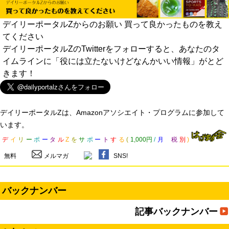
デイリーポータルZからのお願い 買って良かったものを教え
てください
デイリーポータルZのTwitterをフォローすると、あなたのタ
イムラインに「役には立たないけどなんかいい情報」がとど
きます！
デイリーポータルZは、Amazonアソシエイト・プログラムに参加して
います。
デ
イ
リ
ー
ポ
ー
タ
ル
Z
を
サ
ポ
ー
ト
す
る
(
1,000円
/
月
税
別
)
無料
メルマガ
SNS!
バックナンバー
記事バックナンバー