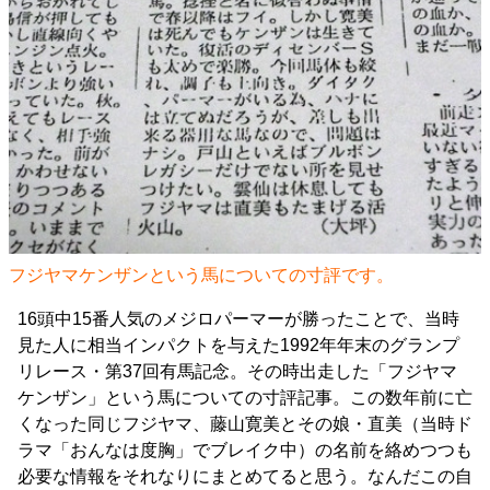
フジヤマケンザンという馬についての寸評です。
16頭中15番人気のメジロパーマーが勝ったことで、当時
見た人に相当インパクトを与えた1992年年末のグランプ
リレース・第37回有馬記念。その時出走した「フジヤマ
ケンザン」という馬についての寸評記事。この数年前に亡
くなった同じフジヤマ、藤山寛美とその娘・直美（当時ド
ラマ「おんなは度胸」でブレイク中）の名前を絡めつつも
必要な情報をそれなりにまとめてると思う。なんだこの自