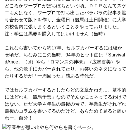
どころかワープロがぼちぼちという頃。ＤＴＰなんてスゲ
エもんはなく、ワープロで打ち出したバラバラの記事を貼
り合わせて版下を作り、金曜日（競馬は土日開催）に大学
の校舎内に張りまくるということをやっておりました。
注：学生は馬券を購入してはいけません（当時）
これなら書いてから約17年、セルフカバーするには寝か
せ頃だ。ちなみにこの当時、94年のヒット曲は「Survival
dAnce」（trf）やら「ロマンスの神様」（広瀬香美）や
ら。他の歌手にカバーされてたり、お笑いのネタになって
たりする所が「一周回った」感ある時代だ。
ではセルフカバーするとしたらどの文章かねえ…。基本的
にはどれも「競馬予想」なのでそんなにヒネってるわけで
はない。ただ大学４年生の最後の号で、卒業生がそれぞれ
最後のコラムを書いてるのだけど、あらためて見ると痛い
わー、自分！