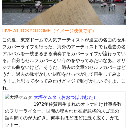
LIVE AT TOKYO DOME（イメージ映像です）
この夏、東京ドームで人気アーティストが過去の名曲のセル
フカバーライブを行った。海外のアーティストでも過去の名
アルバムを一枚まるまる演奏するカバーライブが流行ってい
る。自分もセルフカバーというのをやってみたいなあ。オリ
ジナル曲ないけど。そうだ、過去の文章のセルフカバーはど
うだ。過去の恥ずかしい封印をひっぺがして再生してみよ
う！…と思ってやってみたけどマジで恥ずかしいですよ、こ
れ。
大坪ケムタ
（おおつぼけむた）
1972年佐賀県生まれのオトナ向け仕事多数
のフリーライター。世間の埋もれた在野武将的スゴ玉の
話を聞くのが大好き。何事もほどほどに浅く広く、がモ
ットー。