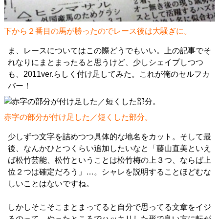
下から２番目の馬が勝ったのでレース後は大騒ぎに。
ま、レースについてはこの際どうでもいい。上の記事でそ
れなりにまとまったると思うけど、少しシェイプしつつ
も、2011ver.らしく付け足してみた。これが俺のセルフカ
バー！
赤字の部分が付け足した／短くした部分。
少しずつ文字を詰めつつ具体的な地名をカット。そして最
後、なんかひとつくらい追加したいなと「藤山直美といえ
ば松竹芸能、松竹ということは松竹梅の上３つ、ならば上
位２つは確定だろう」…。シャレを説明することほどむな
しいことはないですね。
しかしそこそこまとまってると自分で思ってる文章をイジ
るのって、やったところでハッキリした形で良い方に転が