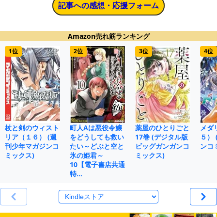
記事への感想・応援フォーム
Amazon売れ筋ランキング
1位
2位
3位
4位
杖と剣のウィスト
町人Aは悪役令嬢
薬屋のひとりごと
メダ
リア（１６） (週
をどうしても救い
17巻 (デジタル版
５）
刊少年マガジンコ
たい～どぶと空と
ビッグガンガンコ
ンコ
ミックス)
氷の姫君～
ミックス)
10【電子書店共通
特…