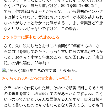
らないですね、当たり前だけど。80点を85点や90点にし
ても、伸び幅はちょっとだもんな。しかも最初のインパク
トは越えられない。音楽においてカバーが本家を越えられ
ないのがちょっと分かった気がする…。ま、音楽ほど立派
なオリジナルじゃないですけど、この場合。
ヒットラーに夢中だったあのころ
さて、先に説明したとおりこの新聞が17年前のもの。さ
らに自宅を探してみたら、もっと古い自分の文章が見つか
った。おそらく小学５年生のころ、班で回しあった「班日
記」の切れ端だ。28年前！
おそらく1983年ごろの古文書、いや日記。
クラスの中で仕切られた班、その中で順番で回してその日
の出来事を書く「班日記」てのがあったんですよね。こう
いうのってだいたいみんな面倒がるんですが、自分は嬉々
として書いてたのは今でもなんとなく覚えてる。しかも日