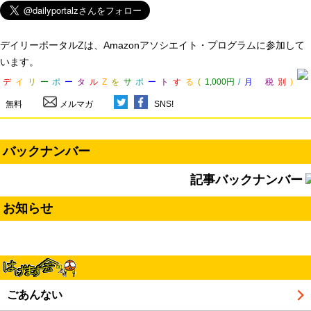
デイリーポータルZは、Amazonアソシエイト・プログラムに参加して
います。
デ
イ
リ
ー
ポ
ー
タ
ル
Z
を
サ
ポ
ー
ト
す
る
(
1,000円
/
月
税
別
)
無料
メルマガ
SNS!
バックナンバー
記事バックナンバー
お知らせ
ごあんない