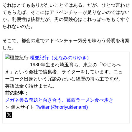
それはとてもありがたいことではある。だが、ひとつ言わせ
てもらえば、そこにはアドベンチャーが足りないのではない
か。利便性は抜群だが、男の冒険心はこれっぽっちもくすぐ
られないのだ。
そこで、都会の道でアドベンチャー気分を味わう発明を考案
した。
榎並紀行
（えなみのりゆき）
1980年生まれ埼玉育ち。東京の「やじろべ
え」という会社で編集者、ライターをしています。ニュ
ーヨーク出身という冗談みたいな経歴の持ち主ですが、
英語は全く話せません。
前の記事：
メガネ曇る問題と向き合う、葛西ラーメン食べ歩き
＞ 個人サイト
Twitter (@noriyukienami)