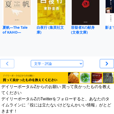
夏帆―The Tale
白夜行 (集英社文
容疑者Xの献身
影ま
of KAHO―
庫)
(文春文庫)
デイリーポータルZからのお願い 買って良かったものを教え
てください
デイリーポータルZのTwitterをフォローすると、あなたのタ
イムラインに「役には立たないけどなんかいい情報」がとど
きます！