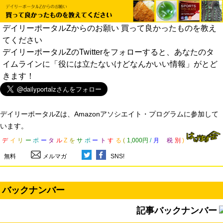
デイリーポータルZからのお願い 買って良かったものを教え
てください
デイリーポータルZのTwitterをフォローすると、あなたのタ
イムラインに「役には立たないけどなんかいい情報」がとど
きます！
デイリーポータルZは、Amazonアソシエイト・プログラムに参加して
います。
デ
イ
リ
ー
ポ
ー
タ
ル
Z
を
サ
ポ
ー
ト
す
る
(
1,000円
/
月
税
別
)
無料
メルマガ
SNS!
バックナンバー
記事バックナンバー