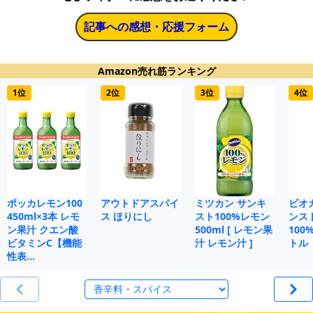
記事への感想・応援フォーム
Amazon売れ筋ランキング
1位
2位
3位
4位
ポッカレモン100
アウトドアスパイ
ミツカン サンキ
ビオ
450ml×3本 レモ
ス ほりにし
スト100%レモン
ンス
ン果汁 クエン酸
500ml [ レモン果
100%
ビタミンC【機能
汁 レモン汁 ]
トル
性表…