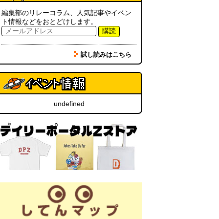
「入力中…」の動きを対面の会話
で表現したい
(んちゅたぐい)
編集部のリレーコラム、人気記事やイベン
(08.03 11:00)
ト情報などをおとどけします。
購読
ミンティアで汗がおさえられるの
は本当か
(べつやく れい)
(08.03
試し読みはこちら
11:00)
eco小（2026.8.3 朝エッセイと更
新情報）
(ほり)
(08.03 10:00)
undefined
夏の良さ、庭の木を抜く、AIっぽ
さ・7/25～31 のデイリーポータ
ルZダイジェスト
(デイリーポー
タルZ)
(08.02 11:00)
おもしろいって言われたい 第1回
(林雄司)
(08.02 11:00)
冷房の壊れた焼肉屋（2026.8.2
朝エッセイと更新情報）
(トルー)
(08.02 10:00)