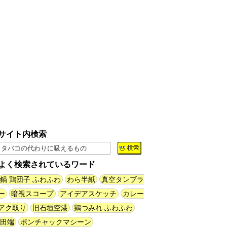
缶チューハイの内側の世界
(パリ
ッコ)
(08.05 11:00)
台湾のおめでたすぎる折り紙の本
（2026.08.05 朝エッセイと更新
情報）
(唐沢むぎこ)
(08.05 10:00)
大きな唐揚げが乗ったチャーハン
～チャーハン部活動報告（傑作
選）
(江ノ島茂道)
(08.04 18:00)
ちょこ煎がカインズPBで販売し
サイト内検索
てました
(読者投稿)
(08.04 16:00)
よく検索されているワード
世田谷区民会館行きのバスは1日
1本
(べつやく れい)
鍋 鶏団子 ふわふわ
わら半紙
(08.04 16:00)
真空タンブラ
ー
暗視スコープ
アイデアスケッチ
カレー
アク取り
旧石垣空港
鶏つみれ ふわふわ
「モグラ駅」で有名な土合駅……
実は真の秘境駅はお隣の湯檜曽駅
田端
ポンチャックマシーン
だった
(ぼっちのazumiさん)