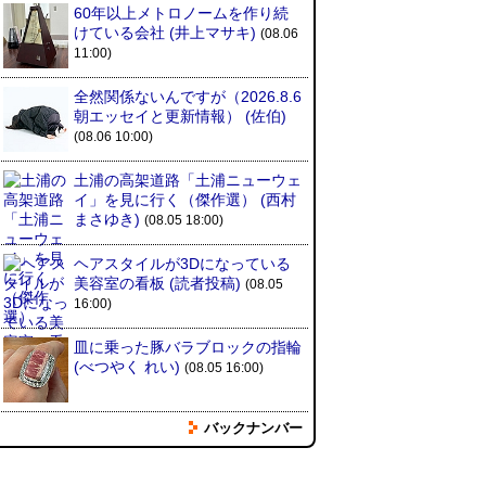
60年以上メトロノームを作り続
けている会社
(井上マサキ)
(08.06
11:00)
全然関係ないんですが（2026.8.6
朝エッセイと更新情報）
(佐伯)
(08.06 10:00)
土浦の高架道路「土浦ニューウェ
イ」を見に行く（傑作選）
(西村
まさゆき)
O Seestar S30 Pro
SKYBASIC子供用顕微
FieldNew 【むし
(08.05 18:00)
マート天体望遠鏡
鏡小学生マイクロスコ
いき紹介】虫取り網
日本国内正規代理
ープ 3インチ IPSスクリ
径30cm/網目1mm
ヘアスタイルが3Dになっている
…
ーン搭…
取り…
美容室の看板
(読者投稿)
(08.05
16:00)
皿に乗った豚バラブロックの指輪
(べつやく れい)
(08.05 16:00)
バックナンバー
フエラムネをさらに笛っぽくした
らホイッスルになりました
(爲房
新太朗)
(08.05 11:00)