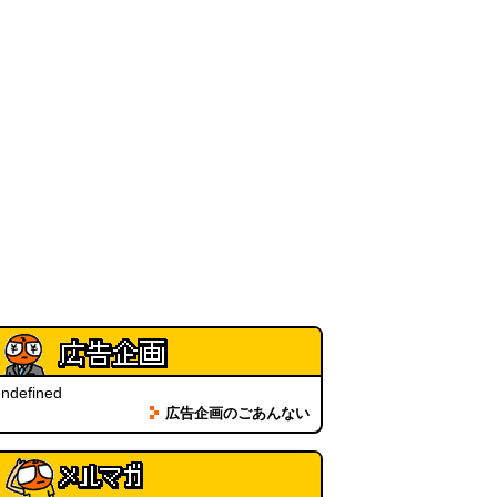
(08.04 11:00)
【大調査】現代人は普通に生活し
ていると一日に何曲聞くことにな
るのか？
(石井公二)
(08.04 11:00)
ベランダに咲いた小さな花
（2026.8.4 朝エッセイ/西村まさ
ゆき）
(西村まさゆき)
(08.04
10:00)
SDカードのケチャップ和え / う
っかりデイリー 2026年8月1日号
(デイリーポータルZ)
(08.03 17:00)
現役、コスモスの自販機
(読者投
稿)
(08.03 16:00)
ndefined
取り残された木
(ほり)
広告企画のごあんない
(08.03
16:00)