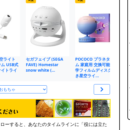
 星空ライト
セガフェイブ (SEGA
POCOCO プラネタリウ
ZW
ム USB式
FAVE) Homestar
ム 家庭用 交換可能な光
ス
ナイトライ
snow white (…
学フィルムディスク付
【
き星空ライ…
店
rをフォローすると、あなたのタイムラインに「役には立た