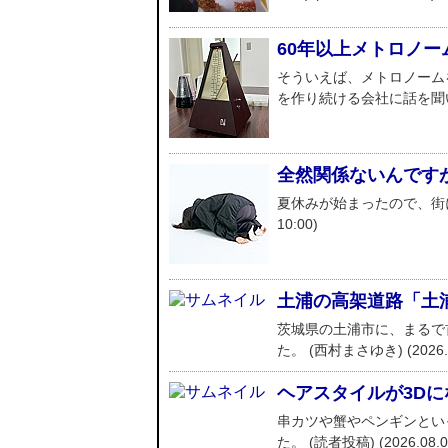
60年以上メトロノ
そういえば、メトロノーム
を作り続ける会社に話を聞いてきま
全然関係ないんですが（
夏休みが始まったので、街に子
10:00)
土浦の高架道路「土
茨城県の土浦市に、まるで
た。 (西村まさゆき) (2026.08
ヘアスタイルが3D
串カツや蟹やペンギンとい
た。 (読者投稿) (2026.08.05