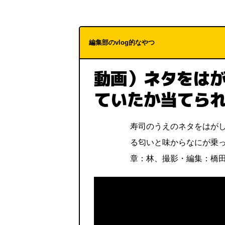
編集部のvlog的なやつ
動画）ネタをは
ていたか当てら
寿司のうえのネタをはが
る匂いと味からなにが乗
章：林、撮影・編集：橋