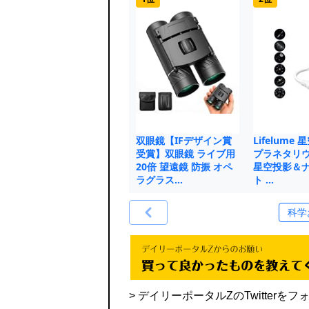
双眼鏡【IFデザイン賞
Lifelume
受賞】双眼鏡 ライブ用
プラネタリウ
20倍 望遠鏡 防振 オペ
星空投影＆
ラグラス…
ト …
> デイリーポータルZのTwitte