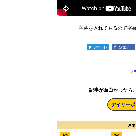
字幕を入れてあるので字幕
▽
記事が面白かったら
デイリーポ
Am
1位
2位