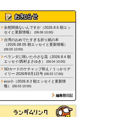
カシューナッツの果実、カシュー
アップルは甘渋かった（傑作選）
(玉置標本)
(08.01 18:00)
非常口の可能性があるタイヤ
(ん
全然関係ないんですが（2026.8.6 朝エッ
ちゅたぐい)
セイと更新情報）
(08.01 16:00)
(08.06 10:00)
台湾のおめでたすぎる折り紙の本
（2026.08.05 朝エッセイと更新情報）
青森駅前にはビーチがある
(読者
(08.05 10:00)
投稿)
(08.01 16:00)
ベランダに咲いた小さな花（2026.8.4 朝
エッセイ/西村まさゆき）
(08.04 10:00)
SDカードのケチャップ和え / うっかりデ
イリー 2026年8月1日号
(08.03 17:00)
eco小（2026.8.3 朝エッセイと更新情
報）
(08.03 10:00)
編集部日記