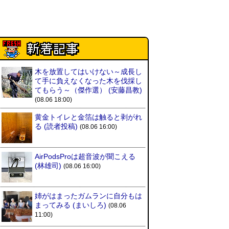
木を放置してはいけない～成長し
て手に負えなくなった木を伐採し
てもらう～（傑作選）
(安藤昌教)
(08.06 18:00)
黄金トイレと金箔は触ると剥がれ
る
(読者投稿)
(08.06 16:00)
AirPodsProは超音波が聞こえる
(林雄司)
(08.06 16:00)
姉がはまったガムランに自分もは
まってみる
(まいしろ)
(08.06
11:00)
位
6位
7位