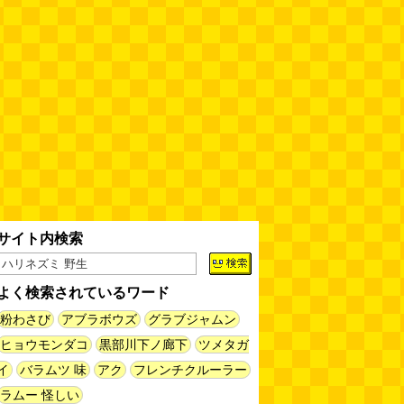
缶チューハイの内側の世界
(パリ
ッコ)
(08.05 11:00)
台湾のおめでたすぎる折り紙の本
（2026.08.05 朝エッセイと更新
情報）
(唐沢むぎこ)
(08.05 10:00)
大きな唐揚げが乗ったチャーハン
～チャーハン部活動報告（傑作
選）
(江ノ島茂道)
(08.04 18:00)
ちょこ煎がカインズPBで販売し
サイト内検索
てました
(読者投稿)
(08.04 16:00)
よく検索されているワード
世田谷区民会館行きのバスは1日
1本
(べつやく れい)
粉わさび
アブラボウズ
グラブジャムン
(08.04 16:00)
ヒョウモンダコ
黒部川下ノ廊下
ツメタガ
イ
バラムツ 味
アク
フレンチクルーラー
「モグラ駅」で有名な土合駅……
実は真の秘境駅はお隣の湯檜曽駅
ラムー 怪しい
だった
(ぼっちのazumiさん)