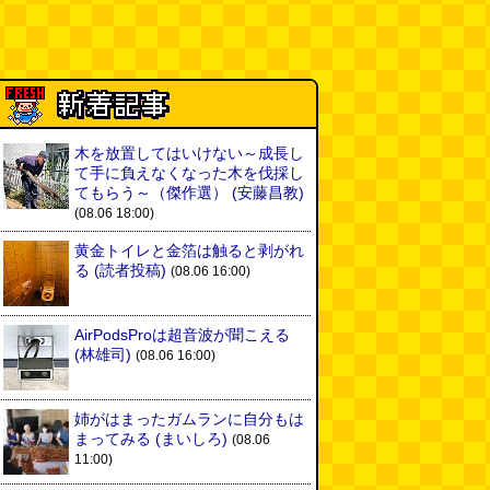
木を放置してはいけない～成長し
て手に負えなくなった木を伐採し
てもらう～（傑作選）
(安藤昌教)
(08.06 18:00)
黄金トイレと金箔は触ると剥がれ
る
(読者投稿)
(08.06 16:00)
AirPodsProは超音波が聞こえる
(林雄司)
(08.06 16:00)
姉がはまったガムランに自分もは
まってみる
(まいしろ)
(08.06
11:00)