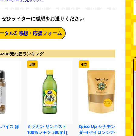
デイリーポータルZトップへ
、ぜひライターに感想をお送りください
ータルZ 感想・応援フォーム
azon売れ筋ランキング
3位
4位
5
パイス ほ
ミツカン サンキスト
Spice Up シナモンパウ
ビ
100%レモン 500ml [
ダー(セイロンシナモン)
レ