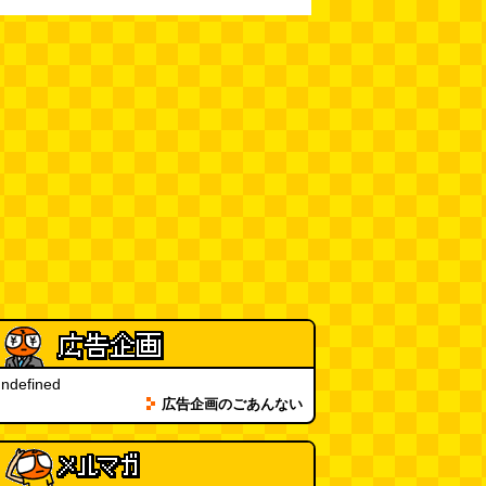
(08.04 11:00)
【大調査】現代人は普通に生活し
ていると一日に何曲聞くことにな
るのか？
(石井公二)
(08.04 11:00)
ベランダに咲いた小さな花
（2026.8.4 朝エッセイ/西村まさ
ゆき）
(西村まさゆき)
(08.04
10:00)
SDカードのケチャップ和え / う
っかりデイリー 2026年8月1日号
(デイリーポータルZ)
(08.03 17:00)
現役、コスモスの自販機
(読者投
稿)
(08.03 16:00)
ndefined
取り残された木
(ほり)
広告企画のごあんない
(08.03
16:00)