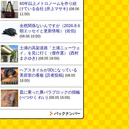
60年以上メトロノームを作り続
けている会社
(井上マサキ)
(08.06
11:00)
全然関係ないんですが（2026.8.6
朝エッセイと更新情報）
(佐伯)
(08.06 10:00)
土浦の高架道路「土浦ニューウェ
イ」を見に行く（傑作選）
(西村
まさゆき)
(08.05 18:00)
ヘアスタイルが3Dになっている
美容室の看板
(読者投稿)
(08.05
16:00)
皿に乗った豚バラブロックの指輪
(べつやく れい)
(08.05 16:00)
バックナンバー
フエラムネをさらに笛っぽくした
らホイッスルになりました
(爲房
新太朗)
(08.05 11:00)