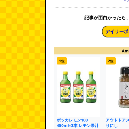
▽
記事が面白かったら
デイリーポ
Am
1位
2位
ポッカレモン100
アウトドアス
450ml×3本 レモン果汁
りにし