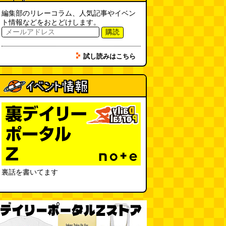
「入力中…」の動きを対面の会話
で表現したい
(んちゅたぐい)
編集部のリレーコラム、人気記事やイベン
(08.03 11:00)
ト情報などをおとどけします。
購読
ミンティアで汗がおさえられるの
は本当か
(べつやく れい)
(08.03
試し読みはこちら
11:00)
eco小（2026.8.3 朝エッセイと更
新情報）
(ほり)
(08.03 10:00)
夏の良さ、庭の木を抜く、AIっぽ
さ・7/25～31 のデイリーポータ
ルZダイジェスト
(デイリーポー
タルZ)
(08.02 11:00)
おもしろいって言われたい 第1回
(林雄司)
裏話を書いてます
(08.02 11:00)
冷房の壊れた焼肉屋（2026.8.2
朝エッセイと更新情報）
(トルー)
(08.02 10:00)