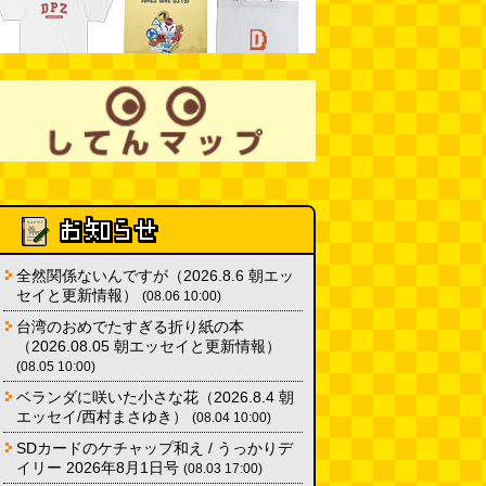
カシューナッツの果実、カシュー
アップルは甘渋かった（傑作選）
(玉置標本)
(08.01 18:00)
非常口の可能性があるタイヤ
(ん
ちゅたぐい)
(08.01 16:00)
青森駅前にはビーチがある
(読者
投稿)
(08.01 16:00)
位
6位
7位
全然関係ないんですが（2026.8.6 朝エッ
セイと更新情報）
(08.06 10:00)
台湾のおめでたすぎる折り紙の本
（2026.08.05 朝エッセイと更新情報）
(08.05 10:00)
ベランダに咲いた小さな花（2026.8.4 朝
エッセイ/西村まさゆき）
(08.04 10:00)
SDカードのケチャップ和え / うっかりデ
オカ 有機レモンスト
S＆B 業務用カレー粉
テルヴィス 有機レ
イリー 2026年8月1日号
(08.03 17:00)
ート果汁100%
400g
果汁 720ml