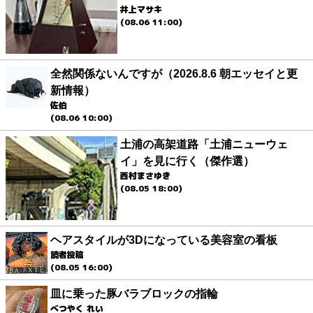
井上マサキ
(08.06 11:00)
全然関係ないんですが（2026.8.6 朝エッセイと更
新情報）
佐伯
(08.06 10:00)
土浦の高架道路「土浦ニューウェ
イ」を見に行く（傑作選）
西村まさゆき
(08.05 18:00)
ヘアスタイルが3Dになっている美容室の看板
読者投稿
(08.05 16:00)
皿に乗った豚バラブロックの指輪
べつやく れい