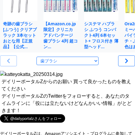
奇跡の歯ブラシ
【Amazon.co.jp
システマ ハブラ
Ora
[ふつう] クリアブ
限定】クリニカ
シ ふつう コンパ
ミー
ラック 3本セット
アドバンテージ
クト4列 6本セッ
パイ
おとな用【正規
歯ブラシ 4列 超コ
ト+ フロス付き 薄
チ・
品】【公式…
ン…
型ヘッド…
色は
デイリーポータルZからのお願い 買って良かったものを教え
てください
デイリーポータルZのTwitterをフォローすると、あなたのタ
イムラインに「役には立たないけどなんかいい情報」がとど
きます！
デイリーポータルZは、Amazonアソシエイト・プログラムに参加して