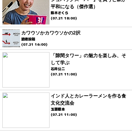
平和になる（傑作選）
鈴木さくら
(07.21 18:00)
カワウソかカワウソかの2択
読者投稿
(07.21 16:00)
「隙間タワー」の魅力を楽しみ、そ
して学ぶ
石井公二
(07.21 11:00)
インド人とカレーラーメンを作る食
文化交流会
玉置標本
(07.21 11:00)