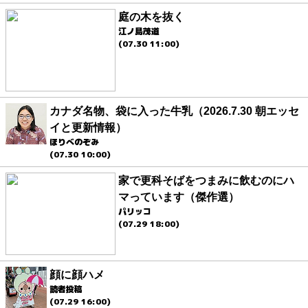
庭の木を抜く
江ノ島茂道
(07.30 11:00)
カナダ名物、袋に入った牛乳（2026.7.30 朝エッセ
イと更新情報）
ほりべのぞみ
(07.30 10:00)
家で更科そばをつまみに飲むのにハ
マっています（傑作選）
パリッコ
(07.29 18:00)
顔に顔ハメ
読者投稿
(07.29 16:00)