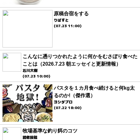
原稿合宿をする
りばすと
(07.23 11:00)
こんなに憑りつかれたように何かをむさぼり食べた
ことは（2026.7.23 朝エッセイと更新情報）
石川大樹
(07.23 10:00)
パスタを１カ月食べ続けると何kg太
るのか!（傑作選）
ヨシダプロ
(07.22 18:00)
牧場基準な釣り餌のコツ
読者投稿