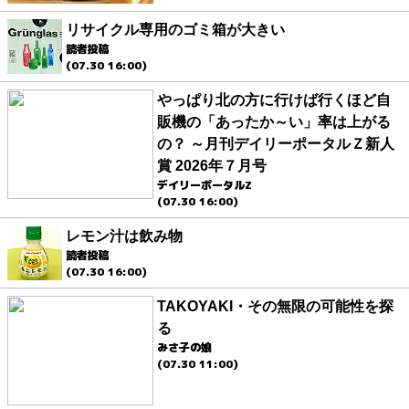
リサイクル専用のゴミ箱が大きい
読者投稿
(07.30 16:00)
やっぱり北の方に行けば行くほど自
販機の「あったか～い」率は上がる
の？ ～月刊デイリーポータルＺ新人
賞 2026年７月号
デイリーポータルZ
(07.30 16:00)
レモン汁は飲み物
読者投稿
(07.30 16:00)
TAKOYAKI・その無限の可能性を探
る
みさ子の娘
(07.30 11:00)