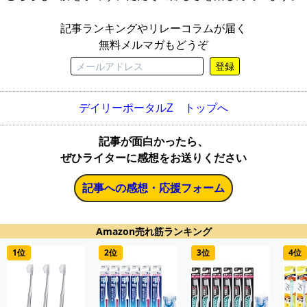
記事ランキングやリレーコラムが届く
無料メルマガもどうぞ
登録
デイリーポータルZ トップへ
記事が面白かったら、
ぜひライターに感想をお送りください
記事への感想・応援フォーム
Amazon売れ筋ランキング
1位
2位
3位
4位