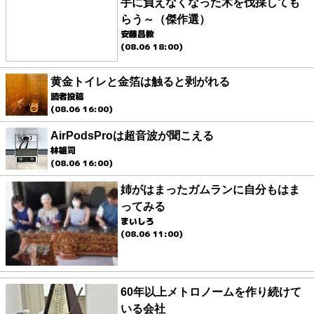
手に負えなくなった木を伐採しても
らう～（傑作選）
安藤昌教
(08.06 18:00)
黄金トイレと金箔は触ると剥がれる
読者投稿
(08.06 16:00)
AirPodsProは超音波が聞こえる
林雄司
(08.06 16:00)
姉がはまったガムランに自分もはま
ってみる
まいしろ
(08.06 11:00)
60年以上メトロノームを作り続けて
いる会社