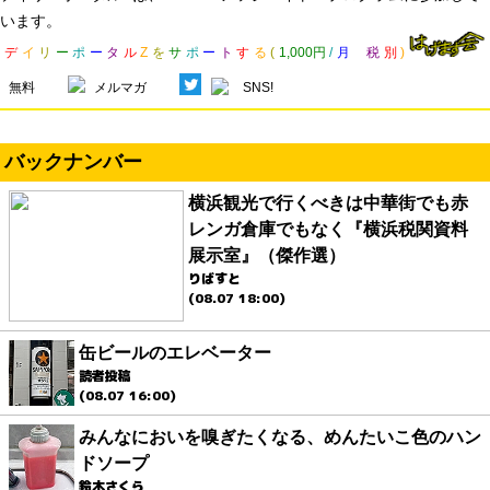
います。
デ
イ
リ
ー
ポ
ー
タ
ル
Z
を
サ
ポ
ー
ト
す
る
(
1,000円
/
月
税
別
)
無料
メルマガ
SNS!
バックナンバー
横浜観光で行くべきは中華街でも赤
レンガ倉庫でもなく『横浜税関資料
展示室』（傑作選）
りばすと
(08.07 18:00)
缶ビールのエレベーター
読者投稿
(08.07 16:00)
みんなにおいを嗅ぎたくなる、めんたいこ色のハン
ドソープ
鈴木さくら