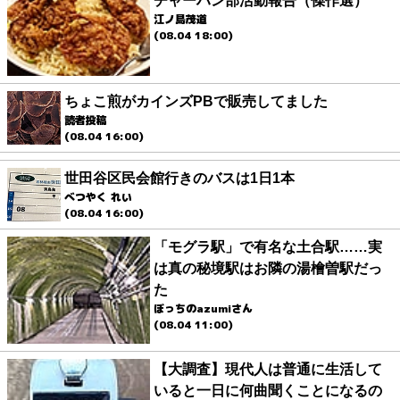
チャーハン部活動報告（傑作選）
江ノ島茂道
(08.04 18:00)
ちょこ煎がカインズPBで販売してました
読者投稿
(08.04 16:00)
世田谷区民会館行きのバスは1日1本
べつやく れい
(08.04 16:00)
「モグラ駅」で有名な土合駅……実
は真の秘境駅はお隣の湯檜曽駅だっ
た
ぼっちのazumiさん
(08.04 11:00)
【大調査】現代人は普通に生活して
いると一日に何曲聞くことになるの