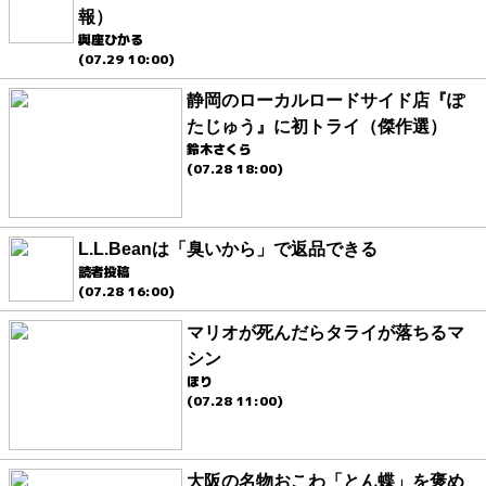
報）
與座ひかる
(07.29 10:00)
静岡のローカルロードサイド店『ぽ
たじゅう』に初トライ（傑作選）
鈴木さくら
(07.28 18:00)
L.L.Beanは「臭いから」で返品できる
読者投稿
(07.28 16:00)
マリオが死んだらタライが落ちるマ
シン
ほり
(07.28 11:00)
大阪の名物おこわ「とん蝶」を褒め