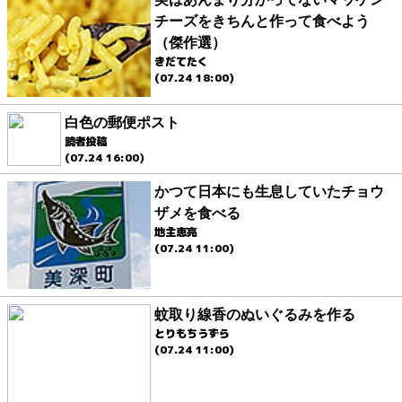
チーズをきちんと作って食べよう
（傑作選）
きだてたく
(07.24 18:00)
白色の郵便ポスト
読者投稿
(07.24 16:00)
かつて日本にも生息していたチョウ
ザメを食べる
地主恵亮
(07.24 11:00)
蚊取り線香のぬいぐるみを作る
とりもちうずら
(07.24 11:00)