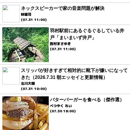
ネックスピーカーで家の音楽問題が解決
林雄司
(07.31 11:00)
羽村駅前にあるぐるぐるしている井
戸「まいまいず井戸」
西村まさゆき
(07.31 11:00)
スリッパが好きすぎて相対的に靴下が嫌いになって
きた（2026.7.31 朝エッセイと更新情報）
石川大樹
(07.31 10:00)
バターバーガーを食べる（傑作選）
べつやく れい
(07.30 18:00)