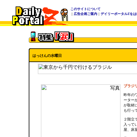
このサイトについて
｜
広告企画ご案内
｜
デイリーポータルZをは
はっけんの水曜日
ブラジ
昨年の
ーター
が取材
も行っ
２階立
入って
屋、床