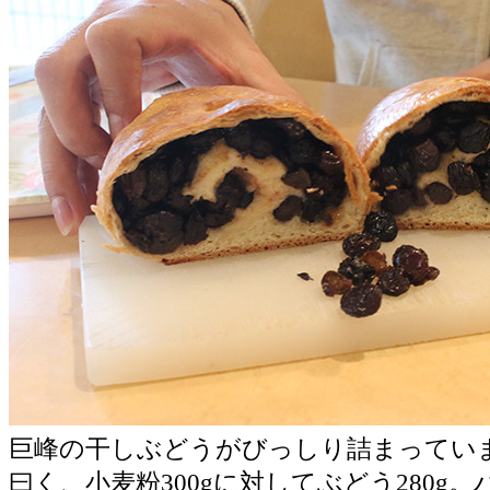
巨峰の干しぶどうがびっしり詰まってい
曰く、小麦粉300gに対してぶどう280g