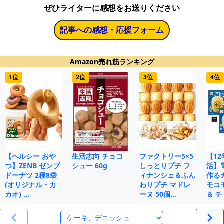
ぜひライターに感想をお送りください
記事への感想・応援フォーム
Amazon売れ筋ランキング
1位
2位
3位
4位
【ヘルシー おや
生活志向 チョコ
ファクトリー5×5
【1
つ】ZENB ゼンブ
シュー 60g
しっとりプチ フ
活】
ドーナツ 2種8袋
ィナンシェ＆ふん
作る
(オリジナル・カ
わりプチ マドレ
モコ
カオ) …
ーヌ 50個…
＆ チ