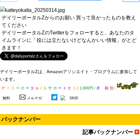
デイリーポータルZからのお願い 買って良かったものを教え
てください
デイリーポータルZのTwitterをフォローすると、あなたのタ
イムラインに「役には立たないけどなんかいい情報」がとど
きます！
デイリーポータルZは、Amazonアソシエイト・プログラムに参加して
います。
デ
イ
リ
ー
ポ
ー
タ
ル
Z
を
サ
ポ
ー
ト
す
る
(
1,000円
/
月
税
別
)
無料
メルマガ
SNS!
バックナンバー
記事バックナンバー