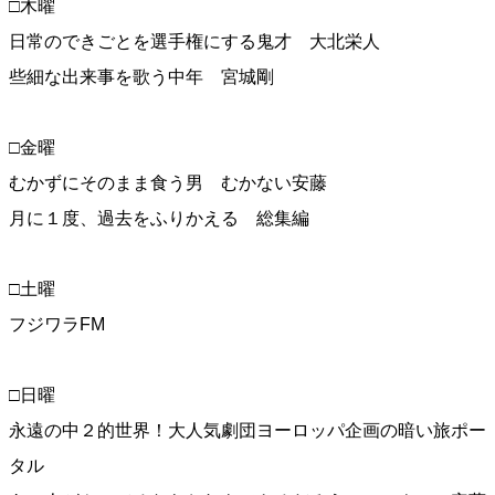
□木曜
日常のできごとを選手権にする鬼才 大北栄人
些細な出来事を歌う中年 宮城剛
□金曜
むかずにそのまま食う男 むかない安藤
月に１度、過去をふりかえる 総集編
□土曜
フジワラFM
□日曜
永遠の中２的世界！大人気劇団ヨーロッパ企画の暗い旅ポー
タル