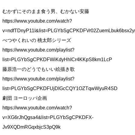
むかずにそのまま食う男、むかない安藤
https://www.youtube.com/watch?
v=ndfTDnyP11I&list=PLGYbSgCPKDFVr02ZuemLbuk6bsx2y
べつやくれいの 桃太郎シリーズ
https://www.youtube.com/playlist?
list=PLGYbSgCPKDFWiKdyHhICr4KKpS8km1LcP
藤原浩一のどうでもいい絵描き歌
https://www.youtube.com/playlist?
list=PLGYbSgCPKDFUjDIGcCQY1OZTqwWyuR4SD
劇団 ヨーロッパ企画
https://www.youtube.com/watch?
v=XG6rJhQgsa4&list=PLGYbSgCPKDFX-
Jv9XQDmRGqxbjcS3pQ9k