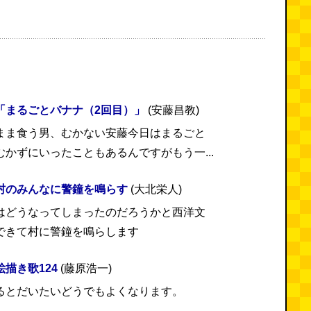
「まるごとバナナ（2回目）」
(安藤昌教)
まま食う男、むかない安藤今日はまるごと
かずにいったこともあるんですがもう一...
村のみんなに警鐘を鳴らす
(大北栄人)
はどうなってしまったのだろうかと西洋文
できて村に警鐘を鳴らします
描き歌124
(藤原浩一)
るとだいたいどうでもよくなります。