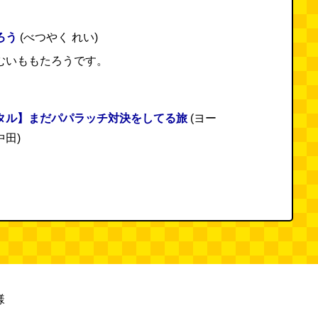
ろう
(べつやく れい)
むいももたろうです。
タル】まだパパラッチ対決をしてる旅
(ヨー
田)
様