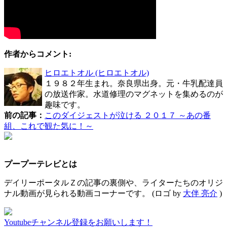
作者からコメント:
ヒロエトオル
(ヒロエトオル)
１９８２年生まれ。奈良県出身。元・牛乳配達員
の放送作家。水道修理のマグネットを集めるのが
趣味です。
前の記事：
このダイジェストが泣ける ２０１７ ～あの番
組、これで観た気に！～
プープーテレビとは
デイリーポータルＺの記事の裏側や、ライターたちのオリジ
ナル動画が見られる動画コーナーです。
(ロゴ by
大伴 亮介
)
Youtubeチャンネル登録をお願いします！