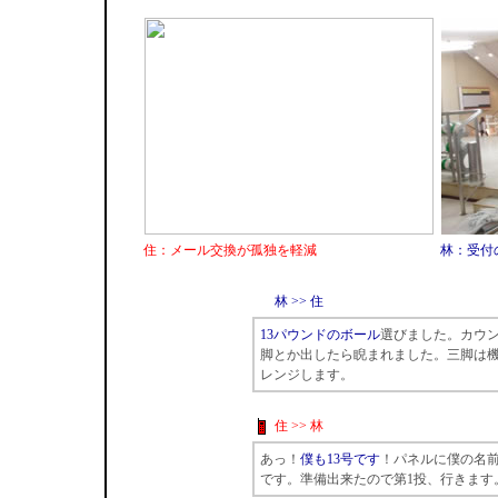
住：メール交換が孤独を軽減
林：受付
林 >> 住
13パウンドのボール
選びました。カウ
脚とか出したら睨まれました。三脚は
レンジします。
住 >> 林
あっ！
僕も13号です
！パネルに僕の名
です。準備出来たので第1投、行きます