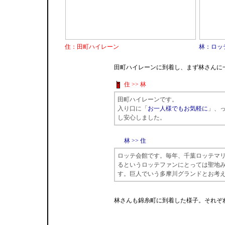
住：田町ハイレーン
林：ロッ
田町ハイレーンに到着し、まず林さんに
住 >> 林
田町ハイレーンです。
入り口に「
お一人様でもお気軽に
」、
し安心しました。
林 >> 住
ロッテ会館です。毎年、千葉ロッテマ
るというロッテファンにとっては聖地
す。巨人でいう多摩川グランドとお考
林さんも錦糸町に到着した様子。それぞ