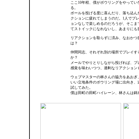
ここ10年程、僕がボウリングをやってい
る。
ボールを投げる度に喜んだり、落ち込ん
クションに疲れてしまうのだ。1人でプ
ョンなしで楽しめるのだろうが、そこま
てストイックになれないし、あまりにも
リアクションを取らずに済み、なおかつ
は？
仲間同志、それぞれ別の場所でプレイす
か？
メールでやりとりしながら投げれば、プ
感覚を味わいつつ、過剰なリアクション
ウェブマスターの林さんの協力をあおぎ
いい立地条件のボウリング場に出向き、
試してみた。
僕は田町の田町ハイレーン、林さんは錦