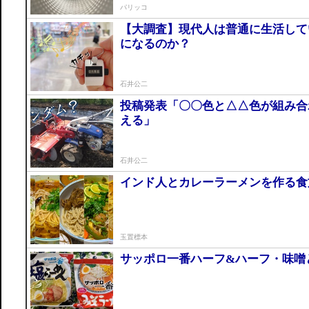
パリッコ
【大調査】現代人は普通に生活して
になるのか？
石井公二
投稿発表「〇〇色と△△色が組み合
える」
石井公二
インド人とカレーラーメンを作る食
玉置標本
サッポロ一番ハーフ&ハーフ・味噌